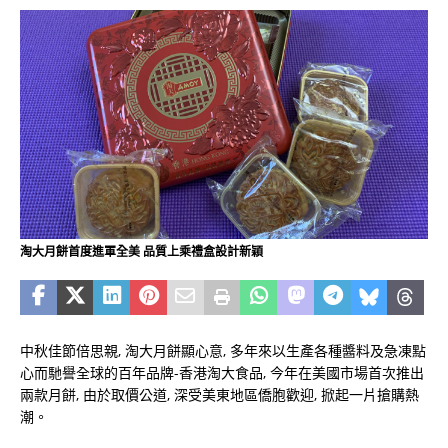
淘大月餅首度進軍全美 品質上乘禮盒設計新穎
中秋佳節倍思親, 淘大月餅顯心意, 多年來以生產各種醬料及急凍點
心而馳譽全球的百年品牌-香港淘大食品, 今年在美國市場首次推出
兩款月餅, 由於取價公道, 深受美東地區僑胞歡迎, 掀起一片搶購熱
潮。