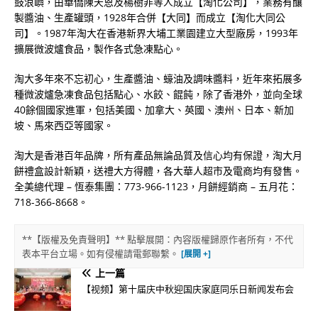
鼓浪嶼，由華僑陳天恩及楊樹非等人成立【淘化公司】，業務有釀
製醬油、生產罐頭，1928年合併【大同】而成立【淘化大同公
司】。1987年淘大在香港新界大埔工業園建立大型廠房，1993年
擴展微波爐食品，製作各式急凍點心。
淘大多年來不忘初心，生產醬油、蠔油及調味醬料，近年來拓展多
種微波爐急凍食品包括點心、水餃、餛飩，除了香港外，並向全球
40餘個國家進軍，包括美國、加拿大、英國、澳州、日本、新加
坡、馬來西亞等國家。
淘大是香港百年品牌，所有產品無論品質及信心均有保證，淘大月
餅禮盒設計新穎，送禮大方得體，各大華人超市及電商均有發售。
全美總代理 – 恆泰集團：773-966-1123，月餅經銷商 – 五月花：
718-366-8668。
**【版權及免責聲明】** 點擊展開：內容版權歸原作者所有，不代
表本平台立場。如有侵權請電郵聯繫。
上一篇
【视频】第十届庆中秋迎国庆家庭同乐日新闻发布会