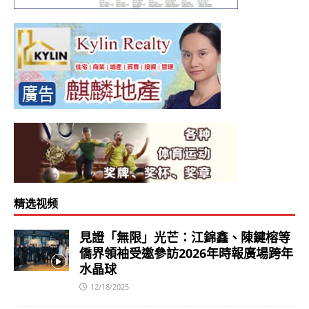
精选视频
見證「無限」光芒：江錦鑫、陳鍵榕等
僑界領袖受邀參訪2026年時報廣場跨年
水晶球
12/18/2025