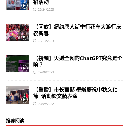
销活动
02/24/2023
【回放】纽约唐人街举行花车大游行庆
祝新春
02/13/2023
【視頻】火遍全网的ChatGPT究竟是个
啥？
02/09/2023
【重播】市长官邸 舉辦慶祝中秋文化
節. 活動設文藝表演
09/09/2022
推荐阅读