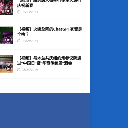
【回放】纽约唐人街举行花车大游行
庆祝新春
02/13/2023
【視頻】火遍全网的ChatGPT究竟是
个啥？
02/09/2023
【视频】与木兰共庆纽约州参议院通
过“中国日”暨“华裔传统周”酒会
08/24/2019