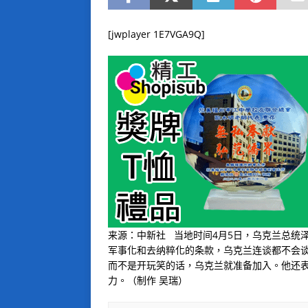
[jwplayer 1E7VGA9Q]
来源：中新社 当地时间4月5日，乌克兰总统
军事化和去纳粹化的条款，乌克兰连谈都不会
而不是开玩笑的话，乌克兰就准备加入。他还
力。（制作 吴瑞）