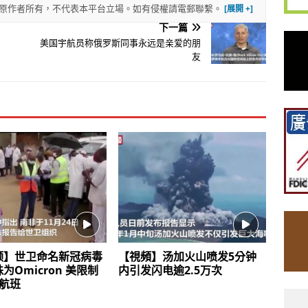
權歸原作者所有，不代表本平台立場。如有侵權請電郵聯繫。
下一篇
美国宇航员称俄罗斯同事永远是亲爱的朋
友
频】世卫命名新冠病毒
【視頻】汤加火山喷发5分钟
为Omicron 美限制
内引发闪电逾2.5万次
航班