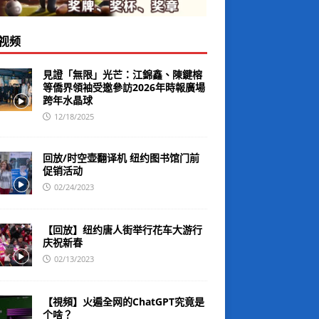
视频
見證「無限」光芒：江錦鑫、陳鍵榕
等僑界領袖受邀參訪2026年時報廣場
跨年水晶球
12/18/2025
回放/时空壶翻译机 纽约图书馆门前
促销活动
02/24/2023
【回放】纽约唐人街举行花车大游行
庆祝新春
02/13/2023
【視頻】火遍全网的ChatGPT究竟是
个啥？