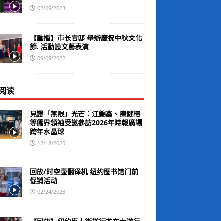
02/09/2023
【重播】市长官邸 舉辦慶祝中秋文化
節. 活動設文藝表演
09/09/2022
阅读
見證「無限」光芒：江錦鑫、陳鍵榕
等僑界領袖受邀參訪2026年時報廣場
跨年水晶球
12/18/2025
回放/时空壶翻译机 纽约图书馆门前
促销活动
02/24/2023