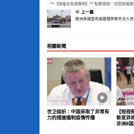
**【版權及免責聲明】** 點擊展開：內容版
上一篇
欧洲多国宣布驱逐俄罗斯外交人员
相關新聞
世卫组织：中国采取了非常有
【短视
力的措施遏制疫情传播
新变异株
非洲8国