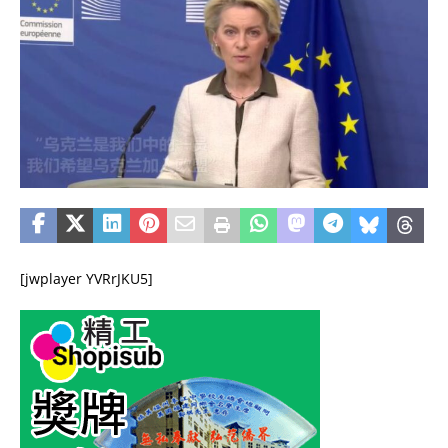
[jwplayer YVRrJKU5]