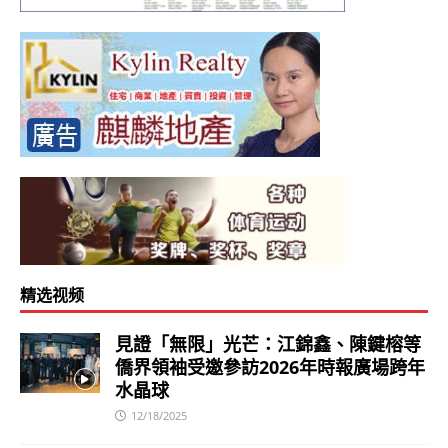
精选视频
見證「無限」光芒：江錦鑫、陳鍵榕等
僑界領袖受邀參訪2026年時報廣場跨年
水晶球
12/18/2025