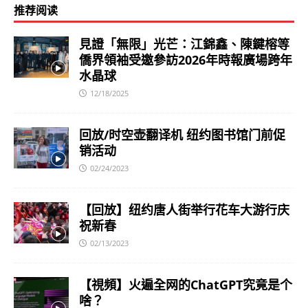
推荐阅读
見證「無限」光芒：江錦鑫、陳鍵榕等
僑界領袖受邀參訪2026年時報廣場跨年
水晶球
12/18/2025
回放/时空壶翻译机 纽约图书馆门前促
销活动
02/24/2023
【回放】纽约唐人街举行花车大游行庆
祝新春
02/13/2023
【視頻】火遍全网的ChatGPT究竟是个
啥？