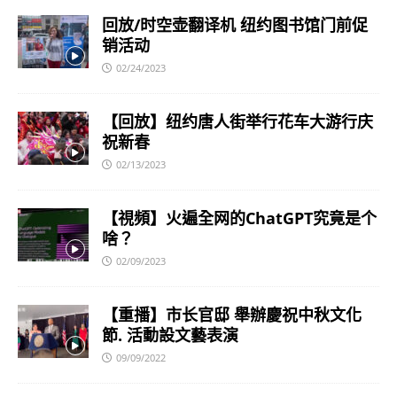
回放/时空壶翻译机 纽约图书馆门前促
销活动
02/24/2023
【回放】纽约唐人街举行花车大游行庆
祝新春
02/13/2023
【視頻】火遍全网的ChatGPT究竟是个
啥？
02/09/2023
【重播】市长官邸 舉辦慶祝中秋文化
節. 活動設文藝表演
09/09/2022