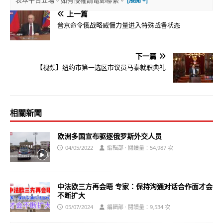
表本平台立場。如有侵權請電郵聯繫。
上一篇
普京命令俄战略威慑力量进入特殊战备状态
下一篇
【视频】纽约市第一选区市议员马泰就职典礼
相關新聞
欧洲多国宣布驱逐俄罗斯外交人员
04/05/2022
編輯部 · 閱讀量：54,987 次
中法欧三方再会晤 专家：保持沟通对话合作面才会
不断扩大
05/07/2024
編輯部 · 閱讀量：9,534 次