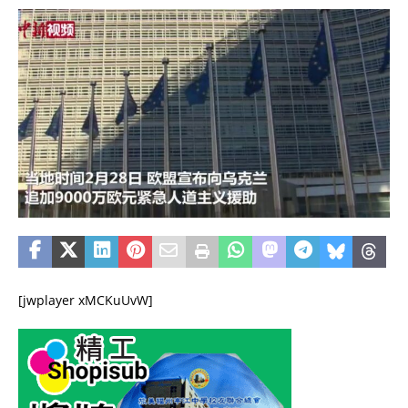
[jwplayer xMCKuUvW]