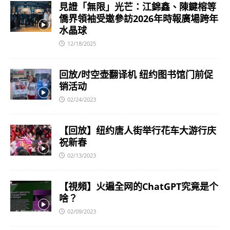
見證「無限」光芒：江錦鑫、陳鍵榕等
僑界領袖受邀參訪2026年時報廣場跨年
水晶球
12/18/2025
回放/时空壶翻译机 纽约图书馆门前促
销活动
02/24/2023
【回放】纽约唐人街举行花车大游行庆
祝新春
02/13/2023
【視頻】火遍全网的ChatGPT究竟是个
啥？
02/09/2023