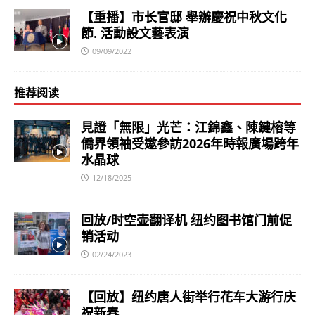
【重播】市长官邸 舉辦慶祝中秋文化
節. 活動設文藝表演
09/09/2022
推荐阅读
見證「無限」光芒：江錦鑫、陳鍵榕等
僑界領袖受邀參訪2026年時報廣場跨年
水晶球
12/18/2025
回放/时空壶翻译机 纽约图书馆门前促
销活动
02/24/2023
【回放】纽约唐人街举行花车大游行庆
祝新春