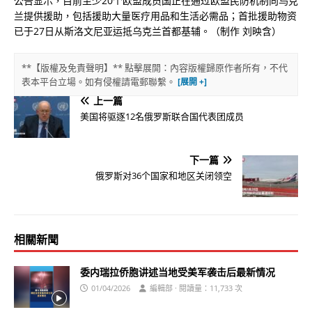
公告显示，目前至少20个欧盟成员国正在通过欧盟民防机制向乌克
兰提供援助，包括援助大量医疗用品和生活必需品；首批援助物资
已于27日从斯洛文尼亚运抵乌克兰首都基辅。（制作 刘映含）
**【版權及免責聲明】** 點擊展開：內容版權歸原作者所有，不代
表本平台立場。如有侵權請電郵聯繫。
上一篇
美国将驱逐12名俄罗斯联合国代表团成员
下一篇
俄罗斯对36个国家和地区关闭领空
相關新聞
委内瑞拉侨胞讲述当地受美军袭击后最新情况
01/04/2026
編輯部 · 閱讀量：11,733 次