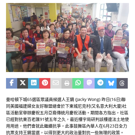
曼哈頓下城65選區眾議員候選人王鏑 (Jacky Wong) 昨日(16日)聯
同美國福建婦女友好聯盟總會於下東城尼克村(又名意大利大廈)社
區活動室舉辦慶祝五月亞裔傳統月慶祝活動。期間各方指出，社區
已經對抗東百老匯91號五年之久，最近樓宇局研判該樓違法土地使
用用途，他們會就此繼續抗爭，此事鼓舞區內華人在6月23日全力
抗票支持王鏑當選，以得到更大的政治量對抗一些無理的政策。