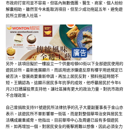
市政府打官司並不容易，但區內無數僑團、醫生、商家、個人紛紛
解囊相助，雖然至今未能取消項目，但至少成功拖延五年，避免遊
民所立即進入社區。
另外，該項目擬於一樓設立一个供曼哈頓60街以下全部遊民使用的
遊民診所，最新進展顯示，而該用途涉嫌違反原有樓宇用途規定已
被否決。發展商要重新申請，再加上居民反對，預料拖延時間不
短。王鏑認為，這顯示居民多年抗爭的成效，他呼籲居民於今年6
月23日踴躍投票支持他，讓社區擁有更大的政治力量，對抗市政府
不合理政策。
自己曾捐款支持91號遊民所法律抗爭的孔子大廈副董事長于金山亦
表示，該遊民所不單影響單一街區，而是對整個華埠治安與居民生
活構成嚴重威脅。他指出，目前華埠中心及周邊已設有多個遊民
所，如再增加一個，對居民安全的衝擊將難以想像，因此必須全力