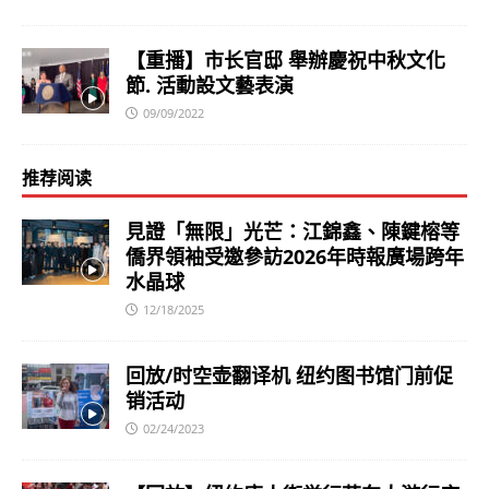
【重播】市长官邸 舉辦慶祝中秋文化
節. 活動設文藝表演
09/09/2022
推荐阅读
見證「無限」光芒：江錦鑫、陳鍵榕等
僑界領袖受邀參訪2026年時報廣場跨年
水晶球
12/18/2025
回放/时空壶翻译机 纽约图书馆门前促
销活动
02/24/2023