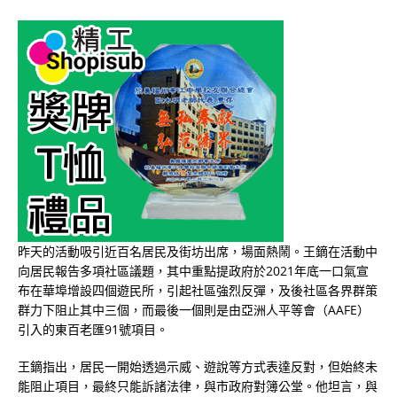
昨天的活動吸引近百名居民及街坊出席，場面熱鬧。王鏑在活動中
向居民報告多項社區議題，其中重點提政府於2021年底一口氣宣
布在華埠增設四個遊民所，引起社區強烈反彈，及後社區各界群策
群力下阻止其中三個，而最後一個則是由亞洲人平等會（AAFE）
引入的東百老匯91號項目。
王鏑指出，居民一開始透過示威、遊說等方式表達反對，但始終未
能阻止項目，最終只能訴諸法律，與市政府對簿公堂。他坦言，與