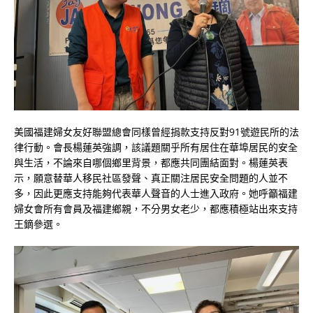
美國福建婦女友好聯盟總會同樣曾經捐款支持反對91號遊民所的法
律行動。會長楊蓮英強調，該議題關乎所有居住在華埠居民的安全
與生活，不論來自哪個鄉里背景，都應共同團結面對。楊蓮英表
示，願意替華人移民社區發聲、真正關注居民安全問題的人並不
多，因此更應支持能夠代表華人聲音的人士進入政府。她呼籲福建
婦女會所有會員及福建鄉親，不分男女老少，都應積極站出來支持
王鏑參選。