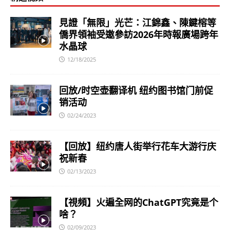
見證「無限」光芒：江錦鑫、陳鍵榕等
僑界領袖受邀參訪2026年時報廣場跨年
水晶球
12/18/2025
回放/时空壶翻译机 纽约图书馆门前促
销活动
02/24/2023
【回放】纽约唐人街举行花车大游行庆
祝新春
02/13/2023
【視頻】火遍全网的ChatGPT究竟是个
啥？
02/09/2023