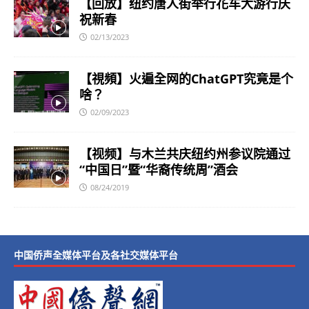
【回放】纽约唐人街举行花车大游行庆
祝新春
02/13/2023
【視頻】火遍全网的ChatGPT究竟是个
啥？
02/09/2023
【视频】与木兰共庆纽约州参议院通过
“中国日”暨“华裔传统周”酒会
08/24/2019
中国侨声全媒体平台及各社交媒体平台