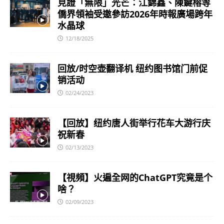
見證「無限」光芒：江錦鑫、陳鍵榕等
僑界領袖受邀參訪2026年時報廣場跨年
水晶球
12/18/2025
回放/时空壶翻译机 纽约图书馆门前促
销活动
02/24/2023
【回放】纽约唐人街举行花车大游行庆
祝新春
02/13/2023
【視頻】火遍全网的ChatGPT究竟是个
啥？
02/09/2023