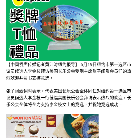
【中国侨声传媒记者黄江涛纽约报导】 5月19日纽约市第一选区市
议员候选人李金枝拜访美国长乐公会受到主席张子阔及会员们的热
烈欢迎并背书支持竞选。
张子阔致词时表示，代表美国长乐公会全体同仁对纽约第一选区市
议员候选人李金枝一行莅临美国长乐公会拜访表示热烈的欢迎，长
乐公会全体将全力支持李金枝女士的竞选，并祝她竞选成功。