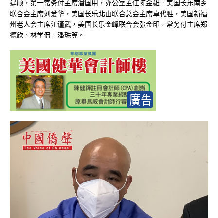
建顺，第一常务付主席潘国用，办公室主任陈金雄，美国长乐南乡
联合会主席刘爱华，美国长乐北山联合总会主席卓代胜，美国新福
州老人会主席江谨武，美国长乐金峰联合会张金印，常务付主席郑
德欣，林学侃，潘珠等。