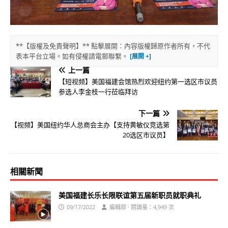
**【版權及免責聲明】** 點擊展開：內容版權歸原作者所有，不代
表本平台立場。如有侵權請電郵聯繫。
上一篇
【短视频】美国福建会馆热烈欢迎纽约第一选区市议员
参选人李金枝一行莅临拜访
下一篇
【视频】美国纽约华人总商会主办【支持黄敏仪竞选第
20选区市议员】
相關新聞
美国福建长乐长限联谊第五届新职员就职典礼
09/17/2022
編輯部 · 閱讀量：4,949 次