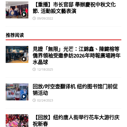
【重播】市长官邸 舉辦慶祝中秋文化
節. 活動設文藝表演
09/09/2022
推荐阅读
見證「無限」光芒：江錦鑫、陳鍵榕等
僑界領袖受邀參訪2026年時報廣場跨年
水晶球
12/18/2025
回放/时空壶翻译机 纽约图书馆门前促
销活动
02/24/2023
【回放】纽约唐人街举行花车大游行庆
祝新春