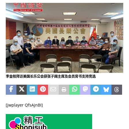
李金枝拜访美国长乐公会获张子阔主席及会员背书支持竞选
[jwplayer QfsAjnBI]