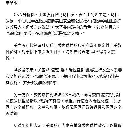
未结束。
CNN分析称，美国强行控制马杜罗，表面上的理由是，马杜
罗是一个“通过毒品贩运威胁美国安全和公民福祉的贩毒集团国家”
的领导人，但美方的说法“夸大了委内瑞拉的角色”，该媒体直言，
“特朗普明显乐于在地缘政治后院挥舞大棒。”
美方强行控制马杜罗后，委内瑞拉的局势充满不确定性。美媒
评价称，对于接下来会发生什么，特朗普的表态“坦率得令人震
惊”。
特朗普表示，美国将“管理”委内瑞拉直到“能够进行安全、妥善
和明智的过渡”。特朗普还表示，美国石油公司将介入修复石油基
础设施，“并开始为国家赚钱”。
另一方面，委内瑞拉宪法法院3日裁决，命令委内瑞拉执行副
总统罗德里格斯以“代总统”身份，承担并行使委内瑞拉总统一职所
固有的全部职权、义务和权限，以保障国家行政连续性和国家的全
面防御。
罗德里格斯表示，美国的行为意在推翻委内瑞拉政权，以攫取