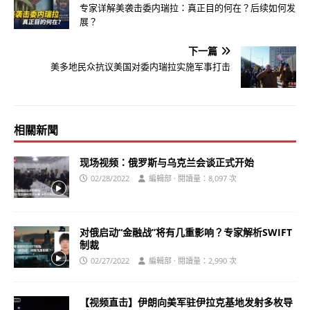
专家详解美袭击委内瑞拉：真正目的何在？后续如何发
展？
下一篇
美多地民众抗议美国对委内瑞拉实施军事打击
相關新聞
现场视频：俄罗斯与乌克兰会谈正式开始
02/28/2022
編輯部 · 閱讀量：8,097 次
对俄启动“金融战”将有几重影响？专家解析SWIFT
制裁
02/27/2022
編輯部 · 閱讀量：2,990 次
【视频直击】伊朗向美军驻伊拉克基地发射多枚导