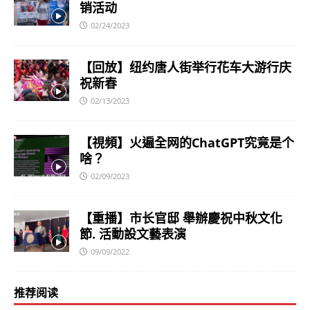
销活动
02/24/2023
【回放】纽约唐人街举行花车大游行庆
祝新春
02/13/2023
【視頻】火遍全网的ChatGPT究竟是个
啥？
02/09/2023
【重播】市长官邸 舉辦慶祝中秋文化
節. 活動設文藝表演
09/09/2022
推荐阅读