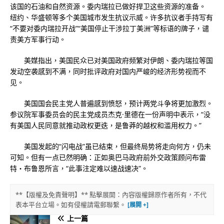
该国的石油和自然资源。委内瑞拉已做好捍卫这些资源的准备。
纽约、华盛顿等多个美国城市发生抗议示威。许多抗议者手持写有
“不要对委内瑞拉开战”“美国停止干涉拉丁美洲”等标语的牌子，谴
责美方军事行动。
美媒指出，美国民众已对美国政府频繁对伊朗、委内瑞拉等国
发动空袭感到不满，同时批评政府对国内严峻的经济形势视而不
见。
美国国会民主党人普遍感到愤怒，预计两党斗争将更加激烈。
参议院军事委员会的民主党成员杰克·里德在一份声明中表示，“没
有美国人民同意就推动政权更迭，是鲁莽的越权和滥用权力。”
美国发起的“闪电战”虽已结束，但最终局势将走向何方，仍未
可知。但有一点已然明确：正如奥巴马政府前外交政策顾问布雷
特・布鲁恩所言，“此事注定难以速战速决”。
**【版權及免責聲明】** 點擊展開：內容版權歸原作者所有，不代
表本平台立場。如有侵權請電郵聯繫。
上一篇