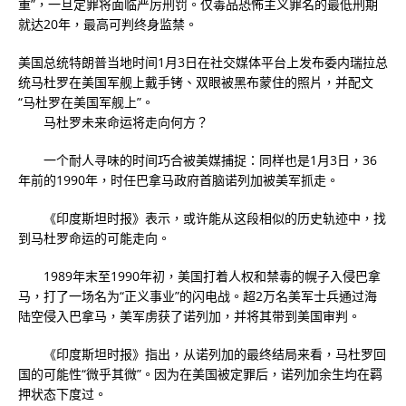
重”，一旦定罪将面临严厉刑罚。仅毒品恐怖主义罪名的最低刑期
就达20年，最高可判终身监禁。
美国总统特朗普当地时间1月3日在社交媒体平台上发布委内瑞拉总
统马杜罗在美国军舰上戴手铐、双眼被黑布蒙住的照片，并配文
“马杜罗在美国军舰上”。
马杜罗未来命运将走向何方？
一个耐人寻味的时间巧合被美媒捕捉：同样也是1月3日，36
年前的1990年，时任巴拿马政府首脑诺列加被美军抓走。
《印度斯坦时报》表示，或许能从这段相似的历史轨迹中，找
到马杜罗命运的可能走向。
1989年末至1990年初，美国打着人权和禁毒的幌子入侵巴拿
马，打了一场名为“正义事业”的闪电战。超2万名美军士兵通过海
陆空侵入巴拿马，美军虏获了诺列加，并将其带到美国审判。
《印度斯坦时报》指出，从诺列加的最终结局来看，马杜罗回
国的可能性“微乎其微”。因为在美国被定罪后，诺列加余生均在羁
押状态下度过。