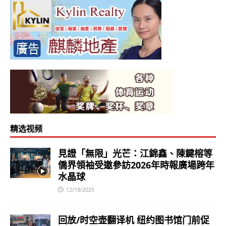
精选视频
見證「無限」光芒：江錦鑫、陳鍵榕等
僑界領袖受邀參訪2026年時報廣場跨年
水晶球
12/18/2025
回放/时空壶翻译机 纽约图书馆门前促