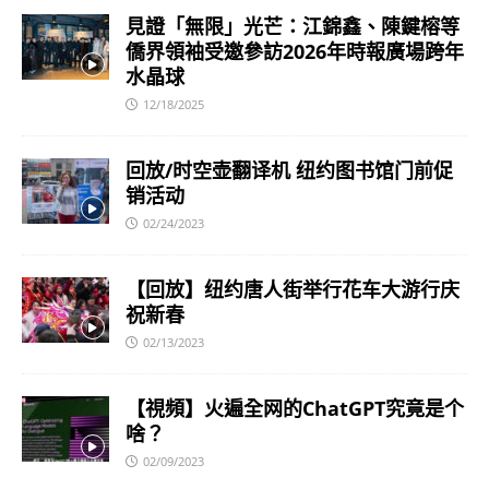
見證「無限」光芒：江錦鑫、陳鍵榕等
僑界領袖受邀參訪2026年時報廣場跨年
水晶球
12/18/2025
回放/时空壶翻译机 纽约图书馆门前促
销活动
02/24/2023
【回放】纽约唐人街举行花车大游行庆
祝新春
02/13/2023
【視頻】火遍全网的ChatGPT究竟是个
啥？
02/09/2023