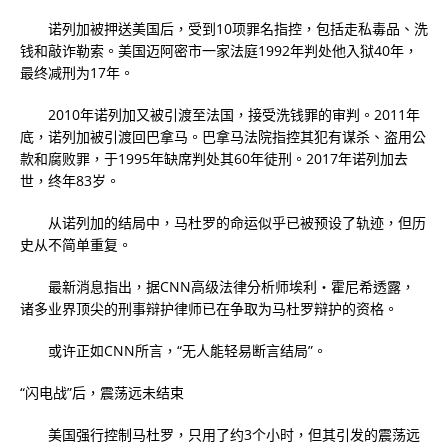
诺列加被押送美国后，受到10项罪名指控，包括走私毒品、洗
钱和敲诈勒索。美国迈阿密市一家法庭1992年判处他入狱40年，
最终减刑为17年。
2010年诺列加又被引渡至法国，接受洗钱罪的审判。2011年
底，诺列加被引渡回巴拿马。巴拿马法院指控其犯有谋杀、盗用公
款和腐败罪，于1995年缺席判处其60年徒刑。2017年诺列加去
世，终年83岁。
从诺列加的结局中，马杜罗的命运似乎已被预设了轨迹，但历
史从不简单重复。
最新消息指出，据CNN高级法律分析师埃利・霍尼希透露，
诸多业界顶尖的刑事辩护律师已在争取为马杜罗辩护的资格。
或许正如CNN所言，“无人能轻易断言结局”。
“闪电战”后，震荡远未结束
美国强行控制马杜罗，只用了约3个小时，但其引发的震荡远