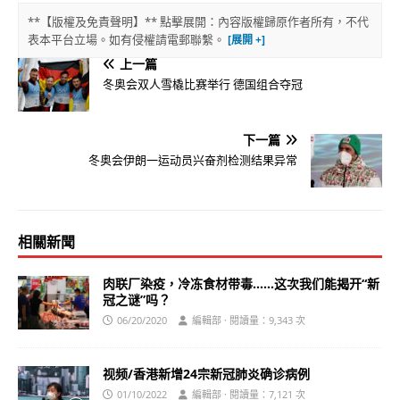
**【版權及免責聲明】** 點擊展開：內容版權歸原作者所有，不代
表本平台立場。如有侵權請電郵聯繫。
上一篇
冬奥会双人雪橇比赛举行 德国组合夺冠
下一篇
冬奥会伊朗一运动员兴奋剂检测结果异常
相關新聞
肉联厂染疫，冷冻食材带毒……这次我们能揭开“新
冠之谜”吗？
06/20/2020
編輯部 · 閱讀量：9,343 次
视频/香港新增24宗新冠肺炎确诊病例
01/10/2022
編輯部 · 閱讀量：7,121 次