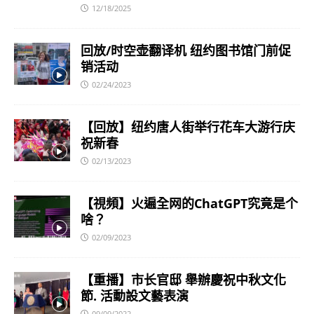
12/18/2025
回放/时空壶翻译机 纽约图书馆门前促
销活动
02/24/2023
【回放】纽约唐人街举行花车大游行庆
祝新春
02/13/2023
【視頻】火遍全网的ChatGPT究竟是个
啥？
02/09/2023
【重播】市长官邸 舉辦慶祝中秋文化
節. 活動設文藝表演
09/09/2022