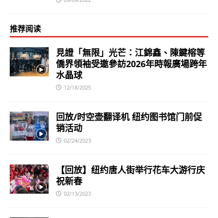
推荐阅读
見證「無限」光芒：江錦鑫、陳鍵榕等
僑界領袖受邀參訪2026年時報廣場跨年
水晶球
12/18/2025
回放/时空壶翻译机 纽约图书馆门前促
销活动
02/24/2023
【回放】纽约唐人街举行花车大游行庆
祝新春
02/13/2023