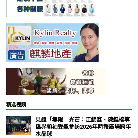
精选视频
見證「無限」光芒：江錦鑫、陳鍵榕等
僑界領袖受邀參訪2026年時報廣場跨年
水晶球