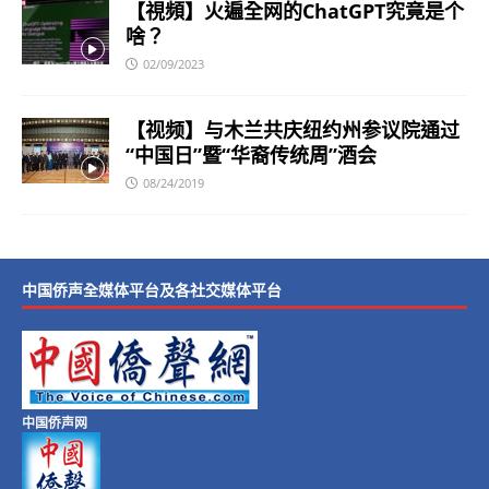
【視頻】火遍全网的ChatGPT究竟是个
啥？
02/09/2023
【视频】与木兰共庆纽约州参议院通过
“中国日”暨“华裔传统周”酒会
08/24/2019
中国侨声全媒体平台及各社交媒体平台
中国侨声网