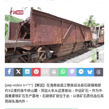
[jwp-video n=”1″]【解说】在海南省昌江黎族自治县石碌镇南部
约3公里的金牛岭山麓，货运火车从这里驶出，外运矿石。作为中
国重要铁矿石生产基地，石碌铁矿就位于此，以铁矿石质优品位高
而闻名海内外。