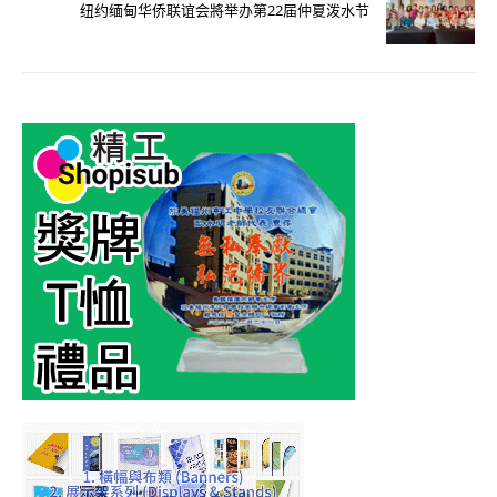
纽约缅甸华侨联谊会將举办第22届仲夏泼水节