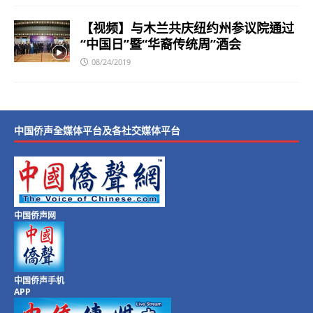
【视频】与木兰共庆纽约州参议院通过
“中国日”暨“华裔传统周”酒会
08/24/2019
中国侨声全媒体平台及各社交媒体平台
中国侨声网
中国侨声手机
APP