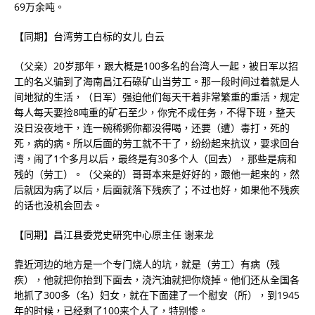
69万余吨。
【同期】台湾劳工白标的女儿 白云
（父亲）20岁那年，跟大概是100多名的台湾人一起，被日军以招
工的名义骗到了海南昌江石碌矿山当劳工。那一段时间过着就是人
间地狱的生活，（日军）强迫他们每天干着非常繁重的重活，规定
每人每天要捡8吨重的矿石至少，你完不成任务，不得下班，整天
没日没夜地干，连一碗稀粥你都没得喝，还要（遭）毒打，死的
死，病的病。所以后面的劳工就不干了，纷纷起来抗议，要求回台
湾，闹了1个多月以后，最终是有30多个人（回去），那些是病和
残的（劳工）。（父亲的）哥哥本来是好好的，跟他一起来的，然
后就因为病了以后，后面就落下残疾了；不过也好，如果他不残疾
的话也没机会回去。
【同期】昌江县委党史研究中心原主任 谢来龙
靠近河边的地方是一个专门烧人的坑，就是（劳工）有病（残
疾），他就把你抬到下面去，浇汽油就把你烧掉。他们还从全国各
地抓了300多（名）妇女，就在下面建了一个慰安（所），到1945
年的时候，已经剩了100来个人了，特别惨。