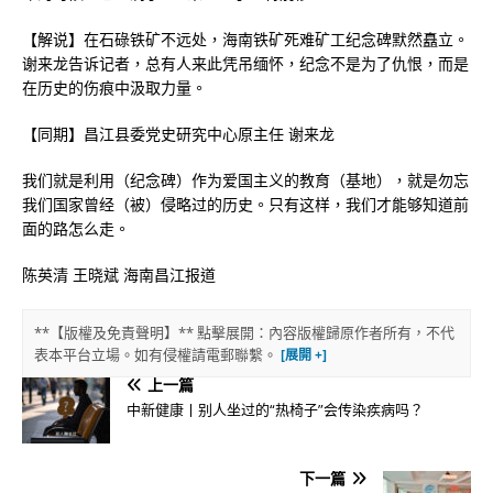
【解说】在石碌铁矿不远处，海南铁矿死难矿工纪念碑默然矗立。
谢来龙告诉记者，总有人来此凭吊缅怀，纪念不是为了仇恨，而是
在历史的伤痕中汲取力量。
【同期】昌江县委党史研究中心原主任 谢来龙
我们就是利用（纪念碑）作为爱国主义的教育（基地），就是勿忘
我们国家曾经（被）侵略过的历史。只有这样，我们才能够知道前
面的路怎么走。
陈英清 王晓斌 海南昌江报道
**【版權及免責聲明】** 點擊展開：內容版權歸原作者所有，不代
表本平台立場。如有侵權請電郵聯繫。
上一篇
中新健康丨别人坐过的“热椅子”会传染疾病吗？
下一篇