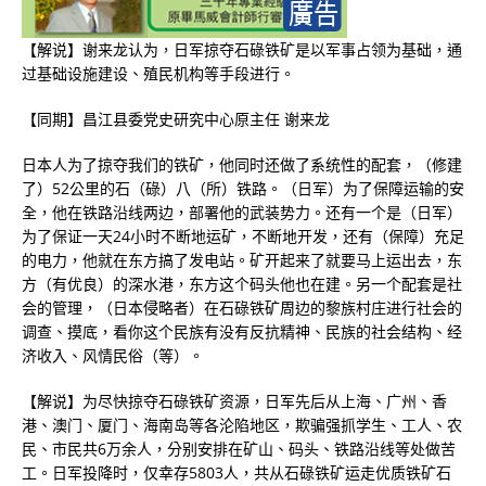
【解说】谢来龙认为，日军掠夺石碌铁矿是以军事占领为基础，通
过基础设施建设、殖民机构等手段进行。
【同期】昌江县委党史研究中心原主任 谢来龙
日本人为了掠夺我们的铁矿，他同时还做了系统性的配套，（修建
了）52公里的石（碌）八（所）铁路。（日军）为了保障运输的安
全，他在铁路沿线两边，部署他的武装势力。还有一个是（日军）
为了保证一天24小时不断地运矿，不断地开发，还有（保障）充足
的电力，他就在东方搞了发电站。矿开起来了就要马上运出去，东
方（有优良）的深水港，东方这个码头他也在建。另一个配套是社
会的管理，（日本侵略者）在石碌铁矿周边的黎族村庄进行社会的
调查、摸底，看你这个民族有没有反抗精神、民族的社会结构、经
济收入、风情民俗（等）。
【解说】为尽快掠夺石碌铁矿资源，日军先后从上海、广州、香
港、澳门、厦门、海南岛等各沦陷地区，欺骗强抓学生、工人、农
民、市民共6万余人，分别安排在矿山、码头、铁路沿线等处做苦
工。日军投降时，仅幸存5803人，共从石碌铁矿运走优质铁矿石