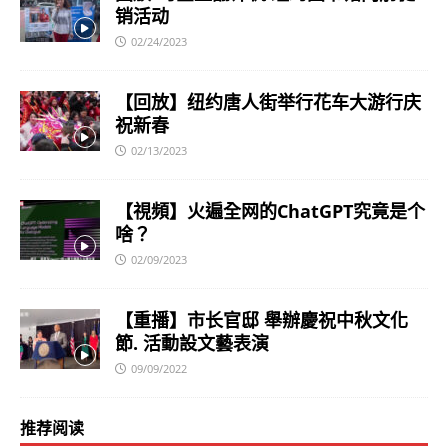
销活动
02/24/2023
【回放】纽约唐人街举行花车大游行庆
祝新春
02/13/2023
【視頻】火遍全网的ChatGPT究竟是个
啥？
02/09/2023
【重播】市长官邸 舉辦慶祝中秋文化
節. 活動設文藝表演
09/09/2022
推荐阅读