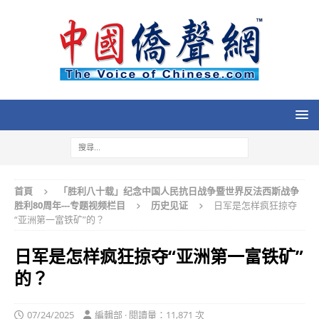
首頁
「胜利八十载」纪念中国人民抗日战争暨世界反法西斯战争
胜利80周年---专题视频栏目
历史见证
日军是怎样疯狂掠夺
“亚洲第一富铁矿”的？
日军是怎样疯狂掠夺“亚洲第一富铁矿”
的？
07/24/2025
編輯部 · 閱讀量：11,871 次