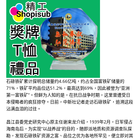
石碌铁矿累计探明总储量约4.66亿吨，约占全国富铁矿储量的
71%，铁矿平均品位达51.2%，最高达到69%，因此被誉为“亚洲
第一富铁矿”。但鲜为人知的是，在抗日战争时期，这里曾遭受日
本侵略者的疯狂掠夺。日前，中新社记者走访石碌铁矿，追溯这段
沾满血泪的过往。
昌江县委党史研究中心原主任谢来龙介绍，1939年2月，日军侵占
海南岛后，为实现“以战养战”的目的，随即派地质和资源调查队探
勘，发现石碌铁矿资源之富、品位之优为各地所罕见，便立即对其