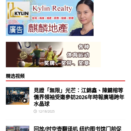
精选视频
見證「無限」光芒：江錦鑫、陳鍵榕等
僑界領袖受邀參訪2026年時報廣場跨年
水晶球
12/18/2025
回放/时空壶翻译机 纽约图书馆门前促