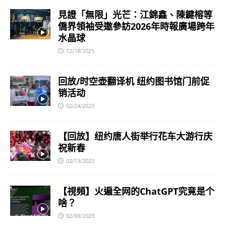
見證「無限」光芒：江錦鑫、陳鍵榕等
僑界領袖受邀參訪2026年時報廣場跨年
水晶球
12/18/2025
回放/时空壶翻译机 纽约图书馆门前促
销活动
02/24/2023
【回放】纽约唐人街举行花车大游行庆
祝新春
02/13/2023
【視頻】火遍全网的ChatGPT究竟是个
啥？
02/09/2023