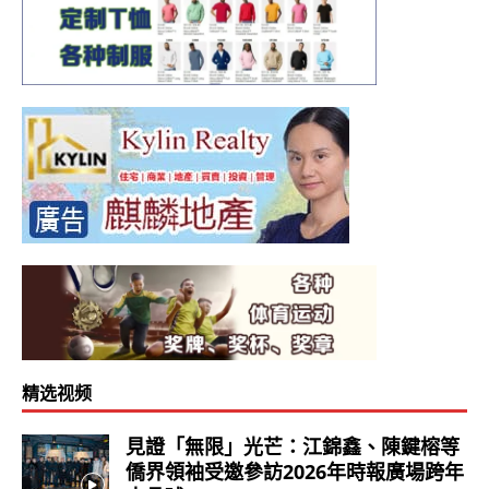
精选视频
見證「無限」光芒：江錦鑫、陳鍵榕等
僑界領袖受邀參訪2026年時報廣場跨年