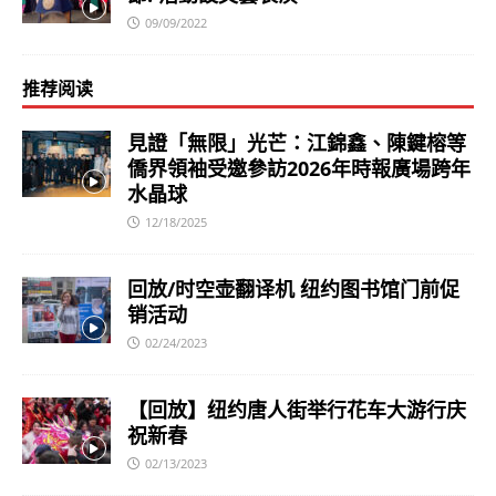
09/09/2022
推荐阅读
見證「無限」光芒：江錦鑫、陳鍵榕等
僑界領袖受邀參訪2026年時報廣場跨年
水晶球
12/18/2025
回放/时空壶翻译机 纽约图书馆门前促
销活动
02/24/2023
【回放】纽约唐人街举行花车大游行庆
祝新春
02/13/2023