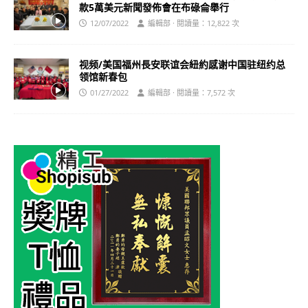
款5萬美元新聞發佈會在布碌侖舉行
12/07/2022
編輯部 · 閱讀量：12,822 次
视频/美国福州長安联谊会紐約感谢中国驻纽约总
领馆新春包
01/27/2022
編輯部 · 閱讀量：7,572 次