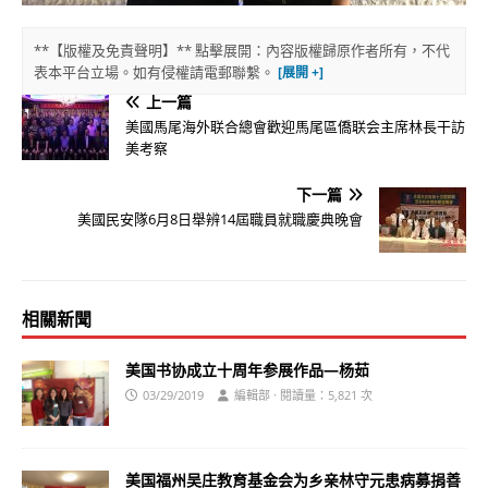
**【版權及免責聲明】** 點擊展開：內容版權歸原作者所有，不代
表本平台立場。如有侵權請電郵聯繫。
上一篇
美國馬尾海外联合總會歡迎馬尾區僑联会主席林長干訪
美考察
下一篇
美國民安隊6月8日舉辨14屆職員就職慶典晚會
相關新聞
美国书协成立十周年参展作品—杨茹
03/29/2019
編輯部 · 閱讀量：5,821 次
美国福州吴庄教育基金会为乡亲林守元患病募捐善