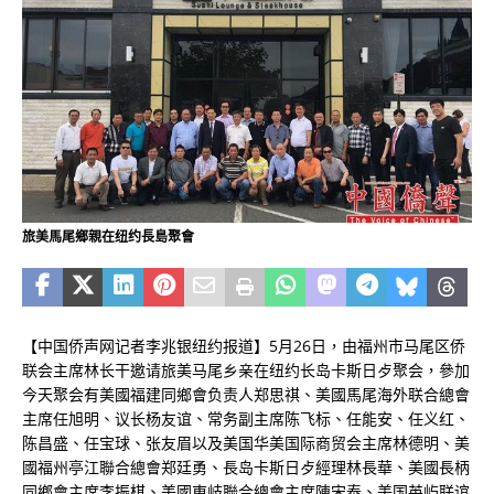
旅美馬尾鄉親在纽约長島聚會
【中国侨声网记者李兆银纽约报道】5月26日，由福州市马尾区侨
联会主席林长干邀请旅美马尾乡亲在纽约长岛卡斯日歺聚会，參加
今天聚会有美國福建同鄉會负责人郑思祺、美國馬尾海外联合總會
主席任旭明、议长杨友谊、常务副主席陈飞标、任能安、任义红、
陈昌盛、任宝球、张友眉以及美国华美国际商贸会主席林德明、美
國福州亭江聯合總會郑廷勇、長岛卡斯日歺經理林長華、美國長柄
同鄉會主席李振棋、美國東岐聯合總會主席陳宋泰、美国英屿联谊