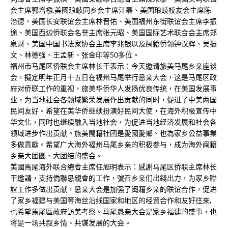
会主席郭增襁,美國琅岐同乡会主席江磊、美国琅岐校友会主席陈
治德、美国长安联谊会主席林晋佑、美国福州东街联谊会主席李振
途、美国西边侨联会名誉主席张元昭、美国国际艺术联合会主席郑
泉财、美国中国书法家协会主席李兆银以及闽籍侨领钟汉辉、吴振
文、林德強、王孟新、张金印等50多位。
福州市马尾区侨联会主席林长干表示：今天邀请旅美马尾乡亲座谈
会，擬定明年正月十五日在福州马尾举行恳亲大会，这是马尾区政
府对侨联工作的重视，旅美华侨华人发扬优良传统，在美国发展事
业，为当地社会各领域繁荣发展作出贡献的同时，促进了中美两国
民间友好。希望在美华侨继续扮演好民间大使，在海外积极宣传中
华文化，同时也继续融入当地社会，为促进当地经济发展和社会各
领域进步作出贡献。旅美閩籍社团是愛國愛鄉、也為家乡公益事業
多做貢獻。希望广大海外福州马尾乡亲的积极参与，成为海外闽籍
乡亲大团圆、大团结的盛会。
美國馬尾海外联合總會主席任旭明表示：感謝马尾区侨联主席林长
干邀請，支持僑聯恳親會的工作，號召乡亲们出錢出力，为家乡聯
誼工作多做出贡献，恳亲大会是加强了闽籍乡亲的联谊合作，促进
了家乡福建与美国等海丝沿线国家和地区的经贸合作和友好往来,
也希望馬尾區政府訪美考察。马尾恳亲大会是家乡福建的盛事，也
将是一场共叙乡情、共谋发展的大会。