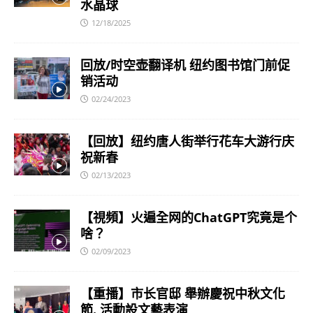
水晶球
12/18/2025
回放/时空壶翻译机 纽约图书馆门前促
销活动
02/24/2023
【回放】纽约唐人街举行花车大游行庆
祝新春
02/13/2023
【視頻】火遍全网的ChatGPT究竟是个
啥？
02/09/2023
【重播】市长官邸 舉辦慶祝中秋文化
節. 活動設文藝表演