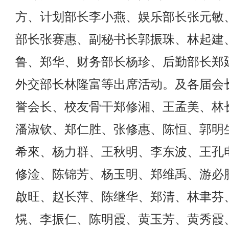
方、计划部长李小燕、娱乐部长张元敏
部长张赛惠、副秘书长郭振珠、林起建
鲁、郑华、财务部长杨珍、后勤部长郑
外交部长林隆富等出席活动。及各届会
誉会长、校友骨干郑修湘、王孟美、林
潘淑钦、郑仁胜、张修惠、陈恒、郭明
希來、杨力群、王秋明、李东波、王孔
修淦、陈锦芳、杨玉明、郑维禹、游必
啟旺、赵长萍、陈继华、郑清、林聿芬
熀、李振仁、陈明霞、黄玉芳、黄秀霞