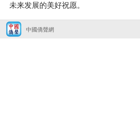
未来发展的美好祝愿。
中國僑聲網
活动在“中秋快乐、国庆快乐”的祝福声
结束。本次活动由亭中校友总会核心小
策划组织，展现了海外侨胞团结友爱、
国的精神风貌，展现爱国爱乡的宝贵精