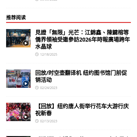
推荐阅读
見證「無限」光芒：江錦鑫、陳鍵榕等
僑界領袖受邀參訪2026年時報廣場跨年
水晶球
12/18/2025
回放/时空壶翻译机 纽约图书馆门前促
销活动
02/24/2023
【回放】纽约唐人街举行花车大游行庆
祝新春
02/13/2023