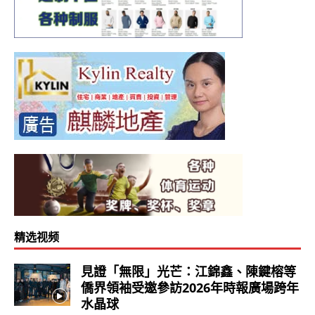
精选视频
見證「無限」光芒：江錦鑫、陳鍵榕等
僑界領袖受邀參訪2026年時報廣場跨年
水晶球