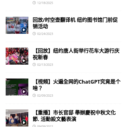
12/18/2025
回放/时空壶翻译机 纽约图书馆门前促
销活动
02/24/2023
【回放】纽约唐人街举行花车大游行庆
祝新春
02/13/2023
【視頻】火遍全网的ChatGPT究竟是个
啥？
02/09/2023
【重播】市长官邸 舉辦慶祝中秋文化
節. 活動設文藝表演
09/09/2022