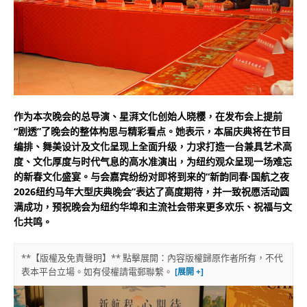
作为本次晚会的总导演、星湃文化创始人晓樱，在发布会上提前
“剧透”了晚会的整体构思与精彩看点。她表示，本届庆典将在节目
编排、舞美设计及文化呈现上全面升级，力求打造一台兼具艺术高
度、文化厚度与时代气息的高水准演出，为纽约观众呈现一场难忘
的新春文化盛宴。与会嘉宾纷纷对即将到来的“新韵同春·国航之夜
2026纽约马年大型庆典晚会”表达了高度期待，并一致祝愿活动圆
满成功，预祝晚会为纽约华埠和主流社会带来更多欢乐、祝福与文
化共鸣。
**【版權及免責聲明】** 點擊展開：內容版權歸原作者所有，不代
表本平台立場。如有侵權請電郵聯繫。