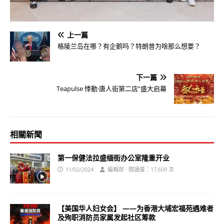
上一篇
格陵兰岛在哪？有企鹅吗？特朗普为啥那么想要？
下一篇
Teapulse 悸動·唐人街第二店”盛大启幕
相關新聞
第一保健法拉盛缅街办公室隆重开业
11/02/2024
編輯部 · 閱讀量：17,609 次
【美国华人妇女会】 ——为香港大埔宏福苑遇难者
及殉职消防员家属发起社区筹款