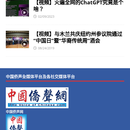
【視頻】火遍全网的ChatGPT究竟是个
啥？
02/09/2023
【视频】与木兰共庆纽约州参议院通过
“中国日”暨“华裔传统周”酒会
08/24/2019
中国侨声全媒体平台及各社交媒体平台
中国侨声网