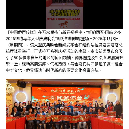
【中国侨声传媒】在万众期待与新春祝福中，“新韵同春·国航之夜
2026纽约马年大型庆典晚会”即将如期璀璨登场。2026年1月8日
（星期四），该大型庆典晚会新闻发布会在纽约法拉盛君豪酒店总
统厅隆重举行，正式拉开系列庆祝活动的序幕。本次新闻发布会吸
引了50多位来自纽约地区的侨团领袖、商界翘楚及社会各界嘉宾齐
聚一堂，现场高朋满座、气氛热烈。与会嘉宾共同见证了这一融合
中华文化、侨界情谊与时代新韵的重要文化盛事启航。