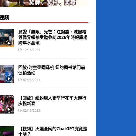
视频
見證「無限」光芒：江錦鑫、陳鍵榕
等僑界領袖受邀參訪2026年時報廣場
跨年水晶球
12/18/2025
回放/时空壶翻译机 纽约图书馆门前
促销活动
02/24/2023
【回放】纽约唐人街举行花车大游行
庆祝新春
02/13/2023
【視頻】火遍全网的ChatGPT究竟是
个啥？