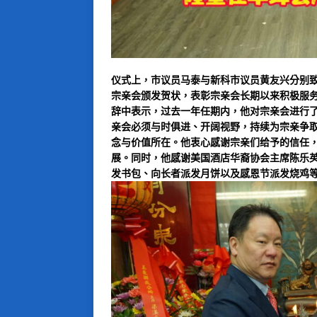
仪式上，市议员马泰与新科市议员黄友兴分别
宗亲会颁发贺状，表彰宗亲会长期以来积极服
辞中表示，过去一年任期内，他对宗亲会进行
亲会必须与时俱进、开阔视野，持续为宗亲争
念与价值所在。他衷心感谢宗亲们给予的信任
展。同时，他感谢美国酒店华裔协会主席陈乐
发书包、向长者派发月饼以及感恩节派发烧鸡