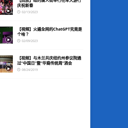
【回放】纽约唐人街举行花车大游行
庆祝新春
02/13/2023
【視頻】火遍全网的ChatGPT究竟是
个啥？
02/09/2023
【视频】与木兰共庆纽约州参议院通
过“中国日”暨“华裔传统周”酒会
08/24/2019