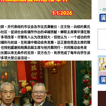
致辞，并代表纽约市议会及市议员黄敏仪、庄文怡，向纽约黄氏
务社区、促进社会和谐所作出的卓越贡献。蝉联主席黄华清在致
了多项改革。尽管有人认为改变较大，但他认为，一个成功的宗
取福利与权益，在和谐中推动会务发展，这正是他竞选主席的理
，也特别感谢拍档黄启超主席与他并肩同行，共同推动会务发
英长期以来无条件的支持，双方合力、有序完成了每年向学生派
等多项大型公益活动。