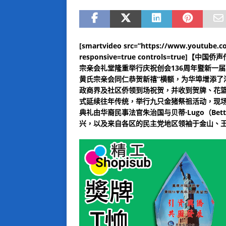
[smartvideo src=”https://www.youtube.
responsive=true controls=tru
宗亲会礼堂隆重举行庆祝创会136周年暨新一届职员
黄氏宗亲会同仁恭贺新禧”横额，为华埠增添了
政商界及社区侨领到场祝贺，并收到贺牌、花
式延续往年传统，举行九只金猪祭祖活动，现
典礼由华裔民事法官朱治国与贝蒂·Lugo（Be
兴，以及来自各区的民主党地区领袖于金山、