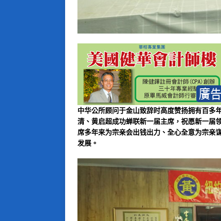
中华公所顾问于金山致辞时高度赞扬拥有百多
清、黄启超成功蝉联新一届主席，祝愿新一届
席多年来为宗亲会出钱出力、全心全意为宗亲
发展。