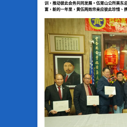
训，推动彼此会务共同发展。伍胥山公所美东
富，新的一年里，黄伍两姓宗亲应彼此珍惜、