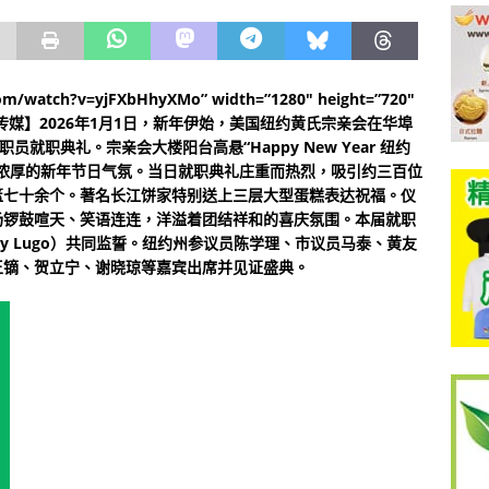
com/watch?v=yjFXbHhyXMo” width=”1280″ height=”720″
e]【中国侨声传媒】2026年1月1日，新年伊始，美国纽约黄氏宗亲会在华埠
就职典礼。宗亲会大楼阳台高悬“Happy New Year 纽约
浓厚的新年节日气氛。当日就职典礼庄重而热烈，吸引约三百位
篮七十余个。著名长江饼家特别送上三层大型蛋糕表达祝福。仪
场锣鼓喧天、笑语连连，洋溢着团结祥和的喜庆氛围。本届就职
tty Lugo）共同监誓。纽约州参议员陈学理、市议员马泰、黄友
王镝、贺立宁、谢晓琼等嘉宾出席并见证盛典。