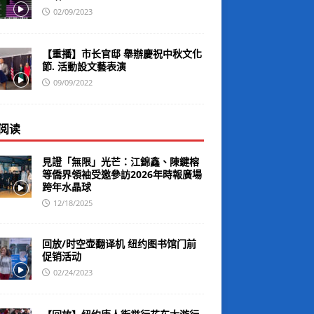
02/09/2023
【重播】市长官邸 舉辦慶祝中秋文化
節. 活動設文藝表演
09/09/2022
阅读
見證「無限」光芒：江錦鑫、陳鍵榕
等僑界領袖受邀參訪2026年時報廣場
跨年水晶球
12/18/2025
回放/时空壶翻译机 纽约图书馆门前
促销活动
02/24/2023