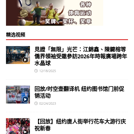
精选视频
見證「無限」光芒：江錦鑫、陳鍵榕等
僑界領袖受邀參訪2026年時報廣場跨年
水晶球
12/18/2025
回放/时空壶翻译机 纽约图书馆门前促
销活动
02/24/2023
【回放】纽约唐人街举行花车大游行庆
祝新春