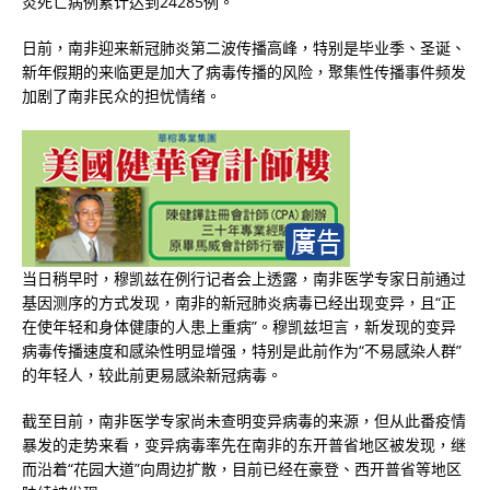
炎死亡病例累计达到24285例。
日前，南非迎来新冠肺炎第二波传播高峰，特别是毕业季、圣诞、
新年假期的来临更是加大了病毒传播的风险，聚集性传播事件频发
加剧了南非民众的担忧情绪。
当日稍早时，穆凯兹在例行记者会上透露，南非医学专家日前通过
基因测序的方式发现，南非的新冠肺炎病毒已经出现变异，且“正
在使年轻和身体健康的人患上重病”。穆凯兹坦言，新发现的变异
病毒传播速度和感染性明显增强，特别是此前作为“不易感染人群”
的年轻人，较此前更易感染新冠病毒。
截至目前，南非医学专家尚未查明变异病毒的来源，但从此番疫情
暴发的走势来看，变异病毒率先在南非的东开普省地区被发现，继
而沿着“花园大道”向周边扩散，目前已经在豪登、西开普省等地区