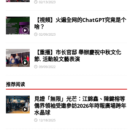
02/13/2023
【視頻】火遍全网的ChatGPT究竟是个
啥？
02/09/2023
【重播】市长官邸 舉辦慶祝中秋文化
節. 活動設文藝表演
09/09/2022
推荐阅读
見證「無限」光芒：江錦鑫、陳鍵榕等
僑界領袖受邀參訪2026年時報廣場跨年
水晶球
12/18/2025