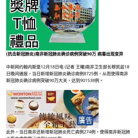
(抗击新冠肺炎)南非新冠肺炎确诊病例突破90万 病毒出现变异
中新网约翰内斯堡12月18日电 (记者 王曦)南非卫生部长穆凯兹18
日晚间通报，当日新增新冠肺炎确诊病例8725例，从而使得南非
新冠肺炎确诊病例突破90万大关，达到901538例。
此外，当日南非还新增新冠肺炎死亡病例274例，使得南非新冠肺