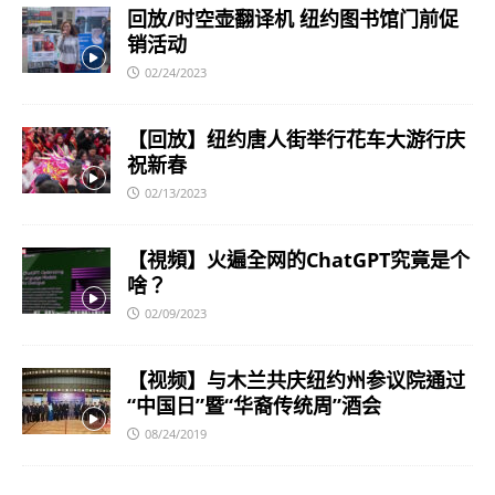
回放/时空壶翻译机 纽约图书馆门前促
销活动
02/24/2023
【回放】纽约唐人街举行花车大游行庆
祝新春
02/13/2023
【視頻】火遍全网的ChatGPT究竟是个
啥？
02/09/2023
【视频】与木兰共庆纽约州参议院通过
“中国日”暨“华裔传统周”酒会
08/24/2019