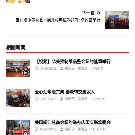
下一篇
宝石錢币字画艺术展开幕典禮7月27日法拉盛舉行
相關新聞
【视频】北美预制菜品鉴会纽约隆重举行
02/16/2022
編輯部 · 閱讀量：4,764 次
爱心汇聚暖宗亲 善款转交慰家人
03/31/2026
編輯部 · 閱讀量：10,594 次
美国闽江总商会纽约举办庆国庆联欢晚会
10/05/2019
編輯部 · 閱讀量：11,163 次