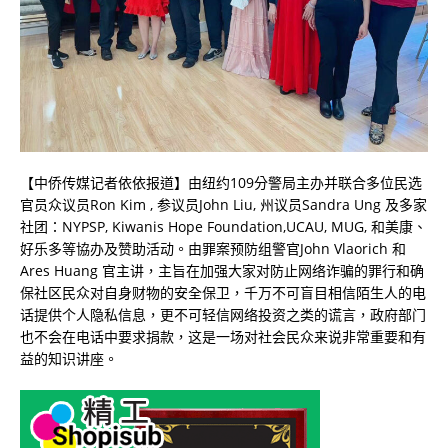
【中侨传媒记者依依报道】由纽约109分警局主办并联合多位民选
官员众议员Ron Kim , 参议员John Liu, 州议员Sandra Ung 及多家
社团：NYPSP, Kiwanis Hope Foundation,UCAU, MUG, 和美康、
好乐多等協办及赞助活动。由罪案预防组警官John Vlaorich 和
Ares Huang 官主讲，主旨在加强大家对防止网络诈骗的罪行和确
保社区民众对自身财物的安全保卫，千万不可盲目相信陌生人的电
话提供个人隐私信息，更不可轻信网络投资之类的谎言，政府部门
也不会在电话中要求捐款，这是一场对社会民众来说非常重要和有
益的知识讲座。