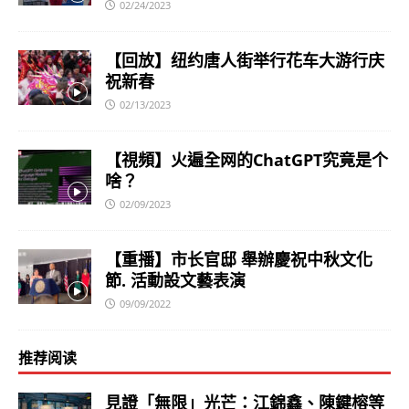
02/24/2023
【回放】纽约唐人街举行花车大游行庆
祝新春
02/13/2023
【視頻】火遍全网的ChatGPT究竟是个
啥？
02/09/2023
【重播】市长官邸 舉辦慶祝中秋文化
節. 活動設文藝表演
09/09/2022
推荐阅读
見證「無限」光芒：江錦鑫、陳鍵榕等