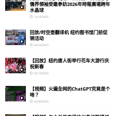
僑界領袖受邀參訪2026年時報廣場跨年
水晶球
12/18/2025
回放/时空壶翻译机 纽约图书馆门前促
销活动
02/24/2023
【回放】纽约唐人街举行花车大游行庆
祝新春
02/13/2023
【視頻】火遍全网的ChatGPT究竟是个
啥？
02/09/2023