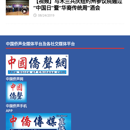
【视频】与木兰共庆纽约州参议院通过
“中国日”暨“华裔传统周”酒会
08/24/2019
中国侨声全媒体平台及各社交媒体平台
中国侨声网
中国侨声手机
APP