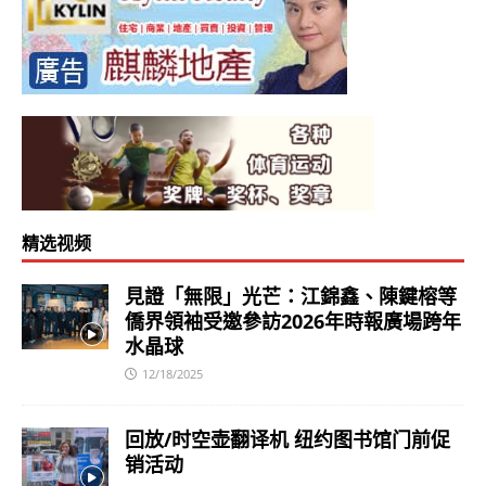
精选视频
見證「無限」光芒：江錦鑫、陳鍵榕等
僑界領袖受邀參訪2026年時報廣場跨年
水晶球
12/18/2025
回放/时空壶翻译机 纽约图书馆门前促
销活动