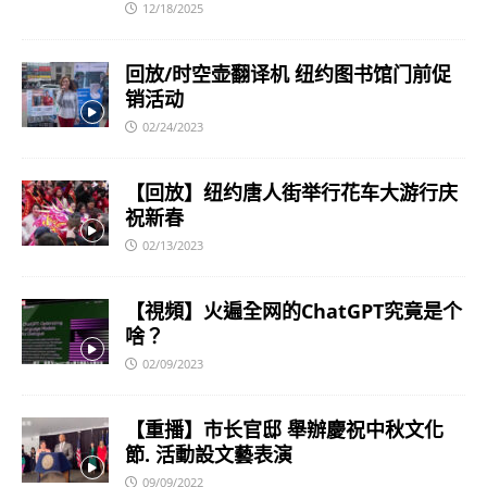
12/18/2025
回放/时空壶翻译机 纽约图书馆门前促
销活动
02/24/2023
【回放】纽约唐人街举行花车大游行庆
祝新春
02/13/2023
【視頻】火遍全网的ChatGPT究竟是个
啥？
02/09/2023
【重播】市长官邸 舉辦慶祝中秋文化
節. 活動設文藝表演
09/09/2022