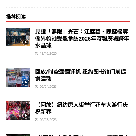
推荐阅读
見證「無限」光芒：江錦鑫、陳鍵榕等
僑界領袖受邀參訪2026年時報廣場跨年
水晶球
12/18/2025
回放/时空壶翻译机 纽约图书馆门前促
销活动
02/24/2023
【回放】纽约唐人街举行花车大游行庆
祝新春
02/13/2023