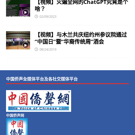
【視頻】火遍全网的ChatGPT究竟是个
啥？
02/09/2023
【视频】与木兰共庆纽约州参议院通过
“中国日”暨“华裔传统周”酒会
08/24/2019
中国侨声全媒体平台及各社交媒体平台
中国侨声网