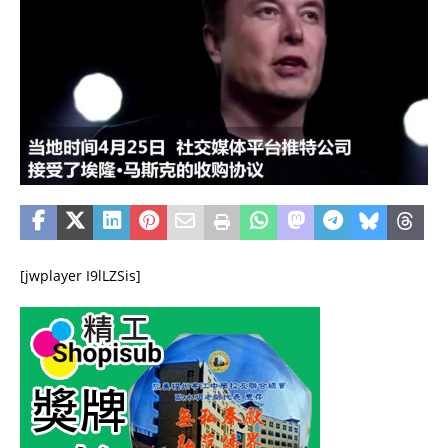
[jwplayer I9lLZSis]