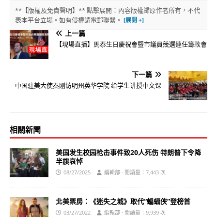
**【版權及免責聲明】** 點擊展開：內容版權歸原作者所有，不代
表本平台立場。如有侵權請電郵聯繫。
上一篇
【現場直播】馬泰生日慶祝會暨市議員競選連任籌款會
下一篇
中国驻美大使秦刚访明州英华学院 给学生讲授中文课
相關新聞
美国发生校园枪击事件致20人死伤 特朗普下令降
半旗哀悼
08/27/2025
編輯部 · 閱讀量：7,443 次
北美票房：《迷失之城》取代“蝙蝠侠”登榜首
03/27/2022
編輯部 · 閱讀量：9,939 次