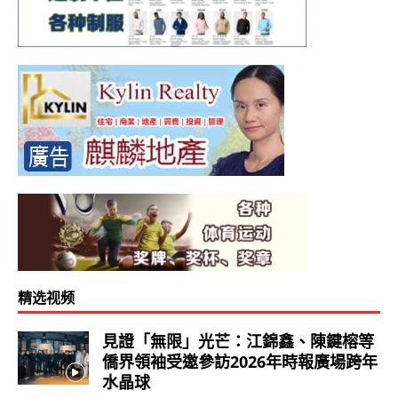
精选视频
見證「無限」光芒：江錦鑫、陳鍵榕等
僑界領袖受邀參訪2026年時報廣場跨年
水晶球