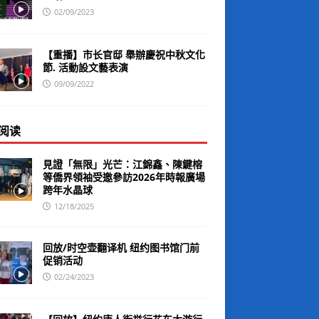
02/09/2023
【重播】市长官邸 舉辦慶祝中秋文化
節. 活動設文藝表演
09/09/2022
阅读
見證「無限」光芒：江錦鑫、陳鍵榕
等僑界領袖受邀參訪2026年時報廣場
跨年水晶球
12/18/2025
回放/时空壶翻译机 纽约图书馆门前
促销活动
02/24/2023