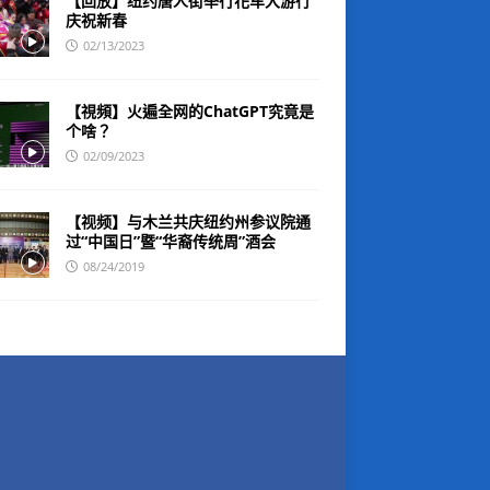
【回放】纽约唐人街举行花车大游行
庆祝新春
02/13/2023
【視頻】火遍全网的ChatGPT究竟是
个啥？
02/09/2023
【视频】与木兰共庆纽约州参议院通
过“中国日”暨“华裔传统周”酒会
08/24/2019