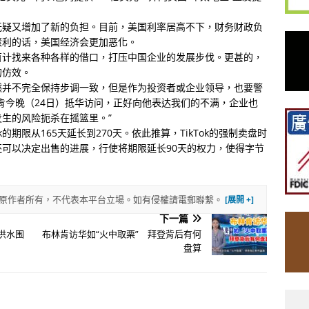
无疑又增加了新的负担。目前，美国利率居高不下，财务财政负
滚利的话，美国经济会更加恶化。
百计找来各种各样的借口，打压中国企业的发展步伐。更甚的，
的仿效。
然并不完全保持步调一致，但是作为投资者或企业领导，也要警
肯今晚（24日）抵华访问，正好向他表达我们的不满，企业也
生的风险扼杀在摇篮里。”
的期限从165天延长到270天。依此推算，TikTok的强制卖盘时
可以决定出售的进展，行使将期限延长90天的权力，使得字节
權歸原作者所有，不代表本平台立場。如有侵權請電郵聯繫。
下一篇
洪水围
布林肯访华如“火中取栗” 拜登背后有何
盘算