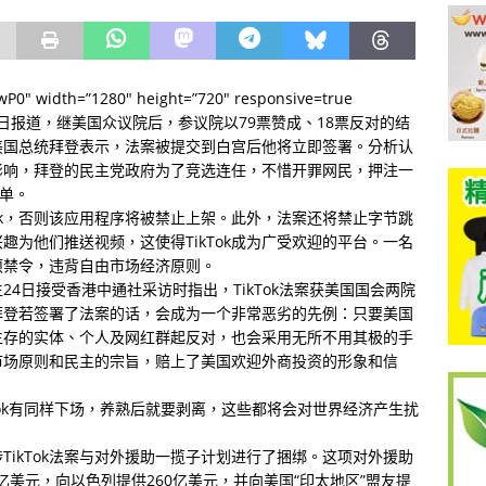
OwP0″ width=”1280″ height=”720″ responsive=true
4月24日报道，继美国众议院后，参议院以79票赞成、18票反对的结
。美国总统拜登表示，法案被提交到白宫后他将立即签署。分析认
受影响，拜登的民主党政府为了竞选连任，不惜开罪网民，押注一
埋单。
ok，否则该应用程序将被禁止上架。此外，法案还将禁止字节跳
兴趣为他们推送视频，这使得TikTok成为广受欢迎的平台。一名
一项禁令，违背自由市场经济原则。
4日接受香港中通社采访时指出，TikTok法案获美国国会两院
拜登若签署了法案的话，会成为一个非常恶劣的先例：只要美国
生存的实体、个人及网红群起反对，也会采用无所不用其极的手
市场原则和民主的宗旨，赔上了美国欢迎外商投资的形象和信
Tok有同样下场，养熟后就要剥离，这些都将会对世界经济产生扰
ikTok法案与对外援助一揽子计划进行了捆绑。这项对外援助
亿美元，向以色列提供260亿美元，并向美国“印太地区”盟友提