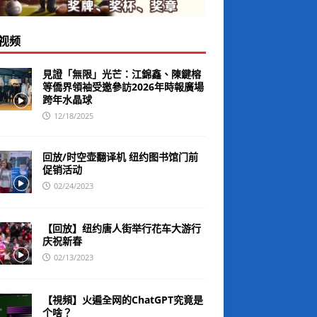
视频
見證「無限」光芒：江錦鑫、陳鍵榕
等僑界領袖受邀參訪2026年時報廣場
跨年水晶球
12/18/2025
回放/时空壶翻译机 纽约图书馆门前
促销活动
02/24/2023
【回放】纽约唐人街举行花车大游行
庆祝新春
02/13/2023
【視頻】火遍全网的ChatGPT究竟是
个啥？