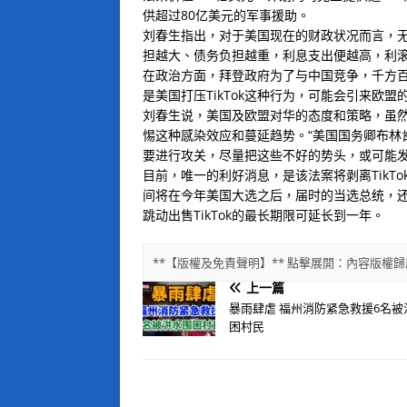
供超过80亿美元的军事援助。
刘春生指出，对于美国现在的财政状况而言，
担越大、债务负担越重，利息支出便越高，利
在政治方面，拜登政府为了与中国竞争，千方
是美国打压TikTok这种行为，可能会引来欧盟
刘春生说，美国及欧盟对华的态度和策略，虽
惕这种感染效应和蔓延趋势。“美国国务卿布林
要进行攻关，尽量把这些不好的势头，或可能发
目前，唯一的利好消息，是该法案将剥离TikTok
间将在今年美国大选之后，届时的当选总统，还
跳动出售TikTok的最长期限可延长到一年。
**【版權及免責聲明】** 點擊展開：內容版
上一篇
暴雨肆虐 福州消防紧急救援6名被
困村民