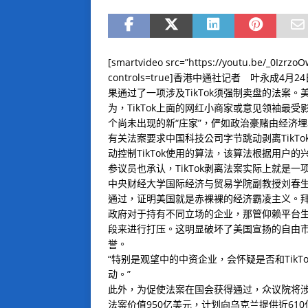
[smartvideo src=”https://youtu.be/_0Izrzo
controls=true]香港中通社记者 叶永成
果通过了一项涉及TikTok须强制卖盘的法案
为，TikTok上面的网红小商家或意见领袖最
个尚未出现的新“庄家”，俨如政治豪赌由经济
有关法案要求中国科技公司字节跳动剥离TikT
动控制TikTok使用的算法，该算法根据用户的
参议员也承认，TikTok剥离法案实际上就是
中央财经大学国际经济与贸易学院副教授刘春生2
通过，证明美国就是赤裸裸的经济霸凌主义。
政府对于持有不同立场的企业，那管仰赖平台
段来进行打压。这明显破坏了美国宣扬的自由
誉。
“特别是观望中的中资企业，会怀疑是否和Tik
动。”
此外，为促使法案在国会获得通过，众议院将涉T
法案价值950亿美元，计划向乌克兰提供近610