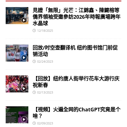
見證「無限」光芒：江錦鑫、陳鍵榕等
僑界領袖受邀參訪2026年時報廣場跨年
水晶球
12/18/2025
回放/时空壶翻译机 纽约图书馆门前促
销活动
02/24/2023
【回放】纽约唐人街举行花车大游行庆
祝新春
02/13/2023
【視頻】火遍全网的ChatGPT究竟是个
啥？
02/09/2023