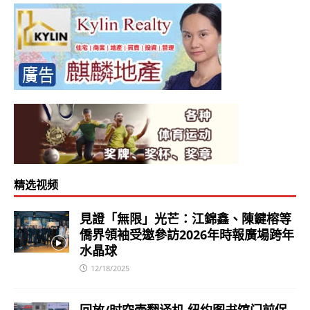
精选视频
見證「無限」光芒：江錦鑫、陳鍵榕等
僑界領袖受邀參訪2026年時報廣場跨年
水晶球
12/18/2025