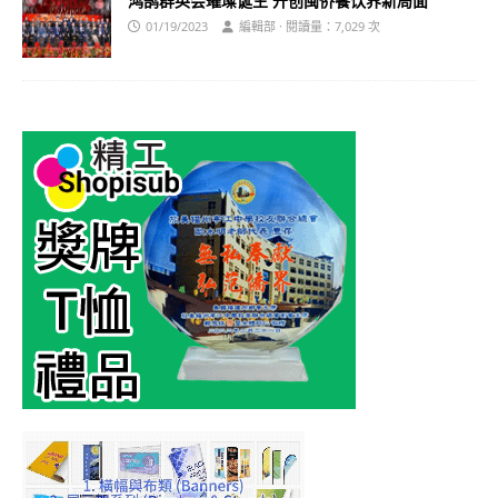
鸿鹄群英会璀璨诞生 开创闽侨餐饮界新局面
01/19/2023
編輯部 · 閱讀量：7,029 次