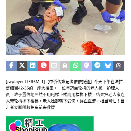
[jwplayer LlER6Mr1]【中侨传媒记者依依报道】今天下午在法拉
盛缅街42-35的一座大楼里，一位年迈坐轮椅的老人被一护理人
员，难于置信地居然不用电梯下楼而用楼梯下楼，结果把老人家连
人带轮椅摔下楼梯，老人脸部朝下受伤，鲜血直流，相当可怕！目
击者立即叫救护车前来救援！