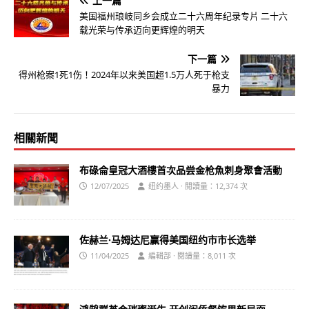
上一篇
美国福州琅岐同乡会成立二十六周年纪录专片 二十六
载光荣与传承迈向更辉煌的明天
下一篇
得州枪案1死1伤！2024年以来美国超1.5万人死于枪支
暴力
相關新聞
布碌侖皇冠大酒樓首次品尝金枪魚刺身聚會活動
12/07/2025
纽约墨人 · 閱讀量：12,374 次
佐赫兰·马姆达尼赢得美国纽约市市长选举
11/04/2025
編輯部 · 閱讀量：8,011 次