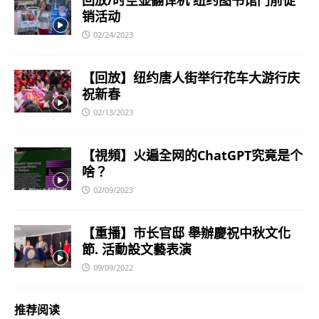
回放/时空壶翻译机 纽约图书馆门前促
销活动
02/24/2023
【回放】纽约唐人街举行花车大游行庆
祝新春
02/13/2023
【視頻】火遍全网的ChatGPT究竟是个
啥？
02/09/2023
【重播】市长官邸 舉辦慶祝中秋文化
節. 活動設文藝表演
09/09/2022
推荐阅读