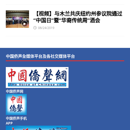
【视频】与木兰共庆纽约州参议院通过
“中国日”暨“华裔传统周”酒会
08/24/2019
中国侨声全媒体平台及各社交媒体平台
中国侨声网
中国侨声手机
APP