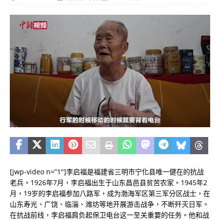
[jwp-video n=”1″]李启福是福建省三明市宁化县唯一健在的抗战
老兵。1926年7月，李启福出生于山东昌邑县贫苦农家。1945年2
月，19岁的李启福参加八路军，成为渤海军区第三军分区战士，在
山东寿光、广饶、临淄、潍坊等地开展游击战争，不断歼灭日军。
在抗战前线，李启福肩负起保卫电台这一至关重要的任务。他和战