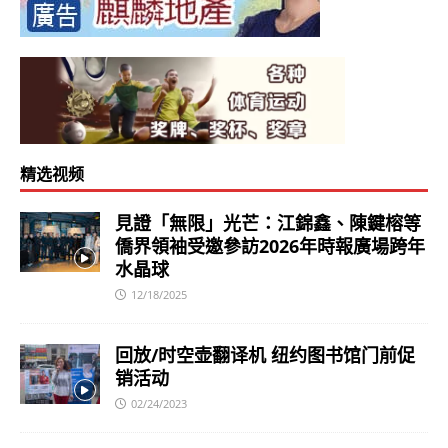
精选视频
見證「無限」光芒：江錦鑫、陳鍵榕等
僑界領袖受邀參訪2026年時報廣場跨年
水晶球
12/18/2025
回放/时空壶翻译机 纽约图书馆门前促
销活动
02/24/2023