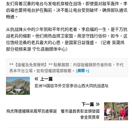
友们背着沉重的电台与发电机穿梭在战场，即使面对敌军轰炸，李
启福也要将电台护在胸前，决不能让电台受到破坏，确保部队通讯
畅通。
从抗战烽火中的少年到和平年代的老者，李启福的一生，是千万抗
战老兵的缩影。他们用热血捍卫家国，用坚守践行信仰，如今，这
位饱经沧桑的老兵最大的心愿，是国家日益强盛。（记者 吴晟炜
部分视频来源 宁化县融媒体中心）
**【版權及免責聲明】** 點擊展開：內容版權歸原作者所有，不代
表本平台立場。如有侵權請電郵聯繫。
上一篇
亚洲16国驻华外交官参访山西大同抗战遗址
下一篇
飛虎隊遺孀陳梁鳳琴百歲華誕 獲市議員表彰並頒發國
會金質獎章