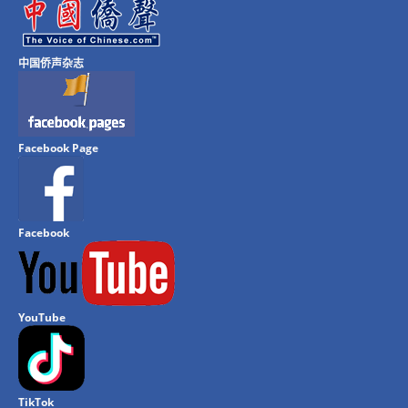
中国侨声杂志
Facebook Page
Facebook
YouTube
TikTok