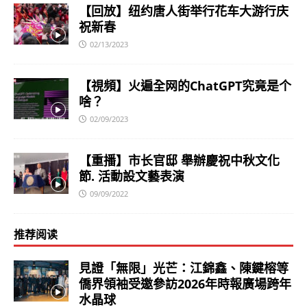
【回放】纽约唐人街举行花车大游行庆
祝新春
02/13/2023
【視頻】火遍全网的ChatGPT究竟是个
啥？
02/09/2023
【重播】市长官邸 舉辦慶祝中秋文化
節. 活動設文藝表演
09/09/2022
推荐阅读
見證「無限」光芒：江錦鑫、陳鍵榕等
僑界領袖受邀參訪2026年時報廣場跨年
水晶球