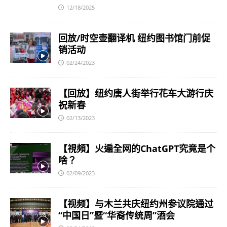
12/18/2025
回放/时空壶翻译机 纽约图书馆门前促
销活动
02/24/2023
【回放】纽约唐人街举行花车大游行庆
祝新春
02/13/2023
【視頻】火遍全网的ChatGPT究竟是个
啥？
02/09/2023
【视频】与木兰共庆纽约州参议院通过
“中国日”暨“华裔传统周”酒会