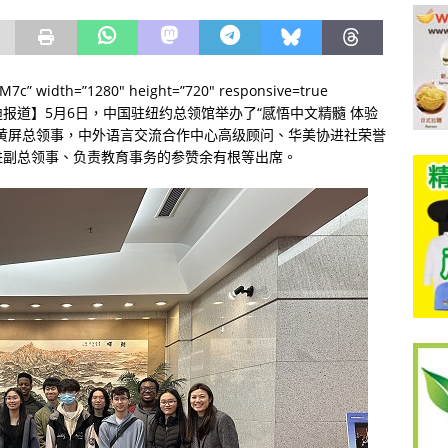
kM7c” width=”1280″ height=”720″ responsive=true
良,文迪报道】5月6日，中国驻纽约总领馆举办了“感悟中文精髓 体验
黄屏总领事，中外语言交流合作中心高级顾问、华美协进社荣誉
进副总领事、负责教育事务的参赞余有根等出席。