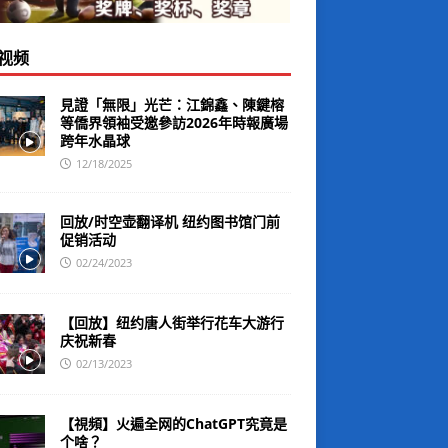
视频
見證「無限」光芒：江錦鑫、陳鍵榕
等僑界領袖受邀參訪2026年時報廣場
跨年水晶球
12/18/2025
回放/时空壶翻译机 纽约图书馆门前
促销活动
02/24/2023
【回放】纽约唐人街举行花车大游行
庆祝新春
02/13/2023
【視頻】火遍全网的ChatGPT究竟是
个啥？