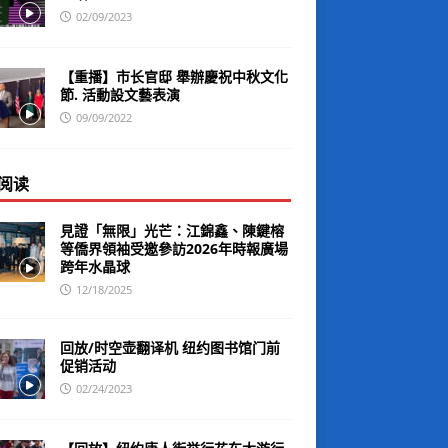
02/09/2023
【重播】市长官邸 舉辦慶祝中秋文化
節. 活動設文藝表演
09/09/2022
阅读
見證「無限」光芒：江錦鑫、陳鍵榕
等僑界領袖受邀參訪2026年時報廣場
跨年水晶球
12/18/2025
回放/时空壶翻译机 纽约图书馆门前
促销活动
02/24/2023