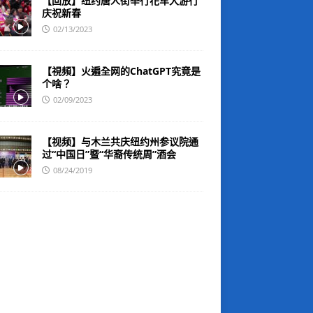
【回放】纽约唐人街举行花车大游行
庆祝新春
02/13/2023
【視頻】火遍全网的ChatGPT究竟是
个啥？
02/09/2023
【视频】与木兰共庆纽约州参议院通
过“中国日”暨“华裔传统周”酒会
08/24/2019