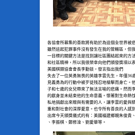
各協會所募集的善款將有助於為這個全世界被
雖然這起犯罪事件沒有發生在我的管轄區，但
一目標的關鍵方法是找到讓社區團結起來的方
和社區精神，所以我很榮幸向他們頒發獎項以
美國棋類協會會長李勤锬，發言指出我們
失去了一位英勇無畏的英雄李雲先生，年僅36
見義勇為的行動中被歹徒残忍地槍擊而身亡。
子和七歲的女兒帶來了無法言喻的悲痛。然而
的獻身並未結束他的生命意義。懷著對生命熱
私地捐獻出來贈與有需要的人，讓李雲的愛與
重和對社會的深厚愛意。也令所有善良的人感
出席今天頒獎儀式的有：美國福建鄉親朱俊貴
、李振棋、鄭修淦、劉愛華等。