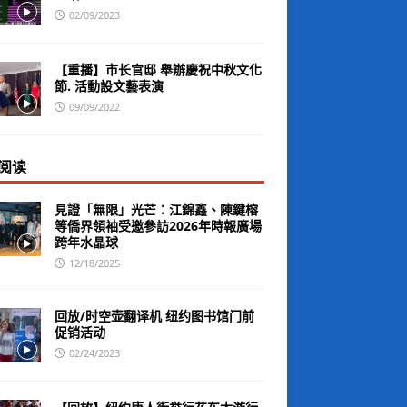
02/09/2023
【重播】市长官邸 舉辦慶祝中秋文化
節. 活動設文藝表演
09/09/2022
阅读
見證「無限」光芒：江錦鑫、陳鍵榕
等僑界領袖受邀參訪2026年時報廣場
跨年水晶球
12/18/2025
回放/时空壶翻译机 纽约图书馆门前
促销活动
02/24/2023