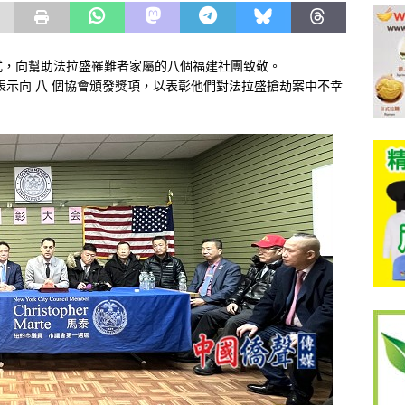
式，向幫助法拉盛罹難者家屬的八個福建社團致敬。
arte) 表示向 八 個協會頒發獎項，以表彰他們對法拉盛搶劫案中不幸