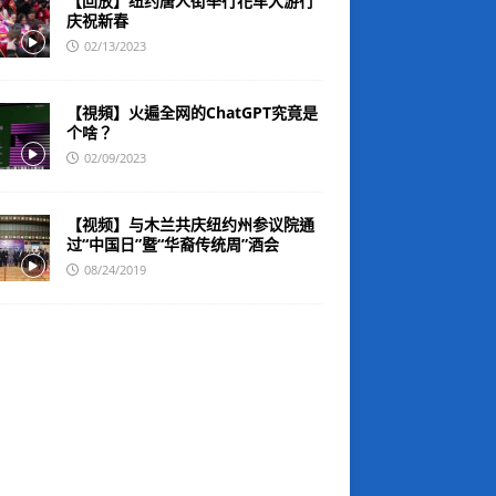
【回放】纽约唐人街举行花车大游行
庆祝新春
02/13/2023
【視頻】火遍全网的ChatGPT究竟是
个啥？
02/09/2023
【视频】与木兰共庆纽约州参议院通
过“中国日”暨“华裔传统周”酒会
08/24/2019