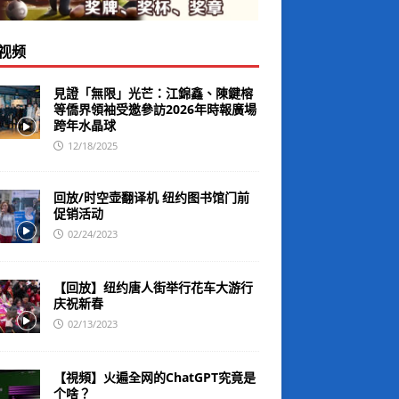
视频
見證「無限」光芒：江錦鑫、陳鍵榕
等僑界領袖受邀參訪2026年時報廣場
跨年水晶球
12/18/2025
回放/时空壶翻译机 纽约图书馆门前
促销活动
02/24/2023
【回放】纽约唐人街举行花车大游行
庆祝新春
02/13/2023
【視頻】火遍全网的ChatGPT究竟是
个啥？