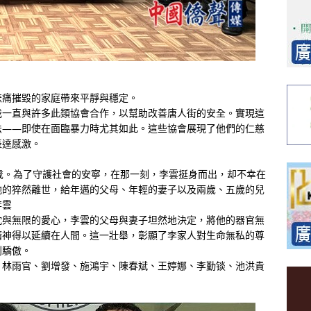
悲痛摧毀的家庭帶來平靜與穩定。
我一直與許多此類協會合作，以幫助改善唐人街的安全。實現這
法——即使在面臨暴力時尤其如此。這些協會展現了他們的仁慈
表達感激。
歲。為了守護社會的安寧，在那一刻，李雲挺身而出，却不幸在
他的猝然離世，給年邁的父母、年輕的妻子以及兩歲、五歲的兒
李雲
忱與無限的愛心，李雲的父母與妻子坦然地決定，將他的器官無
精神得以延續在人間。這一壯舉，彰顯了李家人對生命無私的尊
到驕傲。
、林雨官、劉增發、施鴻宇、陳春斌、王婷娜、李勤锬、池洪貴