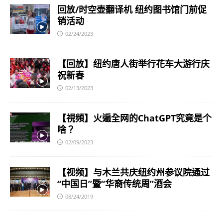
回放/时空壶翻译机 纽约图书馆门前促
销活动
02/24/2023
【回放】纽约唐人街举行花车大游行庆
祝新春
02/13/2023
【視頻】火遍全网的ChatGPT究竟是个
啥？
02/09/2023
【视频】与木兰共庆纽约州参议院通过
“中国日”暨“华裔传统周”酒会
08/24/2019