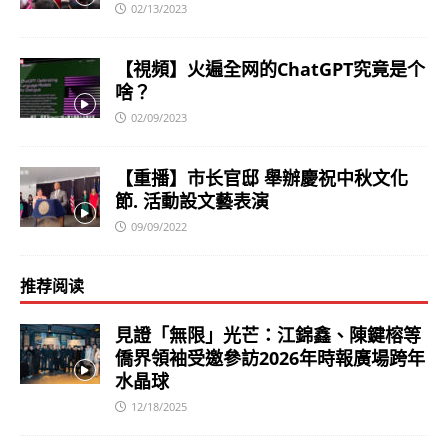
02/13/2023
【視頻】火遍全网的ChatGPT究竟是个
啥？
02/09/2023
【重播】市长官邸 舉辦慶祝中秋文化
節. 活動設文藝表演
09/09/2022
推荐阅读
見證「無限」光芒：江錦鑫、陳鍵榕等
僑界領袖受邀參訪2026年時報廣場跨年
水晶球
12/18/2025