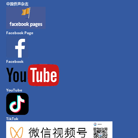
中国侨声杂志
Facebook Page
Facebook
YouTube
TikTok