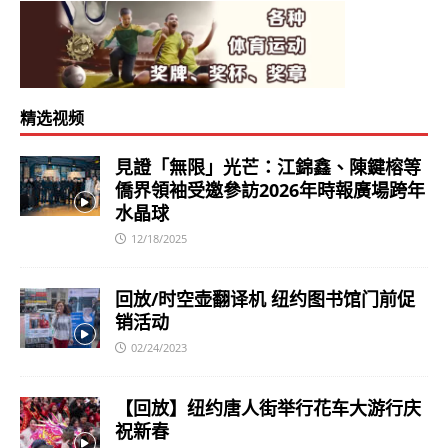
精选视频
見證「無限」光芒：江錦鑫、陳鍵榕等
僑界領袖受邀參訪2026年時報廣場跨年
水晶球
12/18/2025
回放/时空壶翻译机 纽约图书馆门前促
销活动
02/24/2023
【回放】纽约唐人街举行花车大游行庆
祝新春