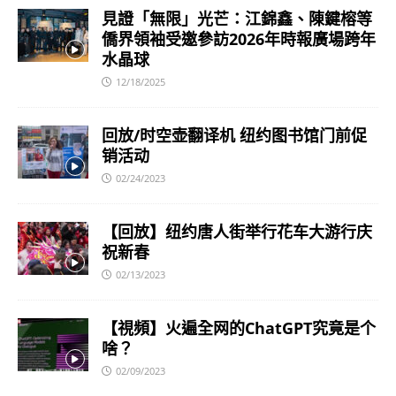
見證「無限」光芒：江錦鑫、陳鍵榕等
僑界領袖受邀參訪2026年時報廣場跨年
水晶球
12/18/2025
回放/时空壶翻译机 纽约图书馆门前促
销活动
02/24/2023
【回放】纽约唐人街举行花车大游行庆
祝新春
02/13/2023
【視頻】火遍全网的ChatGPT究竟是个
啥？
02/09/2023