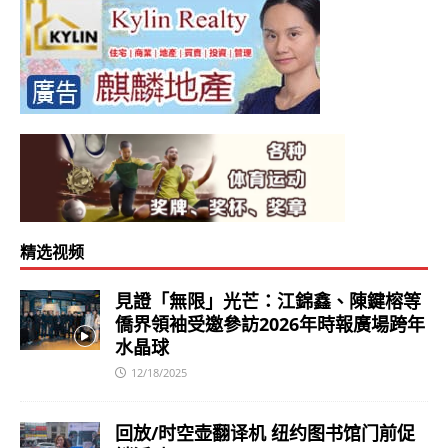
精选视频
見證「無限」光芒：江錦鑫、陳鍵榕等
僑界領袖受邀參訪2026年時報廣場跨年
水晶球
12/18/2025
回放/时空壶翻译机 纽约图书馆门前促