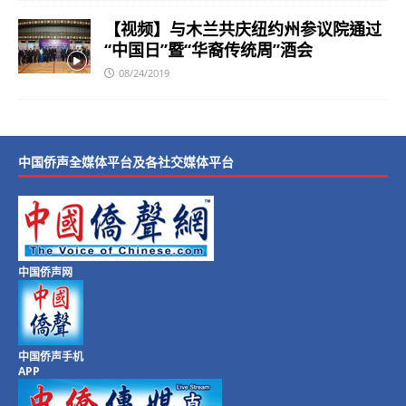
【视频】与木兰共庆纽约州参议院通过
“中国日”暨“华裔传统周”酒会
08/24/2019
中国侨声全媒体平台及各社交媒体平台
中国侨声网
中国侨声手机
APP