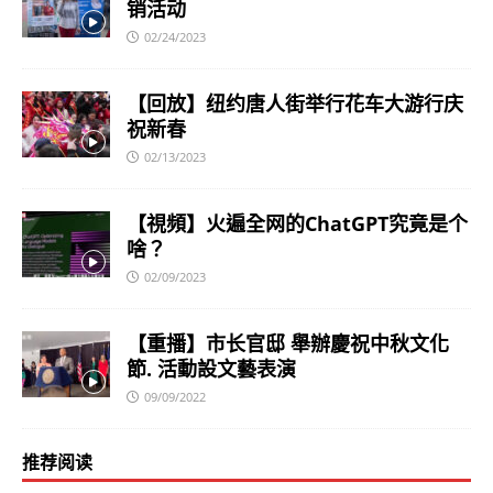
销活动
02/24/2023
【回放】纽约唐人街举行花车大游行庆
祝新春
02/13/2023
【視頻】火遍全网的ChatGPT究竟是个
啥？
02/09/2023
【重播】市长官邸 舉辦慶祝中秋文化
節. 活動設文藝表演
09/09/2022
推荐阅读