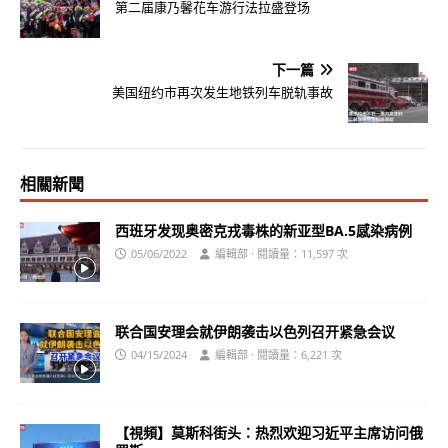
第二届康乃馨花车游行法拉盛登场
下一篇
美国纽约市再次发生地铁列车脱轨事故
相關新聞
西班牙发现奥密克戎毒株的新亚型BA.5感染病例
05/06/2022
編輯部 · 閱讀量：11,597 次
联合国安理会就伊朗袭击以色列召开紧急会议
04/15/2024
編輯部 · 閱讀量：6,221 次
【視頻】莫斯科街头：热烈欢迎习近平主席访问俄