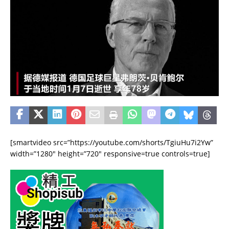
[smartvideo src=”https://youtube.com/shorts/TgiuHu7i2Yw”
width=”1280″ height=”720″ responsive=true controls=true]