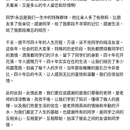
天看来，又是多么的令人留恋和珍惜啊!
同学!永远是我们一生中的特殊群体，他比亲人多了些熟知，比朋
友多了些亲切。感谢同学，给了我那段不寻常的记忆，感谢生活，
给了我那段难忘的经历。
千言，道不尽四十年的人生历程，万语，诉不完同学的纯洁友谊。
这些年，社会的巨大变革，特殊的历史阶段，到处都燃烧着同学们
的激情、洒落着同学们的汗水、留下了同学们的身影。四十年花开
花落，令人感慨万千。四十年实实在在的生活，让我们经历了多少
风霜雪雨，刻画了每个人的岁月，当年那些稚嫩的面孔已今非昔
比。四十年后的今天，让人感到无比的喜悦和温馨。我们应倍加珍
惜。
此时此刻，此情此景，我们更应该感谢的是我们尊敬的老师。是老
师的谆谆教诲，孜孜不倦。让我们学到了知识，懂得了做人的道
理，以及我们热爱生活的信念。是老师用高尚的情操和辛勤的汗
水，为我们奠定了人生的基础。也感谢所有的同学，是同学之间的
互相关心、互相爱护、互相帮助，加深了彼此之间的友谊和同学
情。