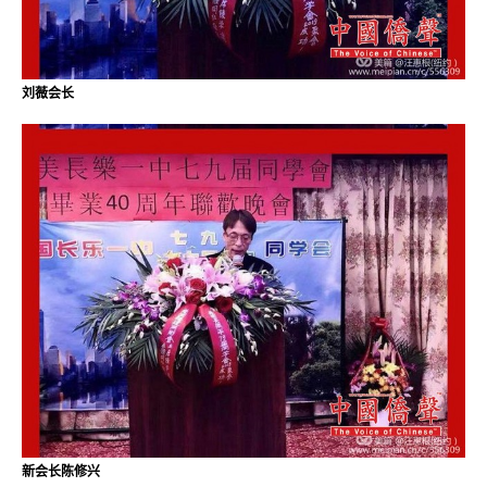
刘薇会长
新会长陈修兴