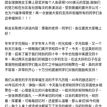
团全球旗袍女王赛上获奖并每个人各获得1000美元的奖励.姐妹们
的努力和在社区各社团每次的表演活动，受到普遍的嘉许并认可，
也为79届争得荣誉！再一次谢谢大家的支持并祝福所有的同学们永
远幸福快乐！！！
新会长陈修兴讲话内容：尊敬的老师、同学们、各位嘉宾大家晚上
好！
年年岁岁花相似，岁岁年年人不同，时光如梭，岁月如歌，又一个
秋天已来临，一转眼我们离开学校四十年了。今天，在这美好的日
子里，迎来了属于我们特别的四十年，今年也恰逢中美建交四十
年，再过两天也是我们的祖国七O岁的生日。在这大好的日子在这
里我特别感谢同学们能从百忙之中抽出时间相聚在一起，真的非常
不容易，非常的开心，十万分的感谢同学们对我的鼓励和支持！
我们从艰苦的岁月到幸福生活的不平凡历程，40年的励志前行，
40年后的今天，弹指一挥间，今天能与老师和同学们在异国他乡相
聚在一起，心情是无比的兴奋和激动，一起共同庆祝特殊的日子，
一张张熟悉的面孔，一声声亲切的问候，过去的美好时光，经历
着，挥霍着。可每每回忆时，还是那么温暖，那么亲切!如今的我
们，每个人身上或浓或淡都留下了岁月的痕迹。当初的所有，在今