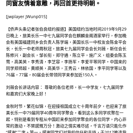
同窗友情着意雕，再回首更待明朝。
[jwplayer JWunp015]
【侨声头条记者张伯良纽约报道】美国纽约当地时间2019年9月29
日晩上，旅美长乐一中七九届同学会在麒麟金阁酒家举行，参加晚
会有美国福建同乡会负责人陈学端，美国长乐一中校友会陈金平会
长，长乐一中老师周秋冠，旅美七九届同学会会长刘薇，新任会长
陈修兴，副会长，邹长衔，郑守通，陈立平，施广义，组委会陈玉
莺，高美英，李秀清，李芝容，李扬军，李爱平等同学。中国来的
同学郑师超，黄顺英，高美华，王秀云，林依国，李平同学等以及
76届，77届，80届会长带领同学来参加近150人。
刘薇会长讲话内容： 尊敬的各位老师，长一中学友，七九届同学
和嘉宾们大家晚上好！
金秋时节，繁花似锦，在迎接祖国成立七十周年前夕，也迎来了旅
美长乐一中79届同学40周年同学聚会，看到这么多同学欢聚在一
起，特别是看到专程从中国赶来参加同学聚会的各位同学，内心非
常的激动，不禁感慨万分！激动之情实难尽述，千言万语只能化作
“感谢”二字。第一，感谢同学们对我的信任和支持，于2017推选我