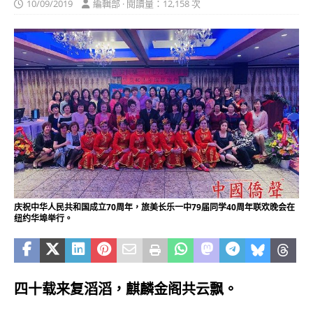
10/09/2019
編輯部 · 閱讀量：12,158 次
庆祝中华人民共和国成立70周年，旅美长乐一中79届同学40周年联欢晚会在
纽约华埠举行。
四十载来复滔滔，麒麟金阁共云飘。