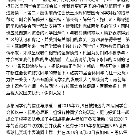
担任79届同学会第三任会长，使我有更好更多的机会联谊同学，促
进友情！。第二，感谢前两任会长王承辉和曾国奇同学对我的指导
帮助，副会长陈修兴，程云楷，邹长衘，陈兴合，施广义，郑守通
同学和组委会同学帮助支持下，使我顺利完成两年多的任期。同时
也应感谢志同道合的同学姐妹们，与我共创旗袍队，精彩表演得到
社区的认可和肯定，并受到有关部门的嘉奖，为79届争得荣誉。第
三，感谢两年来，为同学聚会出钱出力的同学们，因为有您们的热
情奉献，才能呈现我们相聚的温馨情景，也因为您们的积极参与，
才会彰显我们相聚的生动情感。点点滴滴给我留下永恒的深刻的记
忆。 “乘风破浪船头立，扬帆启航正当时”。新的一届将开始，期望
在新任会长陈修兴同学的带领下，旅美79届全体同学心往一处想，
力往一处使，为79届旅美同学会的发展壮大而继续努力，再创辉
煌！祝各位老师，各位同学，各位嘉宾身体健康，家庭幸福！ 最
后祝大家国庆快乐，谢谢大家！
承蒙同学们的信任与厚爱！自2016年7月9日被推选为79届同学会
会长以来，我尽心尽职，组织各种同学会的活动，更与好姐妹一起
成立了旗袍团队参加了中国旗袍会.并参加了各项活动：譬如2017
年的香港春节联欢晚会并获奖，还有于2019年参加美国NBA世界
篮球比赛场中表演爵士舞，并在2019年8月30日参加NE + 恩亿集