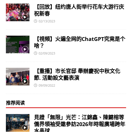
【回放】纽约唐人街举行花车大游行庆
祝新春
02/13/2023
【視頻】火遍全网的ChatGPT究竟是个
啥？
02/09/2023
【重播】市长官邸 舉辦慶祝中秋文化
節. 活動設文藝表演
09/09/2022
推荐阅读
見證「無限」光芒：江錦鑫、陳鍵榕等
僑界領袖受邀參訪2026年時報廣場跨年
水晶球