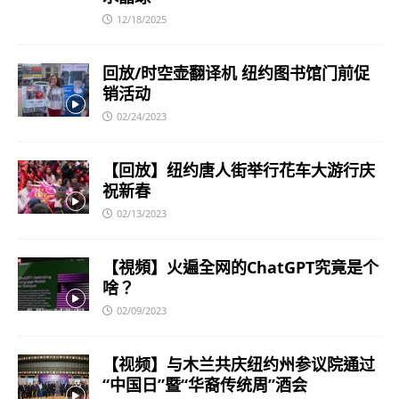
12/18/2025
回放/时空壶翻译机 纽约图书馆门前促
销活动
02/24/2023
【回放】纽约唐人街举行花车大游行庆
祝新春
02/13/2023
【視頻】火遍全网的ChatGPT究竟是个
啥？
02/09/2023
【视频】与木兰共庆纽约州参议院通过
“中国日”暨“华裔传统周”酒会