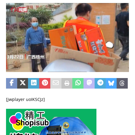
[jwplayer uoIKSCJz]