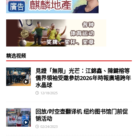
精选视频
見證「無限」光芒：江錦鑫、陳鍵榕等
僑界領袖受邀參訪2026年時報廣場跨年
水晶球
12/18/2025
回放/时空壶翻译机 纽约图书馆门前促
销活动
02/24/2023