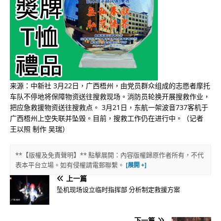
来源：中新社
3
月
22
日，广西梧州，由党员群众组成的志愿者摩托
车队不停地将保障物资送往搜救现场。消防员轮换开展搜救作业，
把应急救援物资送往搜救点。
3
月
21
日，东航一架波音
737
客机于
广西梧州上空失联并坠毁。目前，搜救工作仍在进行中。（记者
王以照
制作
吴瑞）
**【版權及免責聲明】** 點擊展開：內容版權歸原作者所有，不代
表本平台立場。如有侵權請電郵聯繫。
上一篇
坠机现场设立临时指挥部 分析制定救援方案
下一篇