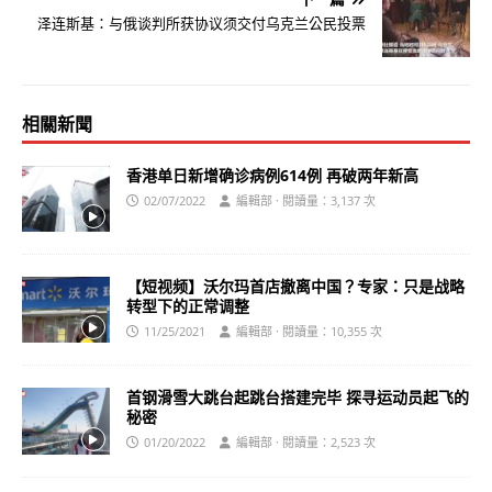
泽连斯基：与俄谈判所获协议须交付乌克兰公民投票
相關新聞
香港单日新增确诊病例614例 再破两年新高
02/07/2022
編輯部 · 閱讀量：3,137 次
【短视频】沃尔玛首店撤离中国？专家：只是战略
转型下的正常调整
11/25/2021
編輯部 · 閱讀量：10,355 次
首钢滑雪大跳台起跳台搭建完毕 探寻运动员起飞的
秘密
01/20/2022
編輯部 · 閱讀量：2,523 次