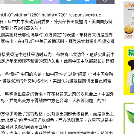
DnUhQ” width=”1280″ height=”720″ responsive=true
月24至26日，应中共中央政治局委员、外交部长王毅邀请，美国国务卿
，受到外界的较高关注。
前美国财长耶伦访华时“双方商定”的表述，布林肯来访是应外
家指出，在4月2日中美元首通话时，拜登总统就提出希望安排
日接受香港中通社采访时认为，布林肯此次访华，是落实此前中
稳定近年来频现不和谐的双边关系，此前中国中联部部长刘建超
些“敲打”中国的言论，如中国“生产过剩”问题，“对中国金融
，这是双方的外交风格不同，美国认为这是提前讲出自己的需
风，明确提出自身的诉求。在布林肯来之前的吹风会上，中国外
标，并提出美方不得触碰中方在台湾、人权等问题上的“红
中方似乎降低了接待规格，没有派出副部长级官员，而是派出上
肯出发前“呛声”中国还以颜色，而齐皓则表示，这只不过是中
完全可以取消访问表示立场。
湾、南海、经贸、毒品管控等问题上向中国“提要求”，希望中