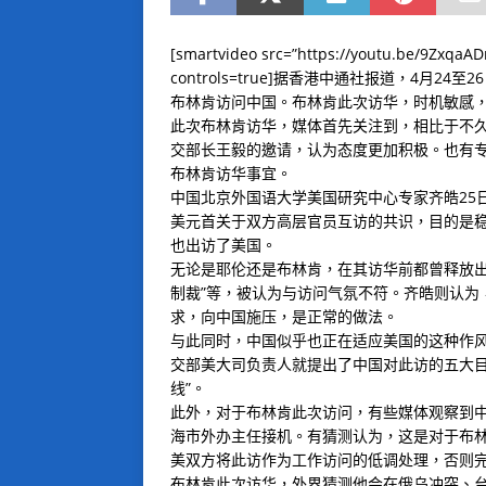
[smartvideo src=”https://youtu.be/9ZxqaA
controls=true]据香港中通社报道，4
布林肯访问中国。布林肯此次访华，时机敏感
此次布林肯访华，媒体首先关注到，相比于不久
交部长王毅的邀请，认为态度更加积极。也有专
布林肯访华事宜。
中国北京外国语大学美国研究中心专家齐皓25
美元首关于双方高层官员互访的共识，目的是
也出访了美国。
无论是耶伦还是布林肯，在其访华前都曾释放出一
制裁”等，被认为与访问气氛不符。齐皓则认为
求，向中国施压，是正常的做法。
与此同时，中国似乎也正在适应美国的这种作
交部美大司负责人就提出了中国对此访的五大目
线”。
此外，对于布林肯此次访问，有些媒体观察到
海市外办主任接机。有猜测认为，这是对于布林
美双方将此访作为工作访问的低调处理，否则
布林肯此次访华，外界猜测他会在俄乌冲突、台