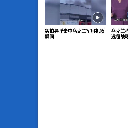
实拍导弹击中乌克兰军用机场
乌克兰
瞬间
远程战