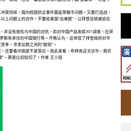
以冲突持续，国内校园抗议事件蔓延等棘手问题，又要打选战，
以上问题上的合作，不要给美国“出难题”，让拜登总统被迫在
时，并没有放松与中国的对抗，如对中国产品发起301调查、在菲
俄罗斯有来往的中国银行等。齐皓认为，这体现了拜登政府对华
竞争，寻求议题之间的“脱钩”。
现，还要看中国是不是答应。就此来看，布林肯这次访华，肩负
栗”，算是比较贴切了。作者 王少喆