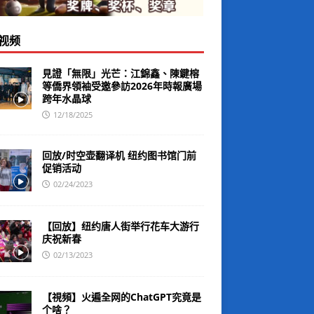
视频
見證「無限」光芒：江錦鑫、陳鍵榕
等僑界領袖受邀參訪2026年時報廣場
跨年水晶球
12/18/2025
回放/时空壶翻译机 纽约图书馆门前
促销活动
02/24/2023
【回放】纽约唐人街举行花车大游行
庆祝新春
02/13/2023
【視頻】火遍全网的ChatGPT究竟是
个啥？