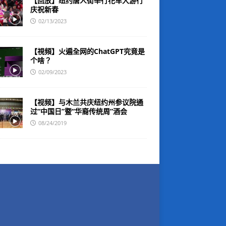
【回放】纽约唐人街举行花车大游行
庆祝新春
02/13/2023
【視頻】火遍全网的ChatGPT究竟是
个啥？
02/09/2023
【视频】与木兰共庆纽约州参议院通
过“中国日”暨“华裔传统周”酒会
08/24/2019