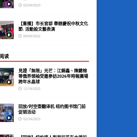
02/09/2023
【重播】市长官邸 舉辦慶祝中秋文化
節. 活動設文藝表演
09/09/2022
阅读
見證「無限」光芒：江錦鑫、陳鍵榕
等僑界領袖受邀參訪2026年時報廣場
跨年水晶球
12/18/2025
回放/时空壶翻译机 纽约图书馆门前
促销活动
02/24/2023