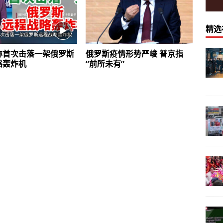
精选
称首次击落一架俄罗斯
俄罗斯疫情形势严峻 普京指
略轰炸机
“前所未有”