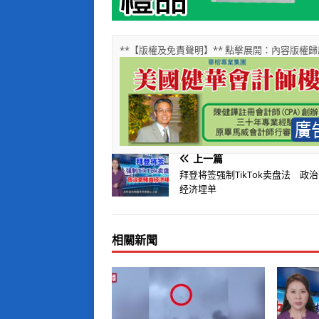
**【版權及免責聲明】** 點擊展開：內容版
上一篇
拜登将签强制TikTok卖盘法 政
经济埋单
相關新聞