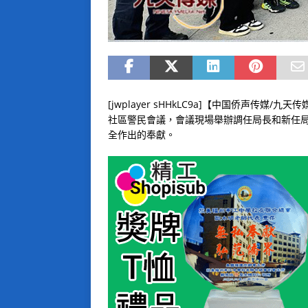
[jwplayer sHHkLC9a]【中国侨声传
社區警民會議，會議現場舉辦調任局長和新任
全作出的奉獻。