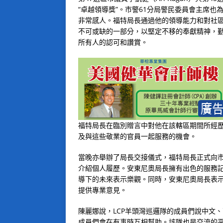
“卓越領導獎”。市警61分局警民委員會主席
非常感人。福特局長通過他的領導能力和對社區
不可或缺的一部分，以堅定不移的奉獻精神，勤
所有人的認可和讚賞。
福特局長在臨別贈言中對他在該轄區期間所經歷
及與這些敬業的官員一起服務的機會。
當晚亦舉辦了局長交接儀式，福特局長正式向市
介紹個人履歷。安東尼奧局長擁有出色的服務記
導下的未來表示樂觀。同時，安東尼奧局長表示
提供專業意見。
陳麗娜說，LCP羊頭灣巡邏隊的成員們說中文
成員們會在有事時互相幫助。該隊也是交流的