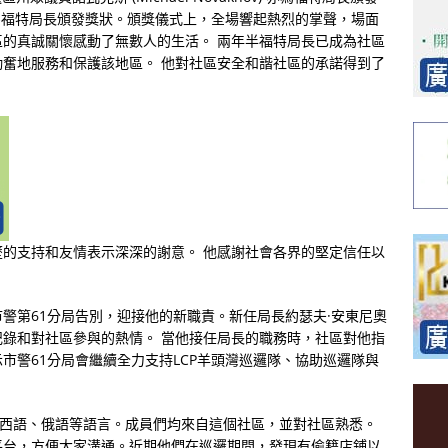
也為福特局長頒發獎狀。頒獎儀式上，全場響起熱烈的掌聲，場面
的真誠關懷感動了無數人的生活。 兩年半福特局長已成為社區
奮地服務和保護該地區。 他對社區安全和諧社區的承諾得到了
的支持和友情表示深深的謝意。 他感謝社會各界的堅定信任以
警第61分局告別，迎接他的新職責。新任局長約瑟夫·安東尼奧
錄和對社區參與的熱情。 當他接任局長的職務時，社區對他指
市警61分局會繼續全力支持LCP羊頭灣巡邏隊、協助巡邏隊與
、西語、俄語等語言。成員們均來自這個社區，並對社區熟悉。
平台，方便大家溝通。近期他們在巡邏期間，發現有偷籍店鋪以