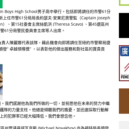
ssin Boys High School男子高中舉行。包括即將調任的市警61分
t）、新上任市警61分局局長約瑟夫·安東尼奧警監（Captain Joseph
n）、第15社委會主席絲凱洪 (Theresa Scavo) 、第45選區州
 、以及市警61分局警民委員會主席等人出席。
Patrol) 負責人陳麗娜代表該隊，藉此機會向即將調任至紐約市警察局捷
頒發” 卓越領導獎” ，以表彰他的傑出服務和對社區的寶貴貢
範。我們感謝他為我們所做的一切，並祝愿他在未來的努力中繼
巡邏隊的力量支柱。他總是傾聽我們的擔憂，並迅速採取行動解
道上的犯罪率已經大幅降低。我們會想念他。
區州眾議員諾瓦克斯 (Michael Novakhov) 亦為福特局長頒發