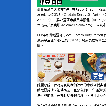
此會議於當天晚7時許，在Rabbi Shaul J. Ka
局局長福特警監（Captain Derby St. For
Antonio）、第47選區市議員李凱健（Ari Kaga
眾議員諾瓦克斯 (Michael Novakhov)
LCP羊頭灣巡邏隊 (Local Community 
運局皇后區/布朗士的市警61分局局長福特警監
獻。
陳麗娜說，福特局長對我們社區的奉獻堪稱典
續取得成功。福特局長一直是我們LCP羊頭灣
決這些問題。在福特局長的管理下，今年U大
第47選區市議員李凱健（Ari Kagan）與第45選