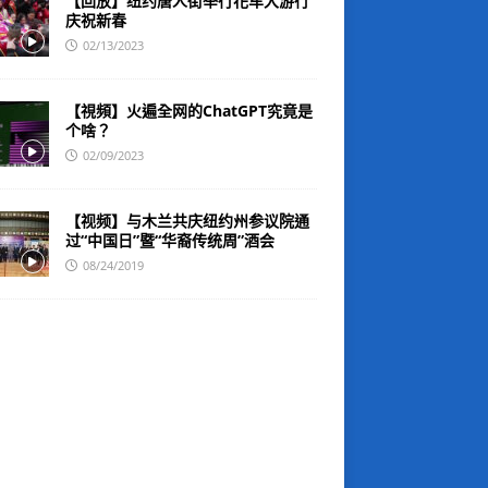
【回放】纽约唐人街举行花车大游行
庆祝新春
02/13/2023
【視頻】火遍全网的ChatGPT究竟是
个啥？
02/09/2023
【视频】与木兰共庆纽约州参议院通
过“中国日”暨“华裔传统周”酒会
08/24/2019