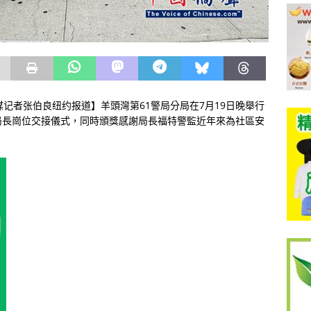
媒/九天传媒记者张伯良纽约报道】羊頭灣第61警局分局在7月19日晚舉行
局長崗位交接儀式，同時頒獎感謝局長福特警監近年來為社區安