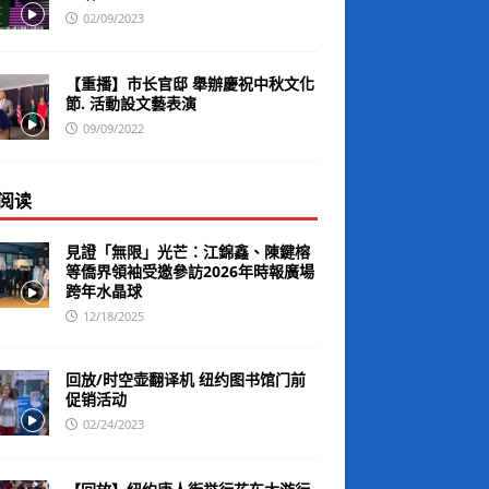
02/09/2023
【重播】市长官邸 舉辦慶祝中秋文化
節. 活動設文藝表演
09/09/2022
阅读
見證「無限」光芒：江錦鑫、陳鍵榕
等僑界領袖受邀參訪2026年時報廣場
跨年水晶球
12/18/2025
回放/时空壶翻译机 纽约图书馆门前
促销活动
02/24/2023