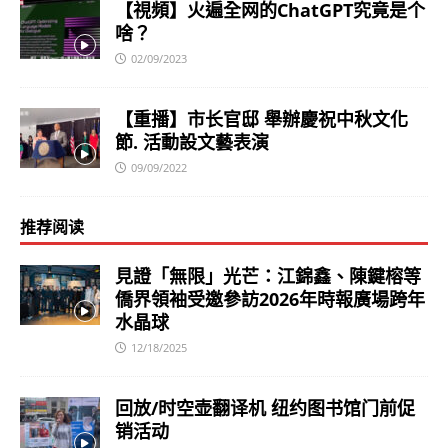
【視頻】火遍全网的ChatGPT究竟是个
啥？
02/09/2023
【重播】市长官邸 舉辦慶祝中秋文化
節. 活動設文藝表演
09/09/2022
推荐阅读
見證「無限」光芒：江錦鑫、陳鍵榕等
僑界領袖受邀參訪2026年時報廣場跨年
水晶球
12/18/2025
回放/时空壶翻译机 纽约图书馆门前促
销活动