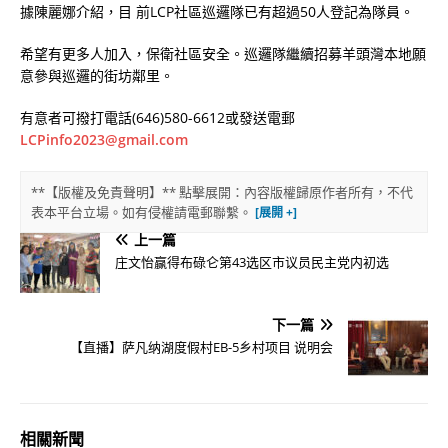
據陳麗娜介紹，目 前LCP社區巡邏隊已有超過50人登記為隊員。
希望有更多人加入，保衛社區安全。巡邏隊繼續招募羊頭灣本地願
意參與巡邏的街坊鄰里。
有意者可撥打電話(646)580-6612或發送電郵
LCPinfo2023@gmail.com
**【版權及免責聲明】** 點擊展開：內容版權歸原作者所有，不代
表本平台立場。如有侵權請電郵聯繫。
上一篇
庄文怡赢得布碌仑第43选区市议员民主党内初选
下一篇
【直播】萨凡纳湖度假村EB-5乡村项目 说明会
相關新聞