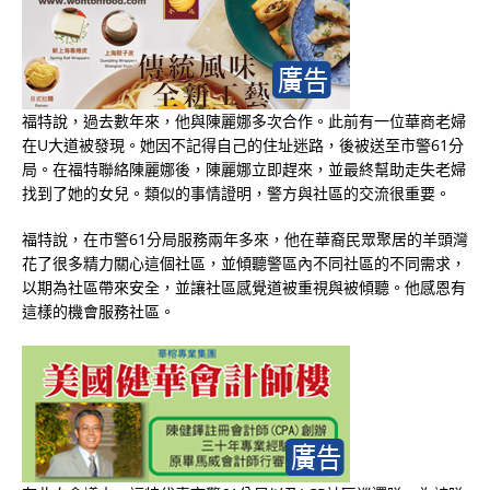
福特說，過去數年來，他與陳麗娜多次合作。此前有一位華商老婦
在U大道被發現。她因不記得自己的住址迷路，後被送至市警61分
局。在福特聯絡陳麗娜後，陳麗娜立即趕來，並最終幫助走失老婦
找到了她的女兒。類似的事情證明，警方與社區的交流很重要。
福特說，在市警61分局服務兩年多來，他在華裔民眾聚居的羊頭灣
花了很多精力關心這個社區，並傾聽警區內不同社區的不同需求，
以期為社區帶來安全，並讓社區感覺道被重視與被傾聽。他感恩有
這樣的機會服務社區。