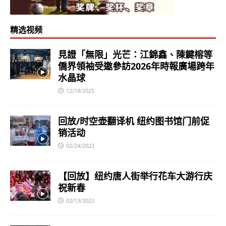
精选视频
見證「無限」光芒：江錦鑫、陳鍵榕等
僑界領袖受邀參訪2026年時報廣場跨年
水晶球
12/18/2025
回放/时空壶翻译机 纽约图书馆门前促
销活动
02/24/2023
【回放】纽约唐人街举行花车大游行庆
祝新春
02/13/2023