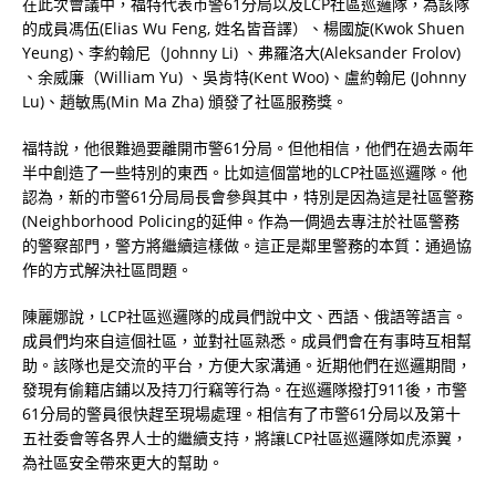
在此次會議中，福特代表市警61分局以及LCP社區巡邏隊，為該隊
的成員馮伍(Elias Wu Feng, 姓名皆音譯）、楊國旋(Kwok Shuen
Yeung)、李約翰尼（Johnny Li) 、弗羅洛大(Aleksander Frolov)
、余威廉（William Yu) 、吳肯特(Kent Woo)、盧約翰尼 (Johnny
Lu)、趙敏馬(Min Ma Zha) 頒發了社區服務獎。
福特說，他很難過要離開市警61分局。但他相信，他們在過去兩年
半中創造了一些特別的東西。比如這個當地的LCP社區巡邏隊。他
認為，新的市警61分局局長會參與其中，特別是因為這是社區警務
(Neighborhood Policing的延伸。作為一倜過去專注於社區警務
的警察部門，警方將繼續這樣做。這正是鄰里警務的本質：通過協
作的方式解決社區問題。
陳麗娜說，LCP社區巡邏隊的成員們說中文、西語、俄語等語言。
成員們均來自這個社區，並對社區熟悉。成員們會在有事時互相幫
助。該隊也是交流的平台，方便大家溝通。近期他們在巡邏期間，
發現有偷籍店鋪以及持刀行竊等行為。在巡邏隊撥打911後，市警
61分局的警員很快趕至現場處理。相信有了市警61分局以及第十
五社委會等各界人士的繼續支持，將讓LCP社區巡邏隊如虎添翼，
為社區安全帶來更大的幫助。