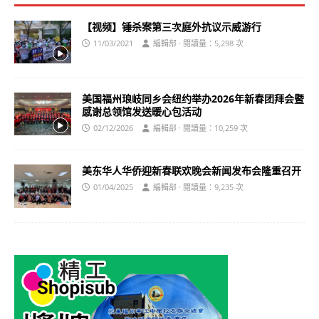
【视频】锤杀案第三次庭外抗议示威游行
11/03/2021
編輯部 · 閱讀量：5,298 次
美国福州琅岐同乡会纽约举办2026年新春团拜会暨
感谢总领馆发送暖心包活动
02/12/2026
編輯部 · 閱讀量：10,259 次
美东华人华侨迎新春联欢晚会新闻发布会隆重召开
01/04/2025
編輯部 · 閱讀量：9,235 次