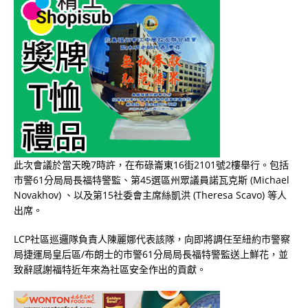
此次會議於當天晚7時許，在布碌崙東16街2101號2樓舉行。包括
市警61分局局長福特警監、第45選區州眾議員諾瓦克斯 (Michael
Novakhov) 、以及第15社委會主席絲凱洪 (Theresa Scavo) 等人
出席。
LCP社區巡邏隊負責人陳麗娜代表該隊，向即將調任至紐約市警察
局捷運局皇后區/布朗士的市警61分局局長福特警監送上鮮花，並
致辭感謝福特近年來為社區安全作出的貢獻。