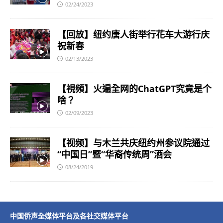
02/24/2023
【回放】纽约唐人街举行花车大游行庆
祝新春
02/13/2023
【視頻】火遍全网的ChatGPT究竟是个
啥？
02/09/2023
【视频】与木兰共庆纽约州参议院通过
“中国日”暨“华裔传统周”酒会
08/24/2019
中国侨声全媒体平台及各社交媒体平台