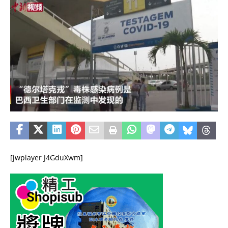
[jwplayer J4GduXwm]