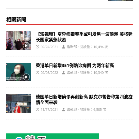
相關新聞
【短视频】变异病毒春季或引发另一波浪潮 美将延
长国家紧急状态
02/24/2021
編輯部 · 閱讀量：10,494 次
香港单日新增351例确诊病例 为两年新高
02/05/2022
編輯部 · 閱讀量：10,340 次
德国单日新增确诊再创新高 默克尔警告称第四波疫
情全面来袭
11/17/2021
編輯部 · 閱讀量：6,505 次