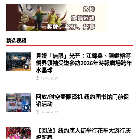
精选视频
見證「無限」光芒：江錦鑫、陳鍵榕等
僑界領袖受邀參訪2026年時報廣場跨年
水晶球
12/18/2025
回放/时空壶翻译机 纽约图书馆门前促
销活动
02/24/2023
【回放】纽约唐人街举行花车大游行庆
祝新春