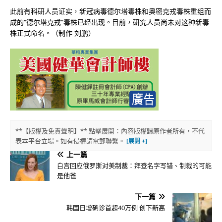
此前有科研人员证实，新冠病毒德尔塔毒株和奥密克戎毒株重组而
成的“德尔塔克戎”毒株已经出现。目前，研究人员尚未对这种新毒
株正式命名。（制作 刘鹏）
**【版權及免責聲明】** 點擊展開：內容版權歸原作者所有，不代
表本平台立場。如有侵權請電郵聯繫。
上一篇
白宫回应俄罗斯对美制裁：拜登名字写错、制裁的可能
是他爸
下一篇
韩国日增确诊首超40万例 创下新高