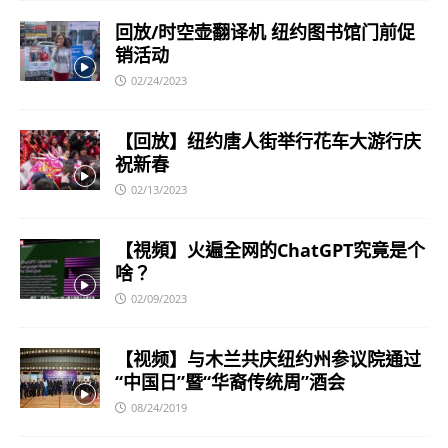
回放/时空壶翻译机 纽约图书馆门前促
销活动
02/24/2023
【回放】纽约唐人街举行花车大游行庆
祝新春
02/13/2023
【視頻】火遍全网的ChatGPT究竟是个
啥？
02/09/2023
【视频】与木兰共庆纽约州参议院通过
“中国日”暨“华裔传统周”酒会
08/24/2019