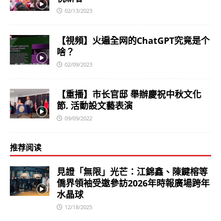
02/13/2023
【視頻】火遍全网的ChatGPT究竟是个
啥？
02/09/2023
【重播】市长官邸 舉辦慶祝中秋文化
節. 活動設文藝表演
09/09/2022
推荐阅读
見證「無限」光芒：江錦鑫、陳鍵榕等
僑界領袖受邀參訪2026年時報廣場跨年
水晶球
12/18/2025