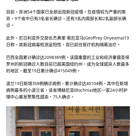
目前，非洲54个国家已全部出现新冠疫情。在疫情较为严重的南
非，9个省中已有3名省长确诊，还有3名内阁部长和2名副部长确
诊。
此外，尼日利亚外交部长杰弗里·奥尼亚马(Geoffrey Onyeama)19
日称，其新冠病毒检测呈阳性，现已前往医疗机构隔离治疗。
巴西全国累计确诊达2098389例。该国重要的工业和经济重镇圣保
罗州的新冠确诊人数目前已超美国纽约州，成为全球感染人数最多
的地区，截至19日累计确诊415049例。
波兰19日新增358例确诊病例，累计确诊达40104例。其中在新增
病例最多的小波兰省，该省博赫尼亚(Bochnia)地区一家24小时护
理中心暴发聚集性感染，75人确诊。