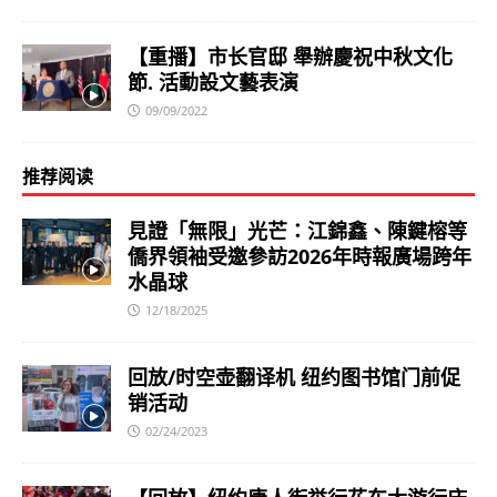
【重播】市长官邸 舉辦慶祝中秋文化
節. 活動設文藝表演
09/09/2022
推荐阅读
見證「無限」光芒：江錦鑫、陳鍵榕等
僑界領袖受邀參訪2026年時報廣場跨年
水晶球
12/18/2025
回放/时空壶翻译机 纽约图书馆门前促
销活动
02/24/2023