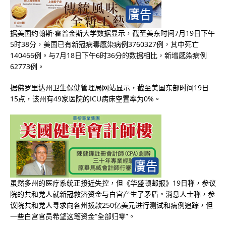
据美国约翰斯·霍普金斯大学数据显示，截至美东时间7月19日下午
5时38分，美国已有新冠病毒感染病例3760327例，其中死亡
140466例。与7月18日下午6时36分的数据相比，新增感染病例
62773例。
据佛罗里达州卫生保健管理局网站显示，截至美国东部时间19日
15点，该州有49家医院的ICU病床空置率为0%。
虽然多州的医疗系统正接近失控，但《华盛顿邮报》19日称，参议
院的共和党人就新冠救济资金与白宫产生了矛盾。消息人士称，参
议院共和党人寻求向各州拨款250亿美元进行测试和病例追踪，但
一些白宫官员希望这笔资金“全部归零”。