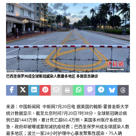
巴西圣保罗州成全球新冠感染人数最多地区 多国官员确诊
来源：中国新闻网 中新网7月20日电 据美国约翰斯·霍普金斯大学
统计数据显示，截至北京时间7月20日7时38分，全球新冠确诊病
例已超1443万例，累计死亡超60.4万例。美国多州医疗系统告
急，政府却被曝或要削减抗疫经费；巴西圣保罗州成全球感染人数
最多地区；波兰一家24小时护理中心暴发聚集性感染，75人确