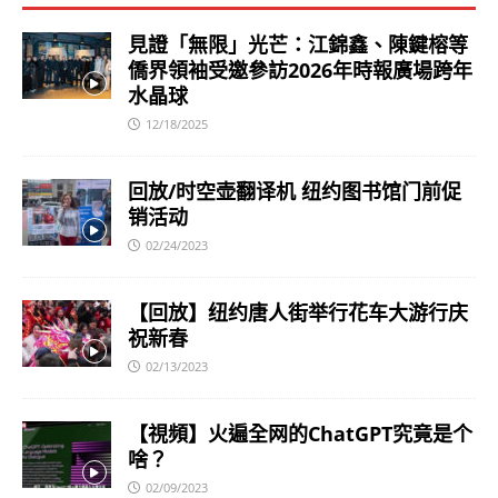
見證「無限」光芒：江錦鑫、陳鍵榕等
僑界領袖受邀參訪2026年時報廣場跨年
水晶球
12/18/2025
回放/时空壶翻译机 纽约图书馆门前促
销活动
02/24/2023
【回放】纽约唐人街举行花车大游行庆
祝新春
02/13/2023
【視頻】火遍全网的ChatGPT究竟是个
啥？
02/09/2023