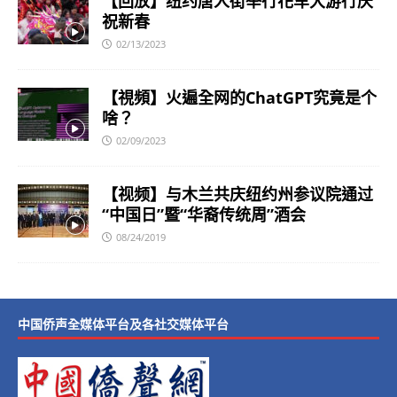
【回放】纽约唐人街举行花车大游行庆
祝新春
02/13/2023
【視頻】火遍全网的ChatGPT究竟是个
啥？
02/09/2023
【视频】与木兰共庆纽约州参议院通过
“中国日”暨“华裔传统周”酒会
08/24/2019
中国侨声全媒体平台及各社交媒体平台