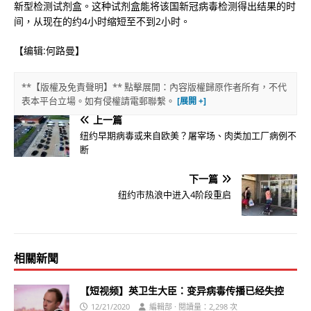
新型检测试剂盒。这种试剂盒能将该国新冠病毒检测得出结果的时
间，从现在的约4小时缩短至不到2小时。
【编辑:何路曼】
**【版權及免責聲明】** 點擊展開：內容版權歸原作者所有，不代
表本平台立場。如有侵權請電郵聯繫。
上一篇
纽约早期病毒或来自欧美？屠宰场、肉类加工厂病例不
断
下一篇
纽约市热浪中进入4阶段重启
相關新聞
【短视频】英卫生大臣：变异病毒传播已经失控
12/21/2020
編輯部 · 閱讀量：2,298 次