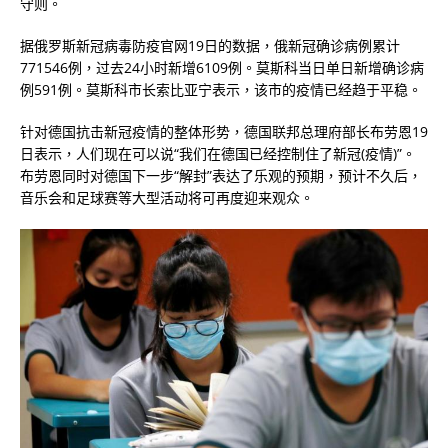
守则。
据俄罗斯新冠病毒防疫官网19日的数据，俄新冠确诊病例累计
771546例，过去24小时新增6109例。莫斯科当日单日新增确诊病
例591例。莫斯科市长索比亚宁表示，该市的疫情已经趋于平稳。
针对德国抗击新冠疫情的整体形势，德国联邦总理府部长布劳恩19
日表示，人们现在可以说“我们在德国已经控制住了新冠(疫情)”。
布劳恩同时对德国下一步“解封”表达了乐观的预期，预计不久后，
音乐会和足球赛等大型活动将可再度迎来观众。