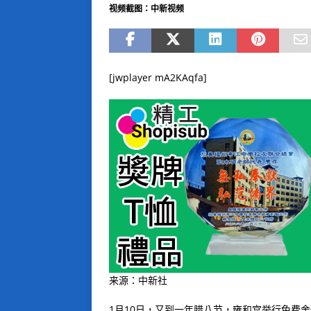
视频截图：中新视频
[jwplayer mA2KAqfa]
来源：中新社
1月10日，又到一年腊八节，雍和宫举行免费