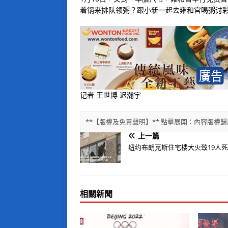
着锅来排队领粥？跟小新一起去雍和宫喝粥讨
记者 王世博 迟瀚宇
**【版權及免責聲明】** 點擊展開：內容版
上一篇
纽约布朗克斯住宅楼大火致19人
相關新聞