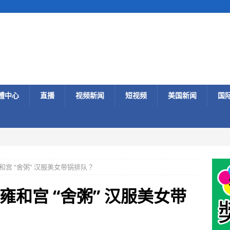
體中心
直播
视频新闻
短视频
美国新闻
国
和宫 “舍粥” 汉服美女带锅排队？
雍和宫 “舍粥” 汉服美女带