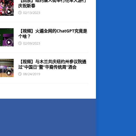
【回放】纽约唐人街举行花车大游行
庆祝新春
02/13/2023
【視頻】火遍全网的ChatGPT究竟是
个啥？
02/09/2023
【视频】与木兰共庆纽约州参议院通
过“中国日”暨“华裔传统周”酒会
08/24/2019