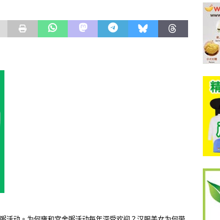
舍粥活动。为何雍和宫舍粥活动每年深受欢迎？汉服美女为何带