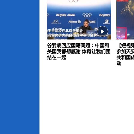
谷爱凌回应国籍问题：中国和
【短视
美国我都想感谢 体育让我们团
参加天
结在一起
共和国
动