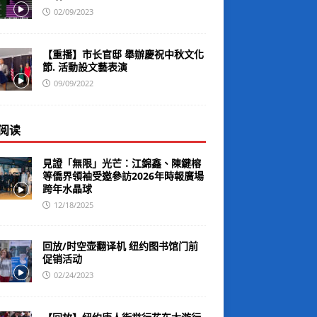
02/09/2023
【重播】市长官邸 舉辦慶祝中秋文化
節. 活動設文藝表演
09/09/2022
阅读
見證「無限」光芒：江錦鑫、陳鍵榕
等僑界領袖受邀參訪2026年時報廣場
跨年水晶球
12/18/2025
回放/时空壶翻译机 纽约图书馆门前
促销活动
02/24/2023