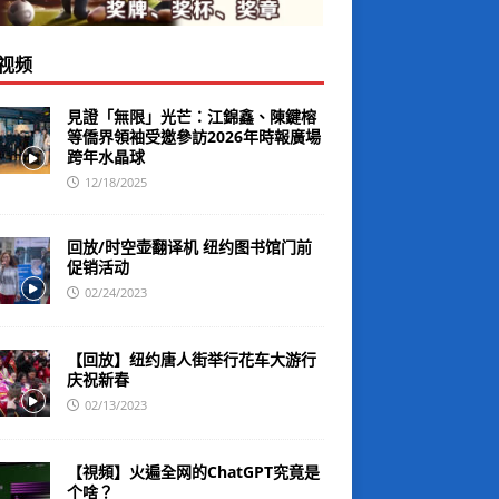
视频
見證「無限」光芒：江錦鑫、陳鍵榕
等僑界領袖受邀參訪2026年時報廣場
跨年水晶球
12/18/2025
回放/时空壶翻译机 纽约图书馆门前
促销活动
02/24/2023
【回放】纽约唐人街举行花车大游行
庆祝新春
02/13/2023
【視頻】火遍全网的ChatGPT究竟是
个啥？