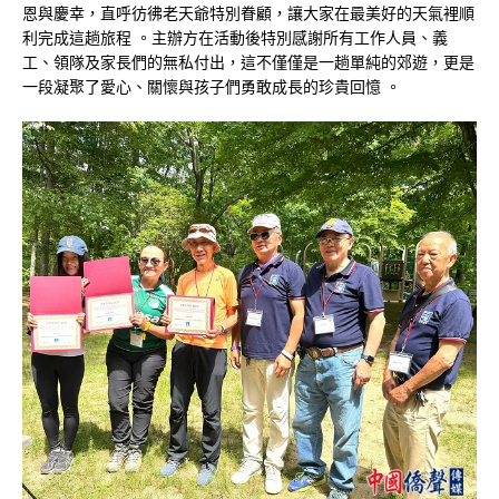
恩與慶幸，直呼彷彿老天爺特別眷顧，讓大家在最美好的天氣裡順
利完成這趟旅程
。主辦方在活動後特別感謝所有工作人員、義
工、領隊及家長們的無私付出，這不僅僅是一趟單純的郊遊，更是
一段凝聚了愛心、關懷與孩子們勇敢成長的珍貴回憶
。