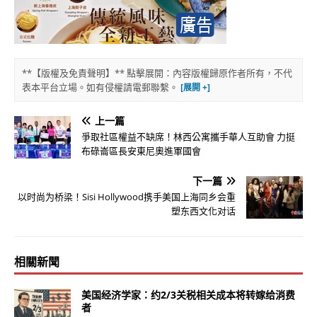
**【版權及免責聲明】** 點擊展開：內容版權歸原作者所有，不代
表本平台立場。如有侵權請電郵聯繫。
上一篇
爭取社區權益不缺席！林西公寓攜手華人互助會 力挺
布碌崙區長安東尼奧進軍國會
下一篇
以时尚为桥梁！Sisi Hollywood携手美国上海同乡会重
塑东西文化对话
相關新聞
美国经济学家：约2/3关税相关成本将转嫁给消费
者