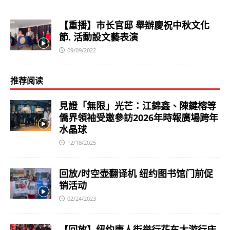
【重播】市长官邸 舉辦慶祝中秋文化
節. 活動設文藝表演
09/09/2022
推荐阅读
見證「無限」光芒：江錦鑫、陳鍵榕等
僑界領袖受邀參訪2026年時報廣場跨年
水晶球
12/18/2025
回放/时空壶翻译机 纽约图书馆门前促
销活动
02/24/2023
【回放】纽约唐人街举行花车大游行庆