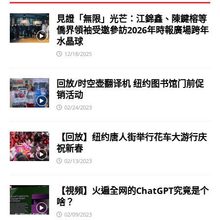
見證「無限」光芒：江錦鑫、陳鍵榕等
僑界領袖受邀參訪2026年時報廣場跨年
水晶球
12/18/2025
回放/时空壶翻译机 纽约图书馆门前促
销活动
02/24/2023
【回放】纽约唐人街举行花车大游行庆
祝新春
02/13/2023
【視頻】火遍全网的ChatGPT究竟是个
啥？
02/09/2023