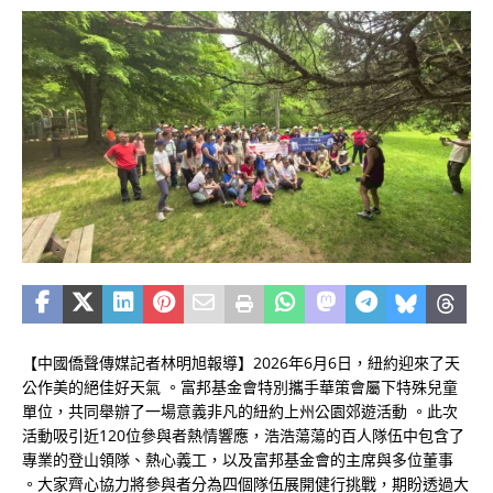
【中國僑聲傳媒記者林明旭報導】2026年6月6日，紐約迎來了天
公作美的絕佳好天氣
。富邦基金會特別攜手華策會屬下特殊兒童
單位，共同舉辦了一場意義非凡的紐約上州公園郊遊活動
。此次
活動吸引近120位參與者熱情響應，浩浩蕩蕩的百人隊伍中包含了
專業的登山領隊、熱心義工，以及富邦基金會的主席與多位董事
。大家齊心協力將參與者分為四個隊伍展開健行挑戰，期盼透過大