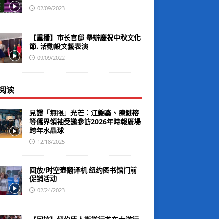
02/09/2023
【重播】市长官邸 舉辦慶祝中秋文化
節. 活動設文藝表演
09/09/2022
阅读
見證「無限」光芒：江錦鑫、陳鍵榕
等僑界領袖受邀參訪2026年時報廣場
跨年水晶球
12/18/2025
回放/时空壶翻译机 纽约图书馆门前
促销活动
02/24/2023