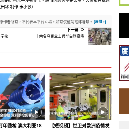
水果的价格几乎没有变化。超市内顾客不是太多，大家都在挑选
田冰 制作 乐小敏）
權歸原作者所有，不代表本平台立場。如有侵權請電郵聯繫。
下一篇
 学校
十余名乌克兰士兵举白旗投降
打印整枪 澳大利亚18
【短视频】世卫对欧洲疫情发