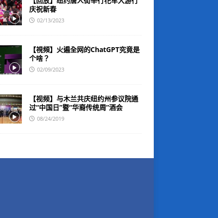
【回放】纽约唐人街举行花车大游行
庆祝新春
02/13/2023
【視頻】火遍全网的ChatGPT究竟是
个啥？
02/09/2023
【视频】与木兰共庆纽约州参议院通
过“中国日”暨“华裔传统周”酒会
08/24/2019