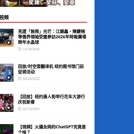
视频
見證「無限」光芒：江錦鑫、陳鍵榕
等僑界領袖受邀參訪2026年時報廣場
跨年水晶球
12/18/2025
回放/时空壶翻译机 纽约图书馆门前
促销活动
02/24/2023
【回放】纽约唐人街举行花车大游行
庆祝新春
02/13/2023
【視頻】火遍全网的ChatGPT究竟是
个啥？