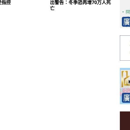
受指控
出警告：冬季恐再增70万人死
亡