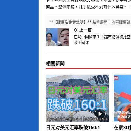
卜、各种肉类等食品以及香蕉、苹果、桔子等
商品。整体来说，几乎感受不到有什么异常。（
**【版權及免責聲明】** 點擊展開：內容版
上一篇
在乌中国留学生：超市物资被抢空
改上网课
相關新聞
日元对美元汇率跌破160:1
在家3D