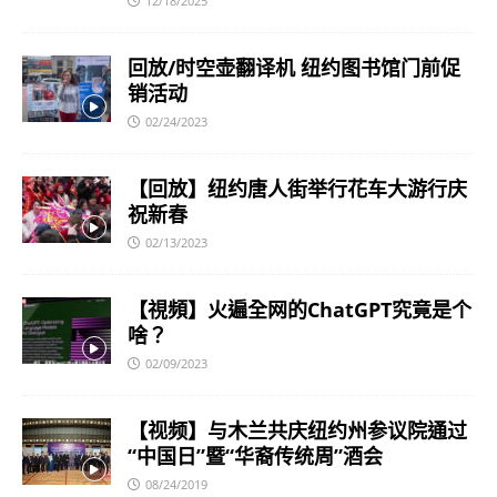
12/18/2025
回放/时空壶翻译机 纽约图书馆门前促
销活动
02/24/2023
【回放】纽约唐人街举行花车大游行庆
祝新春
02/13/2023
【視頻】火遍全网的ChatGPT究竟是个
啥？
02/09/2023
【视频】与木兰共庆纽约州参议院通过
“中国日”暨“华裔传统周”酒会
08/24/2019