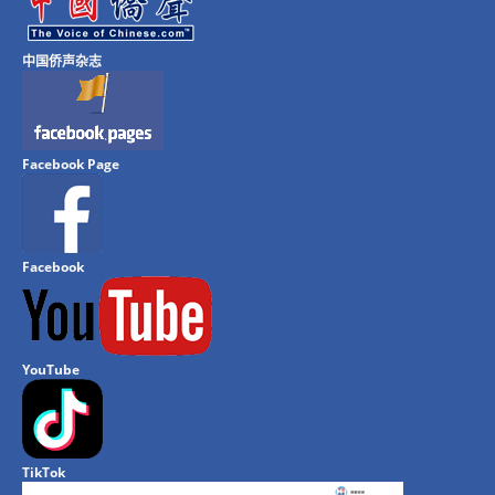
中国侨声杂志
Facebook Page
Facebook
YouTube
TikTok