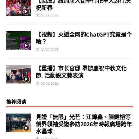
【回放】纽约唐人街举行花车大游行庆
祝新春
02/13/2023
【視頻】火遍全网的ChatGPT究竟是个
啥？
02/09/2023
【重播】市长官邸 舉辦慶祝中秋文化
節. 活動設文藝表演
09/09/2022
推荐阅读
見證「無限」光芒：江錦鑫、陳鍵榕等
僑界領袖受邀參訪2026年時報廣場跨年
水晶球