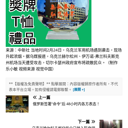
来源：中新社 当地时间2月24日，乌克兰军用机场遇到袭击，现场
升起浓烟。据乌媒报道，乌克兰赫尔松州、伊万诺-弗兰科夫斯克
州机场当天遭受攻击，切尔卡瑟州政府宣布将疏散民众。（制作
乐小敏 视频来源 视觉中国）
**【版權及免責聲明】** 點擊展開：內容版權歸原作者所有，不代
表本平台立場。如有侵權請電郵聯繫。
上一篇
俄罗斯签署“命令”后 48小时内各方表态！
下一篇