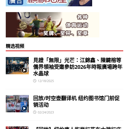
精选视频
見證「無限」光芒：江錦鑫、陳鍵榕等
僑界領袖受邀參訪2026年時報廣場跨年
水晶球
12/18/2025
回放/时空壶翻译机 纽约图书馆门前促
销活动
02/24/2023