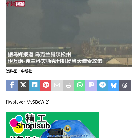
资料图：中新社
[jwplayer My5BeWI2]