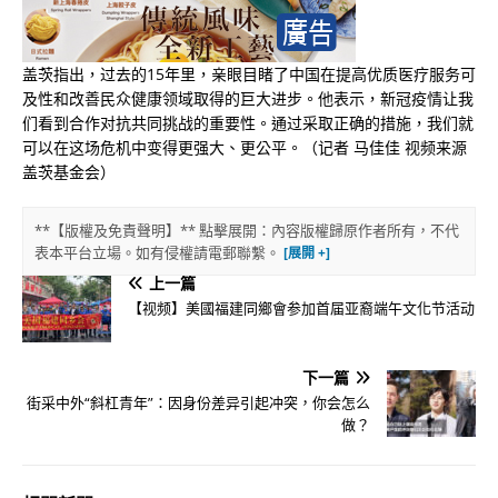
盖茨指出，过去的15年里，亲眼目睹了中国在提高优质医疗服务可
及性和改善民众健康领域取得的巨大进步。他表示，新冠疫情让我
们看到合作对抗共同挑战的重要性。通过采取正确的措施，我们就
可以在这场危机中变得更强大、更公平。（记者 马佳佳 视频来源
盖茨基金会）
**【版權及免責聲明】** 點擊展開：內容版權歸原作者所有，不代
表本平台立場。如有侵權請電郵聯繫。
上一篇
【视频】美國福建同鄉會参加首届亚裔端午文化节活动
下一篇
街采中外“斜杠青年”：因身份差异引起冲突，你会怎么
做？