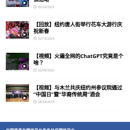
02/24/2023
【回放】纽约唐人街举行花车大游行庆
祝新春
02/13/2023
【視頻】火遍全网的ChatGPT究竟是个
啥？
02/09/2023
【视频】与木兰共庆纽约州参议院通过
“中国日”暨“华裔传统周”酒会
08/24/2019