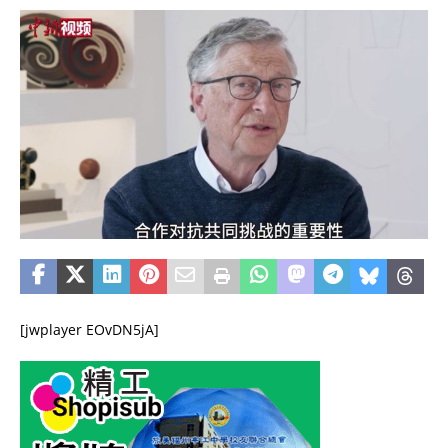
[jwplayer EOvDN5jA]