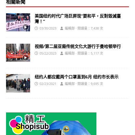
相關新聞
美国纽约时代广场巨屏现“要和平，反對毀滅臺
灣！”
03/30/2023
編輯部 · 閱讀量：7,438 次
视频/第二届亚裔传统文化大游行于曼哈顿举行
05/22/2023
編輯部 · 閱讀量：5,117 次
纽约人都应戴两个口罩直到6月 纽约市长表示
02/23/2021
編輯部 · 閱讀量：9,695 次