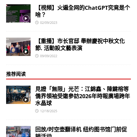
【視頻】火遍全网的ChatGPT究竟是个
啥？
02/09/2023
【重播】市长官邸 舉辦慶祝中秋文化
節. 活動設文藝表演
09/09/2022
推荐阅读
見證「無限」光芒：江錦鑫、陳鍵榕等
僑界領袖受邀參訪2026年時報廣場跨年
水晶球
12/18/2025
回放/时空壶翻译机 纽约图书馆门前促
销活动