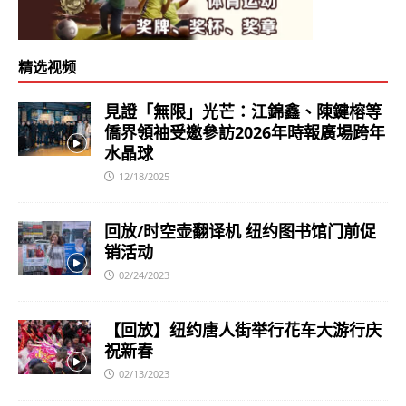
精选视频
見證「無限」光芒：江錦鑫、陳鍵榕等
僑界領袖受邀參訪2026年時報廣場跨年
水晶球
12/18/2025
回放/时空壶翻译机 纽约图书馆门前促
销活动
02/24/2023
【回放】纽约唐人街举行花车大游行庆
祝新春
02/13/2023