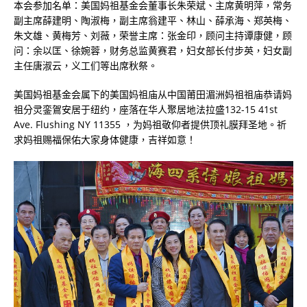
本会参加名单：美国妈祖基金会董事长朱荣斌、主席黄明萍，常务
副主席薛建明、陶淑梅，副主席翁建平、林山、薛承海、郑英梅、
朱文雄、黄梅芳、刘薇，荣誉主席：张金印，顾问主持谭康健，顾
问：余以匡、徐婉蓉，财务总监黄赛君，妇女部长付步英，妇女副
主任唐淑云，义工们等出席秋祭。
美国妈祖基金会属下的美国妈祖庙从中国莆田湄洲妈祖祖庙恭请妈
祖分灵銮鴐安居于纽约，座落在华人聚居地法拉盛132-15 41st
Ave. Flushing NY 11355 ，为妈祖敬仰者提供顶礼膜拜圣地。祈
求妈祖赐福保佑大家身体健康，吉祥如意！