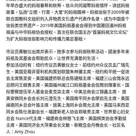
年举办盛大的妈祖春祭和秋祭，信众共同凝聚妈祖情怀，讲述妈祖
故事，弘扬“立德、行善、大爱”的妈祖精神。妈祖信俗于2009年被
联合国教科文组织列入非物质文化遗产代表作名录，成为中国首个
信俗类世界遗产，2019年美国妈祖基金会得到中国莆田湄州妈祖
祖庙与中华妈祖协会授权，首次在联合国主办“首届妈祖文化论坛”
为扩大妈祖信俗影响力和传播力奠定基础。
市议员黄敏仪出席并表示，她多次参与妈祖秋祭活动，感谢多年来
妈祖及其基金会帮助民众，让世界充满爱的生活。
参加活动的有：纽约市议员黄敏仪女士、前纽约州众议员孟广瑞先
生、美国亚裔非营利机构策划联盟朱林骥主席、纽约和平统一促进
会主席焦圣安、美国福建侨联总会陈键榕主席、福建三山会馆永远
总顾问王纲勇主席、美国福州闽江口妈祖基金会倪周剑理事长、国
际警察退伍军人基金会麦克梁主席、中美总商会江锦鑫主席、 旅
美安微同乡会会长刘元澄先生、美国南平同乡会廖启先主席、美国
闽南同乡总会叶笛主席、旅美上海同乡会周允主席、美国马来西亚
同乡会陈仕发副会长。福建新老人协会郑敬贵主席、世界爱心妇女
总会 Nance代主席、福建商会林慈飞主席、美国棋类协会李勤锬
主席、美国同济会大萍果会长文敏、新概念会丹樵会长、社区名
人：Amy Zhou