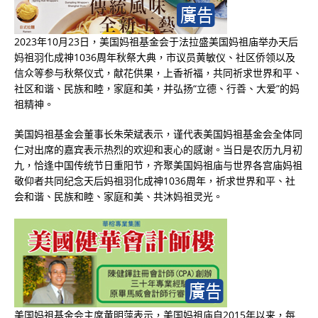
2023年10月23日，美国妈祖基金会于法拉盛美国妈祖庙举办天后
妈祖羽化成神1036周年秋祭大典，市议员黄敏仪、社区侨领以及
信众等参与秋祭仪式，献花供果，上香祈福，共同祈求世界和平、
社区和谐、民族和睦，家庭和美，并弘扬“立德、行善、大爱”的妈
祖精神。
美国妈祖基金会董事长朱荣斌表示，谨代表美国妈祖基金会全体同
仁对出席的嘉宾表示热烈的欢迎和衷心的感谢。当日是农历九月初
九，恰逢中国传统节日重阳节，齐聚美国妈祖庙与世界各宫庙妈祖
敬仰者共同纪念天后妈祖羽化成神1036周年，祈求世界和平、社
会和谐、民族和睦、家庭和美、共沐妈祖灵光。
美国妈祖基金会主席黄明萍表示，美国妈祖庙自2015年以来，每