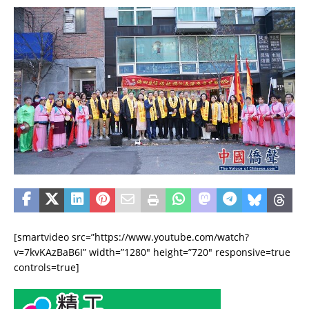
[smartvideo src=”https://www.youtube.com/watch?
v=7kvKAzBaB6I” width=”1280″ height=”720″ responsive=true
controls=true]