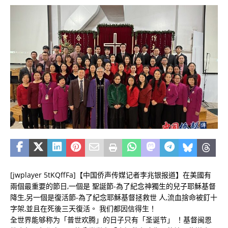
[jwplayer 5tKQffFa]【中国侨声传媒记者李兆银报道】在美國有
兩個最重要的節日,一個是 聖誕節-為了紀念神獨生的兒子耶穌基督
降生,另一個是復活節-為了紀念耶穌基督拯救世 人,流血捨命被釘十
字架,並且在死後三天復活。 我们都因信得生！
全世界能够称为「普世欢腾」的日子只有「圣诞节」 ！基督闽恩