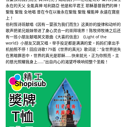
永在的天父 全能真神 哈利路亞 他是和平君王 耶穌基督我們的神！
聖哉 聖哉 全地唱 昔在今在以後永在聖哉 聖哉 權能神 永遠在寶座
上！
伯利恆诗班献唱《因有－婴孩为我们而生》这美妙的旋律和动听的
歌声把弟兄姐妹带进了身心灵合一的崇拜境界！陈牧师牧祷之后还
有一班小朋友献唱英文歌曲《大喜的信息》《Light of the
world》小朋友又跳又唱，举手投足都是满满的爱，妈妈们拿出手
机拍照不停！回应诗歌179首《世界的真光》歌词说：“全世界迷失
在黑暗罪恶中，世界的真光是耶稣……快来就光，正为你照亮，主
的慈光照耀我身上……”出自内心的渴望呼唤响彻整个圣殿！