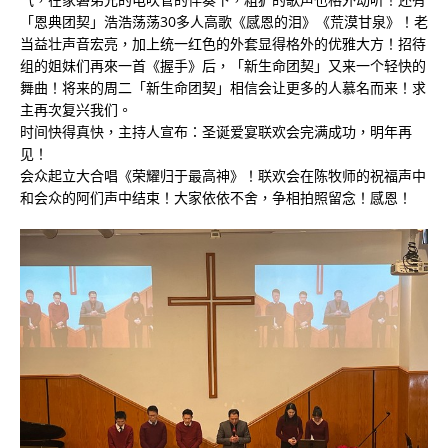
「恩典团契」浩浩荡荡30多人高歌《感恩的泪》《荒漠甘泉》！老
当益壮声音宏亮，加上统一红色的外套显得格外的优雅大方！招待
组的姐妹们再來一首《握手》后，「新生命团契」又来一个轻快的
舞曲！将来的周二「新生命团契」相信会让更多的人慕名而来！求
主再次复兴我们。
时间快得真快，主持人宣布：圣诞爱宴联欢会完满成功，明年再
见！
会众起立大合唱《荣耀归于最高神》！联欢会在陈牧师的祝福声中
和会众的阿们声中结束！大家依依不舍，争相拍照留念！感恩！