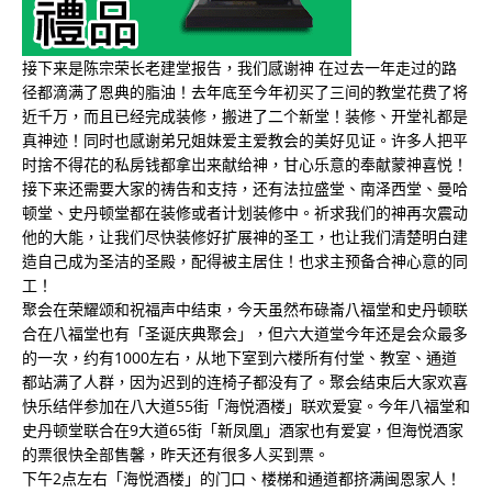
接下来是陈宗荣长老建堂报告，我们感谢神 在过去一年走过的路
径都滴满了恩典的脂油！去年底至今年初买了三间的教堂花费了将
近千万，而且已经完成装修，搬进了二个新堂！装修、开堂礼都是
真神迹！同时也感谢弟兄姐妹爱主爱教会的美好见证。许多人把平
时捨不得花的私房钱都拿岀来献给神，甘心乐意的奉献蒙神喜悦！
接下来还需要大家的祷告和支持，还有法拉盛堂、南泽西堂、曼哈
顿堂、史丹顿堂都在装修或者计划装修中。祈求我们的神再次震动
他的大能，让我们尽快装修好扩展神的圣工，也让我们清楚明白建
造自己成为圣洁的圣殿，配得被主居住！也求主预备合神心意的同
工！
聚会在荣耀颂和祝福声中结束，今天虽然布碌崙八福堂和史丹顿联
合在八福堂也有「圣诞庆典聚会」，但六大道堂今年还是会众最多
的一次，约有1000左右，从地下室到六楼所有付堂、教室、通道
都站满了人群，因为迟到的连椅子都没有了。聚会结束后大家欢喜
快乐结伴参加在八大道55街「海悦酒楼」联欢爱宴。今年八福堂和
史丹顿堂联合在9大道65街「新凤凰」酒家也有爱宴，但海悦酒家
的票很快全部售馨，昨天还有很多人买到票。
下午2点左右「海悦酒楼」的门口、楼梯和通道都挤满闽恩家人！