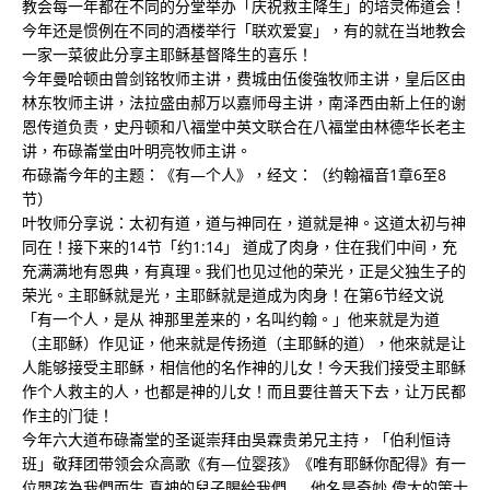
教会每一年都在不同的分堂举办「庆祝救主降生」的培灵佈道会！
今年还是惯例在不同的酒楼举行「联欢爱宴」，有的就在当地教会
一家一菜彼此分享主耶稣基督降生的喜乐！
今年曼哈顿由曾剑铭牧师主讲，费城由伍俊強牧师主讲，皇后区由
林东牧师主讲，法拉盛由郝万以嘉师母主讲，南泽西由新上任的谢
恩传道负责，史丹顿和八福堂中英文联合在八福堂由林德华长老主
讲，布碌崙堂由叶明亮牧师主讲。
布碌崙今年的主题：《有—个人》，经文：（约翰福音1章6至8
节）
叶牧师分享说：太初有道，道与神同在，道就是神。这道太初与神
同在！接下来的14节「约1:14」 道成了肉身，住在我们中间，充
充满满地有恩典，有真理。我们也见过他的荣光，正是父独生子的
荣光。主耶稣就是光，主耶稣就是道成为肉身！在第6节经文说
「有一个人，是从 神那里差来的，名叫约翰。」他来就是为道
（主耶稣）作见证，他来就是传扬道（主耶稣的道），他來就是让
人能够接受主耶稣，相信他的名作神的儿女！今天我们接受主耶稣
作个人救主的人，也都是神的儿女！而且要往普天下去，让万民都
作主的门徒！
今年六大道布碌崙堂的圣诞崇拜由吳霖贵弟兄主持，「伯利恒诗
班」敬拜团带领会众高歌《有—位婴孩》《唯有耶稣你配得》有一
位嬰孩為我們而生 真神的兒子賜給我們……他名是奇妙 偉大的策士