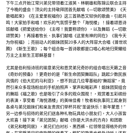
下午三点开始江常兴弟兄带领着江淑英、林朝雄和陈锦云联合主持
了今晚的盛会！顶尖的主持敬拜团首先献唱《—切歌颂赞美》《天
歌唱起來》《在主爱里祝福你》这三首熟悉又轻快的歌曲，引起共
鸣！大家拍手和唱！欢乐的气氛惯乎整个「海悦楼」！接着颂恩诗
班献唱《把爱送给你》《主呀！我要称颂你》，以及舞蹈《—切歌
颂赞美》！再接着牧长、执事们献唱《这里有神的同在》《我今天
为你祝福》；亮丽动人的姐妹团契20多人的大阵容大合唱《普世欢
腾》《新生王歌》；每个组合每一首诗歌都是口唱心和地归荣耀给
万主之主新生王耶稣基督！
尤其是伯利恒诗班的瑜意弟兄和恩灵弟兄奇妙的组合唱岀天籁之音
《奇妙的预备》！更奇妙的是「新生命团契舞蹈队」跳起少数民族
风情的《伯大尼的马利亚》，想不到这几位零基础的“舞蹈家”，竟
然引来众多现场粉丝的手机拍照声、掌声和喝彩声！姐妹团契组合
的舞蹈《福之歌》也是吸引了众多的观众围观！，观赏着五彩缤纷
的表演，享受着「海悦酒楼」的美味佳肴！牧者和执事同工起身到
各桌与弟兄姐妹们和亲友贵宾们举杯共祝“圣诞快乐！新年蒙恩！”
另一边参与招待的弟兄们送各种礼物玩具给小朋友们，大人小孩皆
大欢喜！接下来「弟兄团契」献唱《你是大洪水的方舟》和团歌
《弟兄和睦同居》，弟兄们白衬衫、黑西裤、红领带显得格外的帅
气，在家磐弟兄的电吹管的伴奏下，粗犷的歌声也格外动听！还有