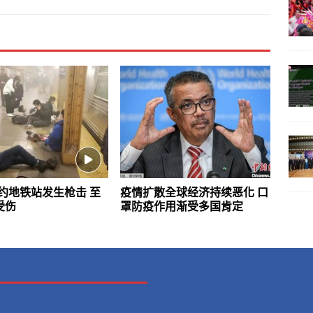
约地铁站发生枪击 至
疫情扩散全球经济持续恶化 口
受伤
罩防疫作用渐受多国肯定