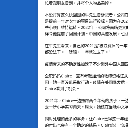
忙着跟朋友告别，并将个人物品卖掉。
本没打算这么快回国的牛先生告诉记者，公司
是提前一年对次年的项目进行投标。因为在202
些小项目维持运转。2022年，公司将面临更
样令他提前了回国计划。中国的高速发展，也
在牛先生看来，自己的2021是“被浪费掉的一
都没法干。一眨眼，一年就过去了。”
疫情带来的不确定性加速了不少海外中国人回
全职妈妈Claire一直有考取加州的教师资格
因，她一直没能采取行动。疫情在美国暴发后
Claire看到了机会。
2021年，Claire一边照顾两个年幼的孩
去一所小学实习两天。周末，她还在当地中文
同时处理如此多的事务，让Claire觉得这一
的付出也会有一个确定的结果。Claire说：