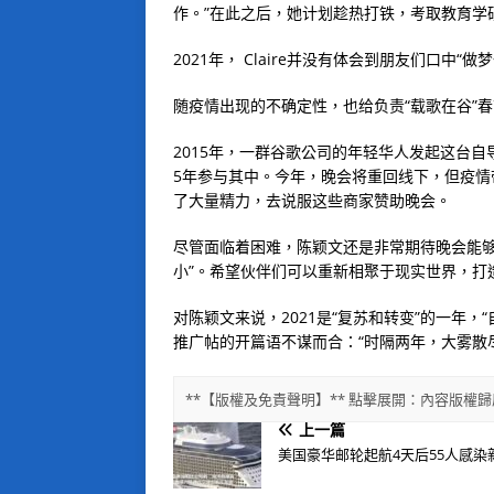
作。”在此之后，她计划趁热打铁，考取教育学
2021年， Claire并没有体会到朋友们口中
随疫情出现的不确定性，也给负责“载歌在谷”
2015年，一群谷歌公司的年轻华人发起这台自
5年参与其中。今年，晚会将重回线下，但疫
了大量精力，去说服这些商家赞助晚会。
尽管面临着困难，陈颖文还是非常期待晚会能够
小”。希望伙伴们可以重新相聚于现实世界，打
对陈颖文来说，2021是“复苏和转变”的一年
推广帖的开篇语不谋而合：“时隔两年，大雾散
**【版權及免責聲明】** 點擊展開：內容版
上一篇
美国豪华邮轮起航4天后55人感染