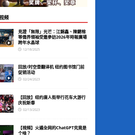
视频
見證「無限」光芒：江錦鑫、陳鍵榕
等僑界領袖受邀參訪2026年時報廣場
跨年水晶球
12/18/2025
回放/时空壶翻译机 纽约图书馆门前
促销活动
02/24/2023
【回放】纽约唐人街举行花车大游行
庆祝新春
02/13/2023
【視頻】火遍全网的ChatGPT究竟是
个啥？