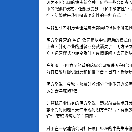
因为不断出现的病毒新变种，硅谷一些公司多次推
中的“暂时”状态，让她感受到一种“不确定性”
性，结婚就是我们追求确定性的一种方式。”
硅谷创业者明方全也是每天都面临很多不确定
明方全经营的“盐语”公司是以中央厨房的模式
上班，针对企业的送餐业务就消失了。明方全
吃，运营模式也转变及时，疫情期间，公司得
今年8月，明方全经营的这家公司搬进面积4倍
为其它餐厅提供厨房和销售平台。目前，新厨房
明方全说，今秋，随着硅谷部分企业重开办公室
达到去年底的3倍。
计算机行业出身的明方全说，跟以前做技术开
想不到的问题。天性乐观的明方全坦言，有很多
好”，要积极解决所有问题。
对于在一家建筑公司担任项目经理的牛先生来说