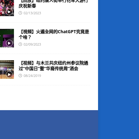
【回放】纽约唐人街举行花车大游行
庆祝新春
02/13/2023
【視頻】火遍全网的ChatGPT究竟是
个啥？
02/09/2023
【视频】与木兰共庆纽约州参议院通
过“中国日”暨“华裔传统周”酒会
08/24/2019