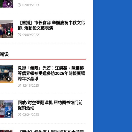
02/09/2023
【重播】市长官邸 舉辦慶祝中秋文化
節. 活動設文藝表演
09/09/2022
阅读
見證「無限」光芒：江錦鑫、陳鍵榕
等僑界領袖受邀參訪2026年時報廣場
跨年水晶球
12/18/2025
回放/时空壶翻译机 纽约图书馆门前
促销活动
02/24/2023