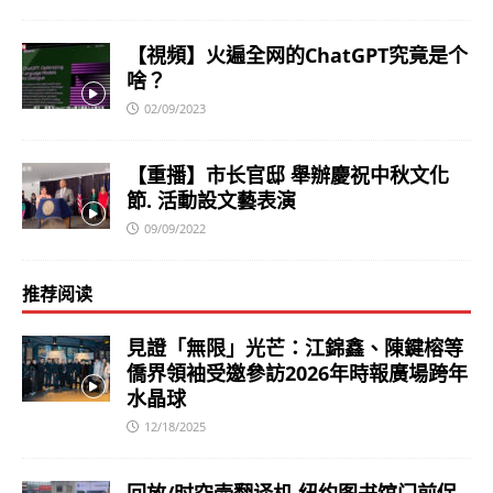
【視頻】火遍全网的ChatGPT究竟是个
啥？
02/09/2023
【重播】市长官邸 舉辦慶祝中秋文化
節. 活動設文藝表演
09/09/2022
推荐阅读
見證「無限」光芒：江錦鑫、陳鍵榕等
僑界領袖受邀參訪2026年時報廣場跨年
水晶球
12/18/2025