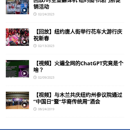
回放/时空壶翻译机 纽约图书馆门前促
销活动
02/24/2023
【回放】纽约唐人街举行花车大游行庆
祝新春
02/13/2023
【視頻】火遍全网的ChatGPT究竟是个
啥？
02/09/2023
【视频】与木兰共庆纽约州参议院通过
“中国日”暨“华裔传统周”酒会
08/24/2019