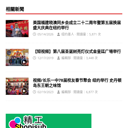
相關新聞
美国福建晓澳同乡会成立二十二周年暨第五届换届
盛大庆典在纽约举行
05/14/2026
纽约墨人 · 閱讀量：5,871 次
【短视频】第八届圣诞树亮灯仪式金皇廷广埸举行
12/17/2019
編輯部 · 閱讀量：3,448 次
视频/长乐一中78届校友春节聚会 纽约举行 史丹顿
岛东王朝之味馆
02/19/2023
編輯部 · 閱讀量：6,877 次