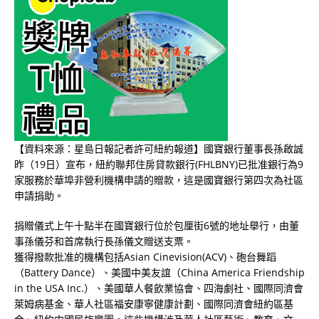
【資料來源：星島日報記者許可紐約報道】國寶銀行董事長孫啟誠
昨（19日）宣布，紐約聯邦住房貸款銀行(FHLBNY)已批准銀行為9
家服務於華埠非營利機構申請的贈款，這是國寶銀行第四次為社區
申請捐助。
捐贈儀式上午十點半在國寶銀行位於包厘街6號的地址舉行，由董
事孫儀芬和首席執行長孫儀文贈送支票。
獲得撥款批准的機構包括Asian Cinevision(ACV)、砲台舞蹈
（Battery Dance）、美國中美友誼（China America Friendship
in the USA Inc.）、美國華人餐飲業協會、四海劇社、國際同濟會
萊姆病基金、華人社區福安康寧健康計劃、國際同濟會紐約區基