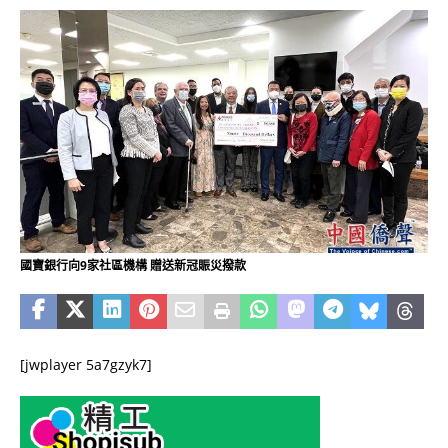
國寶銀行向9家社區機構 贈送新冠賑災撥款
[jwplayer 5a7gzyk7]