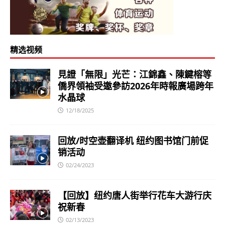
精选视频
見證「無限」光芒：江錦鑫、陳鍵榕等
僑界領袖受邀參訪2026年時報廣場跨年
水晶球
12/18/2025
回放/时空壶翻译机 纽约图书馆门前促
销活动
02/24/2023
【回放】纽约唐人街举行花车大游行庆
祝新春
02/13/2023