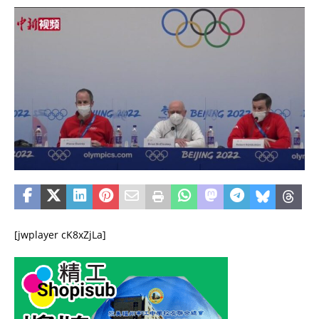
[jwplayer cK8xZjLa]