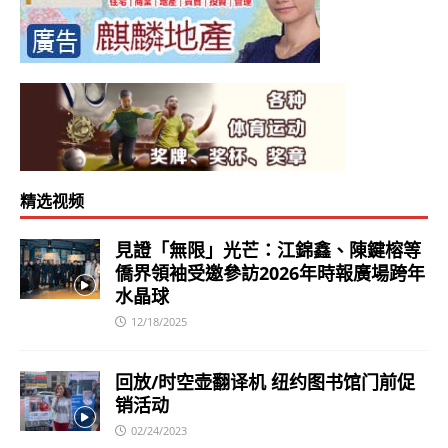
精选视频
見證「無限」光芒：江錦鑫、陳鍵榕等
僑界領袖受邀參訪2026年時報廣場跨年
水晶球
12/18/2025
回放/时空壶翻译机 纽约图书馆门前促
销活动
02/24/2023