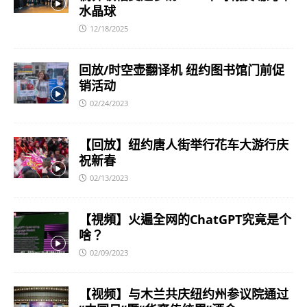
水晶球
12/18/2025
回放/时空壶翻译机 纽约图书馆门前促
销活动
02/24/2023
【回放】纽约唐人街举行花车大游行庆
祝新春
02/13/2023
【視頻】火遍全网的ChatGPT究竟是个
啥？
02/09/2023
【视频】与木兰共庆纽约州参议院通过