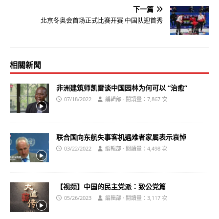
下一篇
北京冬奥会首场正式比赛开赛 中国队迎首秀
相關新聞
非洲建筑师凯雷谈中国园林为何可以 “治愈”
07/18/2022
編輯部 · 閱讀量：7,867 次
联合国向东航失事客机遇难者家属表示哀悼
03/22/2022
編輯部 · 閱讀量：4,498 次
【视频】中国的民主党派：致公党篇
05/26/2023
編輯部 · 閱讀量：3,117 次