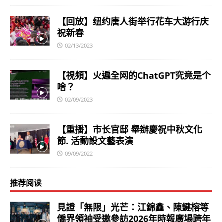
【回放】纽约唐人街举行花车大游行庆
祝新春
02/13/2023
【視頻】火遍全网的ChatGPT究竟是个
啥？
02/09/2023
【重播】市长官邸 舉辦慶祝中秋文化
節. 活動設文藝表演
09/09/2022
推荐阅读
見證「無限」光芒：江錦鑫、陳鍵榕等
僑界領袖受邀參訪2026年時報廣場跨年