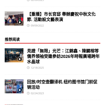
【重播】市长官邸 舉辦慶祝中秋文化
節. 活動設文藝表演
09/09/2022
推荐阅读
見證「無限」光芒：江錦鑫、陳鍵榕等
僑界領袖受邀參訪2026年時報廣場跨年
水晶球
12/18/2025
回放/时空壶翻译机 纽约图书馆门前促
销活动
02/24/2023