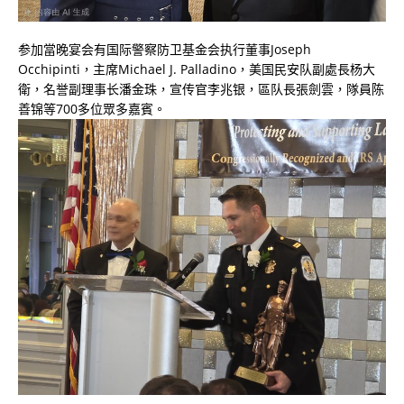
参加當晚宴会有国际警察防卫基金会执行董事Joseph
Occhipinti，主席Michael J. Palladino，美国民安队副處長杨大
衛，名誉副理事长潘金珠，宣传官李兆银，區队長張劍雲，隊員陈
善锦等700多位眾多嘉賓。