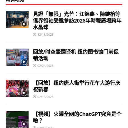
精选视频
見證「無限」光芒：江錦鑫、陳鍵榕等
僑界領袖受邀參訪2026年時報廣場跨年
水晶球
12/18/2025
回放/时空壶翻译机 纽约图书馆门前促
销活动
02/24/2023
【回放】纽约唐人街举行花车大游行庆
祝新春
02/13/2023
【視頻】火遍全网的ChatGPT究竟是个
啥？
02/09/2023