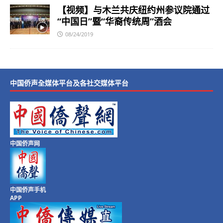
【视频】与木兰共庆纽约州参议院通过
“中国日”暨“华裔传统周”酒会
08/24/2019
中国侨声全媒体平台及各社交媒体平台
中国侨声网
中国侨声手机
APP