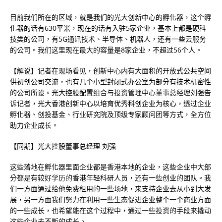
目前我们所在的区域，就是我们的光大创新中心的孵化器，这个孵
化器的话有630平米，现在的话有入驻5家企业，基本上都是硬科
技类的公司，有5G通讯技术、半导体、机器人，还有一些云服务
的公司。我们这里现在最大的容量是8家企业，不超过56个人。
【解说】记者在现场看见，创新中心内有大面积的开放式公共空间
供初创公司交流，也有几个小型封闭式办公室为部分有技术机密性
的公司所设。光大控股配置组合与投资管理中心董事总经理刘强告
诉记者，光大香港创新中心以培育优秀科创企业为核心，透过企业
孵化器、创投基金、行业研究院及顶级专家顾问团等方式，全方位
助力企业成长。
【同期】光大控股董事总经理 刘强
这些落地在孵化器里面企业都是香港本地的企业，这些企业中大部
分都是有较好学历的香港年轻科研人员，还有一些创业的团队。我
们一方面通过给他免费租用的一些场地，来支持企业去从小到大发
展，另一方面我们努力在利用一些生态促进企业整个一个商业方面
的一些成长，也希望能在这个过程中，通过一些投资的手段来撬动
这些企业去不断的成长。