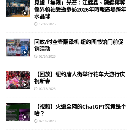
見證「無限」光芒：江錦鑫、陳鍵榕等
僑界領袖受邀參訪2026年時報廣場跨年
水晶球
12/18/2025
回放/时空壶翻译机 纽约图书馆门前促
销活动
02/24/2023
【回放】纽约唐人街举行花车大游行庆
祝新春
02/13/2023
【視頻】火遍全网的ChatGPT究竟是个
啥？
02/09/2023