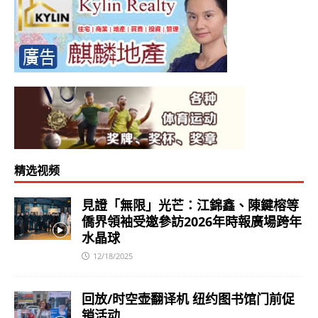
精选视频
見證「無限」光芒：江錦鑫、陳鍵榕等
僑界領袖受邀參訪2026年時報廣場跨年
水晶球
12/18/2025
回放/时空壶翻译机 纽约图书馆门前促
销活动