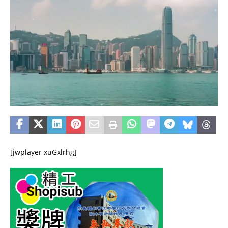
[jwplayer xuGxlrhg]