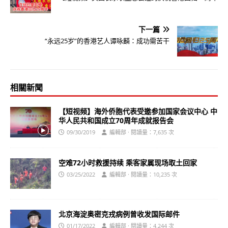
下一篇
“永远25岁”的香港艺人谭咏麟：成功需苦干
相關新聞
【短视频】海外侨胞代表受邀参加国家会议中心 中
华人民共和国成立70周年成就报告会
09/30/2019
編輯部 · 閱讀量：7,635 次
空难72小时救援持续 乘客家属现场取土回家
03/25/2022
編輯部 · 閱讀量：10,235 次
北京海淀奥密克戎病例曾收发国际邮件
01/17/2022
編輯部 · 閱讀量：4,244 次