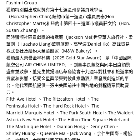
Fushimi Group .
獲頒特別傑出成就獎有第十七選區州參議員陳學理
（Hon.Stephen Chan),紐約市第一選區市議員馬泰(Hon.
Christopher Marte)和紐約市第四十三選區市議員莊文怡（Hon.
Susan Zhuang）。
同時獲頒社區貢獻獎的梅斌庭（Jackson Mei)世界華人旅行社、梁
華釗（Huazhao Liang)華興旅遊、高學波(Daniel Ko）高峰貿易
株式會社及紐約大榮華餅家（M&W Bakery）。
獲頒最大榮譽金星杯奘（2025 Gold Star Award） 是「中國國際
航空公司 AIR CHINA LIMITED」。副董事長董悠與同事出席頒獎
盛會並致辭，董先生贊揚酒店華裔協會十九週年對社會和旅遊業的
貢獻和影響，接受金星獎榮譽對彼此推動酒店業發展創造新的平
台。他代表國航提供一張由美國前往中國各地的雙程機票贊助慶
典。
Fifth Ave Hotel 、 The Ritzcalton Hotel 、The
Peninsula Hotel、The Hard Rock Hotel、 The
Marriott Marquis Hotel 、The Park South Hotel、The Waldort
Astoria New York Hotel、The Hilton Time Square Hotel and
The Martinique Hotel 、Diamon Hong、Denny Chen、
Shirley Huang、Queenie Ma、Jack Wong ，余仁生國際、楊協