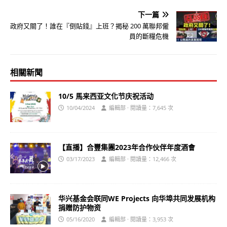
下一篇
政府又關了！誰在『倒貼錢』上班？揭秘 200 萬聯邦僱
員的斷糧危機
相關新聞
10/5 馬来西亚文化节庆祝活动
10/04/2024
編輯部 · 閱讀量：7,645 次
【直播】合豐集團2023年合作伙伴年度酒會
03/17/2023
編輯部 · 閱讀量：12,466 次
华兴基金会联同WE Projects 向华埠共同发展机构
捐赠防护物资
05/16/2020
編輯部 · 閱讀量：3,953 次