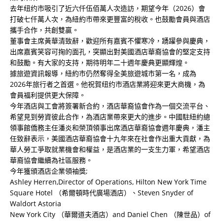
去年纽约市吸引了近六仟伍佰萬人次造訪，期望今年（2026）會
打破七仟萬人次，為紐約市帶來更豐富的稅收。也鼓勵會員與酒店
攜手合作，共創雙贏。
董事會主席黃華清致辭，歡迎所有嘉賓不懼寒冷，踴躍參與慶典，
出席嘉賓笑容可掬的面孔，突顯出對美國酒店華裔協會的堅定支持
和鼓勵。有大家的支持，期待明年二十週年慶典更顯輝煌。
據旅遊資訊報導，紐約市仍然奪得全美旅遊城市第一名，成為
2026年旅行者之首選。他祝賀纽约市酒店業將迎來更大商機，為
會員福利提供更大保障。
今年酒店與工會將簽署新合約，酒店華裔協會作為一個交流平台、
希望見到勞資彼此合作，為酒店業帶來更大的進步。中國駐紐約總
領事館僑務主任潘炎和榮頂領事出席酒店華裔協會週年慶典，潘主
任致辭表示，美國酒店華裔協會十九年來在社會作出重大貢獻，為
華人勞工爭取就業機會和權益，是酒店業的一支生力軍，希望酒店
華裔協會繼續為社區服務。
今年獲頒酒店企業領袖獎;
Ashley Herren,Director of Operations, Hilton New York Time
Square Hotel （希爾頓時代廣場酒店）、Steven Snyder of
Waldort Astoria
New York City （華爾道夫酒店）and Daniel Chen （陳世品）of