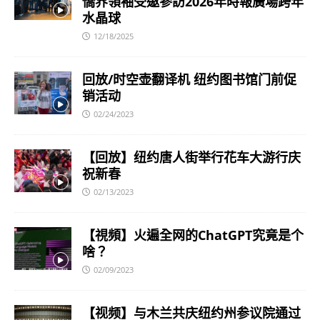
僑界領袖受邀參訪2026年時報廣場跨年
水晶球
12/18/2025
回放/时空壶翻译机 纽约图书馆门前促
销活动
02/24/2023
【回放】纽约唐人街举行花车大游行庆
祝新春
02/13/2023
【視頻】火遍全网的ChatGPT究竟是个
啥？
02/09/2023
【视频】与木兰共庆纽约州参议院通过