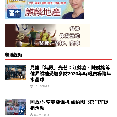
精选视频
見證「無限」光芒：江錦鑫、陳鍵榕等
僑界領袖受邀參訪2026年時報廣場跨年
水晶球
12/18/2025
回放/时空壶翻译机 纽约图书馆门前促
销活动
02/24/2023