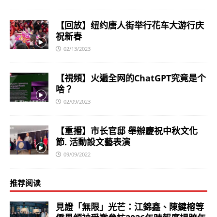
【回放】纽约唐人街举行花车大游行庆
祝新春
02/13/2023
【視頻】火遍全网的ChatGPT究竟是个
啥？
02/09/2023
【重播】市长官邸 舉辦慶祝中秋文化
節. 活動設文藝表演
09/09/2022
推荐阅读
見證「無限」光芒：江錦鑫、陳鍵榕等