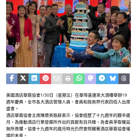
美國酒店華裔協會1/30日（星期五）在華埠喜運來大酒樓舉辦19
週年慶典，全市各大酒店管理人員、會員和政商界代表四佰人出席
盛會。
酒店華裔協會主席陳樂英致辭表示，協會經歷了十九週年的艱辛歲
月，為推動酒店行業發展所作出的貢獻有目共睹，為會員爭取權益
無所畏懼，協會十九週年的歲月時光仍然會照耀著酒店華裔協會璀
燦的末來。