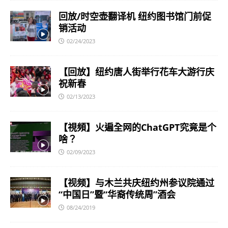
回放/时空壶翻译机 纽约图书馆门前促
销活动
02/24/2023
【回放】纽约唐人街举行花车大游行庆
祝新春
02/13/2023
【視頻】火遍全网的ChatGPT究竟是个
啥？
02/09/2023
【视频】与木兰共庆纽约州参议院通过
“中国日”暨“华裔传统周”酒会
08/24/2019