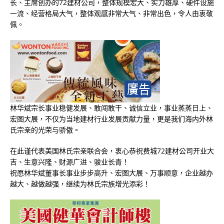
长、主席创办的72建材公司，整体规模宏大、实力雄厚、硬件设施
一流、经营格局大气，整体观感非常大气、非常出色，令人由衷敬
佩。
林华斌宗长事业稳健发展、敢闯敢干、诚信立业，事业蒸蒸日上、
宏图大展，不仅为当地建材行业发展贡献力量，更是我们海内外林
氏宗亲的光荣与骄傲。
在此谨代表美国林氏宗亲联合会，衷心恭祝费城72建材公司开业大
吉、生意兴隆、财源广进、骏业长青！
祝愿林华斌董事长事业步步高升、宏图大展、万事顺意，企业越办
越大、越做越强，继续为林氏宗族增光添彩！