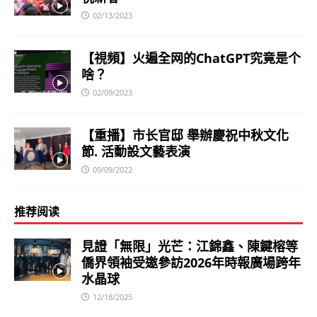
02/13/2023
【視頻】火遍全网的ChatGPT究竟是个
啥？
02/09/2023
【重播】市长官邸 舉辦慶祝中秋文化
節. 活動設文藝表演
09/09/2022
推荐阅读
見證「無限」光芒：江錦鑫、陳鍵榕等
僑界領袖受邀參訪2026年時報廣場跨年
水晶球
12/18/2025