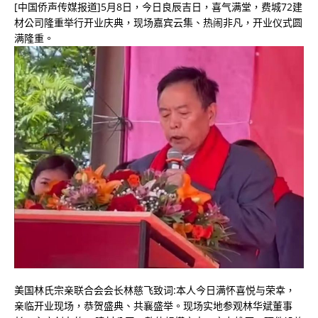
[中国侨声传媒报道]5月8日，今日良辰吉日，喜气满堂，费城72建
材公司隆重举行开业庆典，现场嘉宾云集、热闹非凡，开业仪式圆
满隆重。
美国林氏宗亲联合会会长林慈飞致词:本人今日满怀喜悦与荣幸，
亲临开业现场，恭贺盛典、共襄盛举。现场实地参观林华斌董事