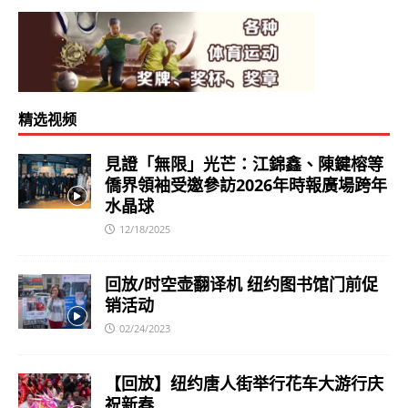
精选视频
見證「無限」光芒：江錦鑫、陳鍵榕等
僑界領袖受邀參訪2026年時報廣場跨年
水晶球
12/18/2025
回放/时空壶翻译机 纽约图书馆门前促
销活动
02/24/2023
【回放】纽约唐人街举行花车大游行庆
祝新春