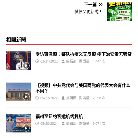
下一篇
微信又更新啦！
相關新聞
专访萧泽颐：警队抗疫义无反顾 疫下治安责无旁贷
03/21/2022
編輯部 · 閱讀量：4,447 次
【视频】中共党代会与美国两党的代表大会有什么
不同？
09/22/2022
編輯部 · 閱讀量：2,398 次
福州至纽约客运航线复航
05/20/2024
編輯部 · 閱讀量：9,071 次