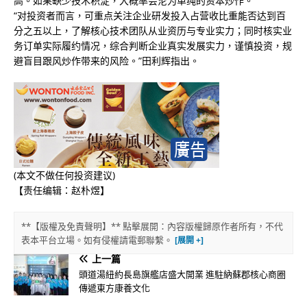
高。如果缺少技术积淀，大概率会沦为单纯的资本炒作。
“对投资者而言，可重点关注企业研发投入占营收比重能否达到百
分之五以上，了解核心技术团队从业资历与专业实力；同时核实业
务订单实际履约情况，综合判断企业真实发展实力，谨慎投资，规
避盲目跟风炒作带来的风险。”田利辉指出。
(本文不做任何投资建议)
【责任编辑：赵朴煜】
**【版權及免責聲明】** 點擊展開：內容版權歸原作者所有，不代
表本平台立場。如有侵權請電郵聯繫。
上一篇
頭道湯紐約長島旗艦店盛大開業 進駐納蘇郡核心商圈
傳遞東方康養文化