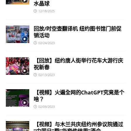
水晶球
12/18/2025
回放/时空壶翻译机 纽约图书馆门前促
销活动
02/24/2023
【回放】纽约唐人街举行花车大游行庆
祝新春
02/13/2023
【視頻】火遍全网的ChatGPT究竟是个
啥？
02/09/2023
【视频】与木兰共庆纽约州参议院通过
“中国日”暨“华裔传统周”酒会