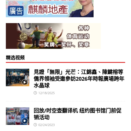
精选视频
見證「無限」光芒：江錦鑫、陳鍵榕等
僑界領袖受邀參訪2026年時報廣場跨年
水晶球
12/18/2025
回放/时空壶翻译机 纽约图书馆门前促
销活动
02/24/2023