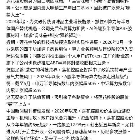
莲花控股前身为周口地区味精厂，主营味精、鸡精、复合调味料
等。公司曾是国内最大味精生产与出口基地，因此被广泛誉为“味
精大王”。
2023年起，为突破传统调味品主业增长瓶颈、抓住AI算力与半导
体国产替代机遇，公司先后布局算力租赁、AI终端及半导体ABF胶
膜材料，谋求“调味品+科技”双轮驱动。
近期，莲花控股的科技板块接连取得实质性进展。2026年3月，企
业采购的四千块加速卡悉数到位，算力业务顺利从建设阶段迈入实
际运营周期；同期公司推出面向个人用户的Token 工厂创新业态，
旗下子公司也稳步推进ABF半导体封装胶膜相关业务。
凭借足够“激进”的科技跨界，莲花控股正好踩中了政策扶持与产业
景气共振风口。2026年以来，A股半导体与算力板块走出超级行
情，截至5月，申万半导体指数年内涨幅超50%、中证算力指数年
内累计涨幅超55%。
这无疑抬升了估值预期，吸引来了各路资金，将莲花控股的股价
“买”了上去。
中国新闻周刊梳理发现，2026年以来，莲花控股股价主要由游资
主导、机构助攻、散户跟风合力推升。资金加持下，莲花控股股价
从今年年初约6元起步，一路飙至12.93元，创出近五年新高。尤其
进入4月开启主升浪，公司股价单月暴涨超60%，历经多次涨停。
这样的股价“狂欢”，带来了一定的估值泡沫。