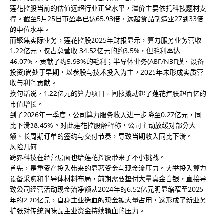
莲花控股当前的估值远超行业正常水平，溢价主要依托科技题材支
撑。截至5月25日市盈率已达65.93倍，远超食品制造业27到33倍
的中位水平。
而聚焦实际业务，莲花控股2025年财报显示，算力服务业务营收
1.22亿元，仅占总营收 34.52亿元的约3.5%，但毛利率达
46.07%，贡献了约5.93%的毛利；半导体业务(ABF/NBF膜、设备
投资)尚处于早期，以参股与技术投入为主，2025年未形成实质营
收与利润贡献。
换句话说，1.22亿元的算力项目，间接撬动起了莲花控股超百亿的
市值增长。
到了2026年一季度，公司算力服务收入进一步降至0.27亿元，同
比下滑38.45%。对此莲花控股解释称，公司主动放缓对部分大
额、长周期订单的签约与交付节奏，导致当期收入同比下滑。
风险几何
跨界科技在经营层面也给莲花控股带来了不小挑战。
首先，是重资产投入带来的显著资金与现金流压力。大举投入算力
设备采购和半导体材料布局，前期需要垫付大量真金白银，直接导
致公司经营活动现金流净额从2024年的6.52亿元明显缩窄至2025
年的2.20亿元，自身主业造血的现金被大量占用，这形成了新业务
扩张对传统调味品主业资金持续输血的压力。