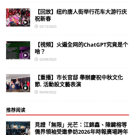
【回放】纽约唐人街举行花车大游行庆
祝新春
02/13/2023
【視頻】火遍全网的ChatGPT究竟是个
啥？
02/09/2023
【重播】市长官邸 舉辦慶祝中秋文化
節. 活動設文藝表演
09/09/2022
推荐阅读
見證「無限」光芒：江錦鑫、陳鍵榕等
僑界領袖受邀參訪2026年時報廣場跨年