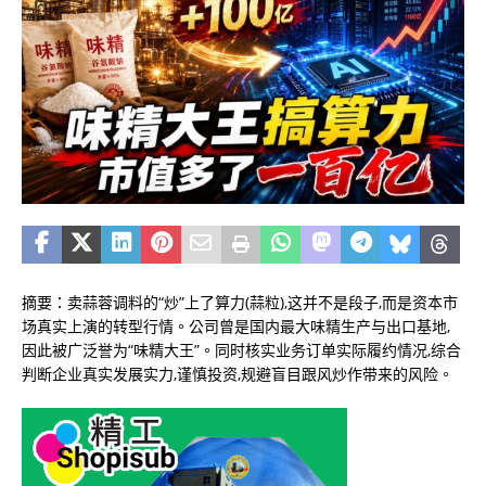
摘要：卖蒜蓉调料的“炒”上了算力(蒜粒),这并不是段子,而是资本市
场真实上演的转型行情。公司曾是国内最大味精生产与出口基地,
因此被广泛誉为“味精大王”。同时核实业务订单实际履约情况,综合
判断企业真实发展实力,谨慎投资,规避盲目跟风炒作带来的风险。