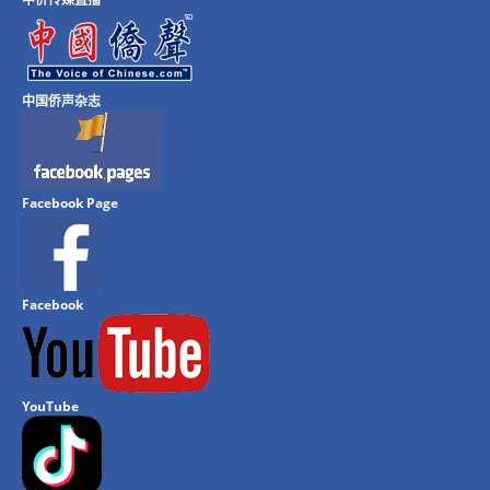
中国侨声杂志
Facebook Page
Facebook
YouTube