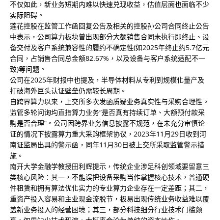
不仅如此，新业务短期内难以快速兑现收益，估值层面也面临不少
实际阻碍。
莲花控股在监管工作函回复公告及相关的控股孙公司合同终止公告
中表示，公司算力板块曾出现部分大额销售合同未执行即终止、设
备交付及客户系统兼容性的履约不确定性(如2025年终止约5.7亿元
合同，占销售合同总金额82.67%，以及设备与客户系统适配不一
致)等问题。
公司在2025年财报中也提及，半导体材料从专利到规模化量产及
打破海外巨头认证壁垒仍需较长周期。
自跨界算力以来，上交所多次发函质疑业务真实性与采购合理性。
监管多轮问询均直指算力业务“是否真有持续订单、大额预付款采
购是否合理”。公司因跨界业务信息披露不规范，在未充分审慎论
证的情况下披露算力重大采购框架协议，2023年11月29日收到河
南证监局出具的警示函，同年11月30日被上交所采取监管警示措
施。
南开大学金融学教授田利辉提示，传统企业涉足科创领域要留意三
类核心风险：其一，不能误把设备采购当作掌握核心技术，普通硬
件租赁和拥有算法优化实力的专业算力企业存在一定差距；其二，
重资产投入容易和主业现金流脱节，极易出现传统业务收益难以覆
盖新业务投入的经营困境；其三，部分科技细分行业技术门槛颇