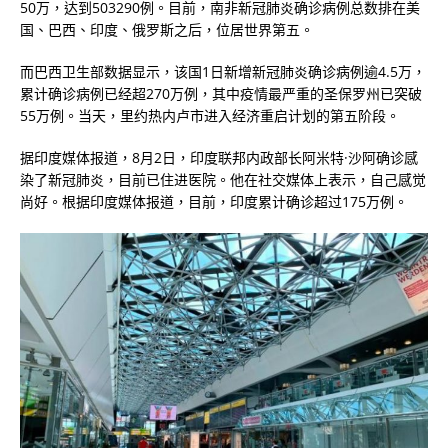
50万，达到503290例。目前，南非新冠肺炎确诊病例总数排在美
国、巴西、印度、俄罗斯之后，位居世界第五。
而巴西卫生部数据显示，该国1日新增新冠肺炎确诊病例逾4.5万，
累计确诊病例已经超270万例，其中疫情最严重的圣保罗州已突破
55万例。当天，里约热内卢市进入经济重启计划的第五阶段。
据印度媒体报道，8月2日，印度联邦内政部长阿米特·沙阿确诊感
染了新冠肺炎，目前已住进医院。他在社交媒体上表示，自己感觉
尚好。根据印度媒体报道，目前，印度累计确诊超过175万例。