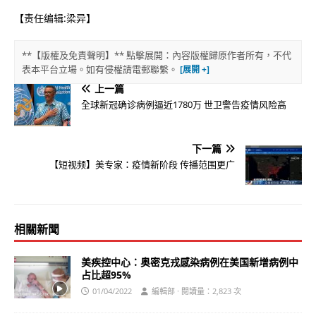
【责任编辑:梁异】
**【版權及免責聲明】** 點擊展開：內容版權歸原作者所有，不代
表本平台立場。如有侵權請電郵聯繫。
上一篇
全球新冠确诊病例逼近1780万 世卫警告疫情风险高
下一篇
【短视频】美专家：疫情新阶段 传播范围更广
相關新聞
美疾控中心：奥密克戎感染病例在美国新增病例中
占比超95%
01/04/2022
編輯部 · 閱讀量：2,823 次