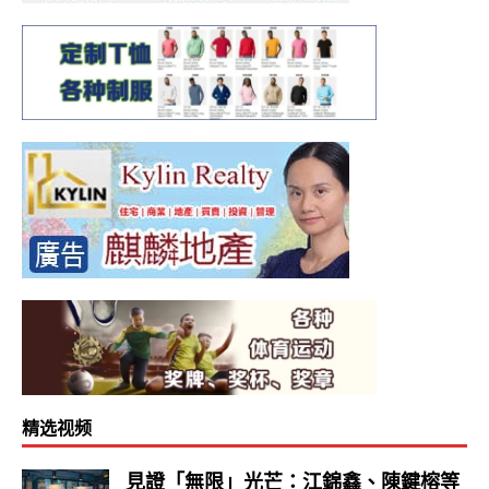
精选视频
見證「無限」光芒：江錦鑫、陳鍵榕等