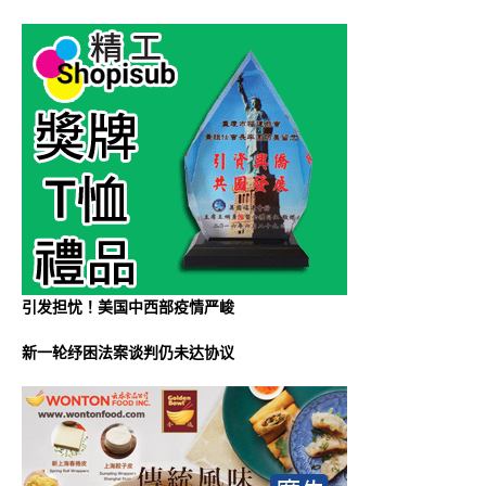
引发担忧！美国中西部疫情严峻
新一轮纾困法案谈判仍未达协议