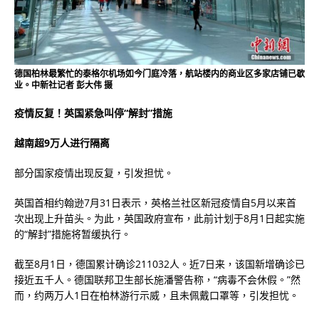
德国柏林最繁忙的泰格尔机场如今门庭冷落，航站楼内的商业区多家店铺已歇
业。中新社记者 彭大伟 摄
疫情反复！英国紧急叫停“解封”措施
越南超9万人进行隔离
部分国家疫情出现反复，引发担忧。
英国首相约翰逊7月31日表示，英格兰社区新冠疫情自5月以来首
次出现上升苗头。为此，英国政府宣布，此前计划于8月1日起实施
的“解封”措施将暂缓执行。
截至8月1日，德国累计确诊211032人。近7日来，该国新增确诊已
接近五千人。德国联邦卫生部长施潘警告称，“病毒不会休假。”然
而，约两万人1日在柏林游行示威，且未佩戴口罩等，引发担忧。