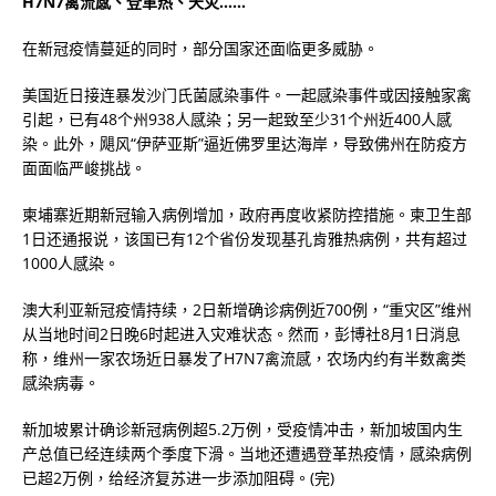
H7N7禽流感、登革热、天灾……
在新冠疫情蔓延的同时，部分国家还面临更多威胁。
美国近日接连暴发沙门氏菌感染事件。一起感染事件或因接触家禽
引起，已有48个州938人感染；另一起致至少31个州近400人感
染。此外，飓风“伊萨亚斯”逼近佛罗里达海岸，导致佛州在防疫方
面面临严峻挑战。
柬埔寨近期新冠输入病例增加，政府再度收紧防控措施。柬卫生部
1日还通报说，该国已有12个省份发现基孔肯雅热病例，共有超过
1000人感染。
澳大利亚新冠疫情持续，2日新增确诊病例近700例，“重灾区”维州
从当地时间2日晚6时起进入灾难状态。然而，彭博社8月1日消息
称，维州一家农场近日暴发了H7N7禽流感，农场内约有半数禽类
感染病毒。
新加坡累计确诊新冠病例超5.2万例，受疫情冲击，新加坡国内生
产总值已经连续两个季度下滑。当地还遭遇登革热疫情，感染病例
已超2万例，给经济复苏进一步添加阻碍。(完)