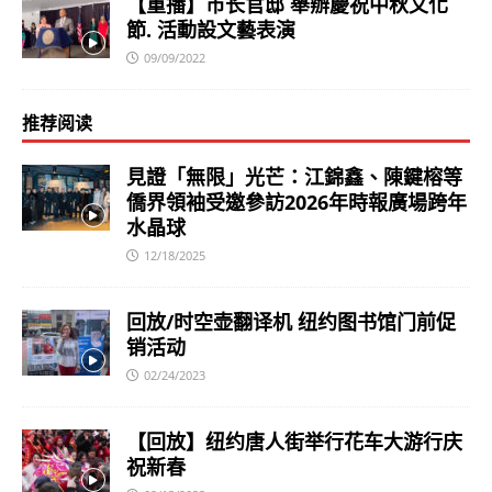
【重播】市长官邸 舉辦慶祝中秋文化
節. 活動設文藝表演
09/09/2022
推荐阅读
見證「無限」光芒：江錦鑫、陳鍵榕等
僑界領袖受邀參訪2026年時報廣場跨年
水晶球
12/18/2025
回放/时空壶翻译机 纽约图书馆门前促
销活动
02/24/2023
【回放】纽约唐人街举行花车大游行庆
祝新春