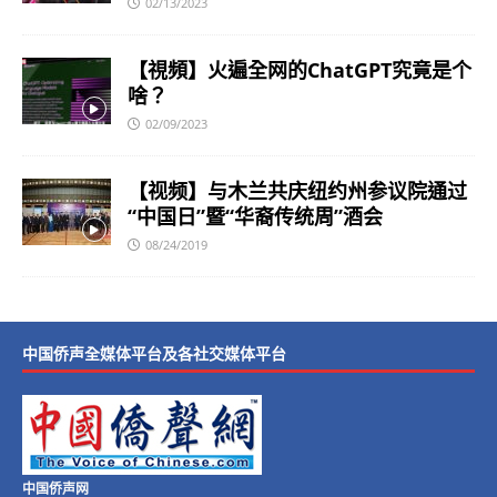
02/13/2023
【視頻】火遍全网的ChatGPT究竟是个
啥？
02/09/2023
【视频】与木兰共庆纽约州参议院通过
“中国日”暨“华裔传统周”酒会
08/24/2019
中国侨声全媒体平台及各社交媒体平台
中国侨声网