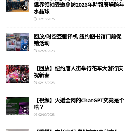
僑界領袖受邀參訪2026年時報廣場跨年
水晶球
12/18/2025
回放/时空壶翻译机 纽约图书馆门前促
销活动
02/24/2023
【回放】纽约唐人街举行花车大游行庆
祝新春
02/13/2023
【視頻】火遍全网的ChatGPT究竟是个
啥？
02/09/2023