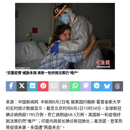
“双重疫情”威胁多国 美新一轮纾困法案仍“难产”
来源：中国新闻网 中新网8月2日电 据美国约翰斯·霍普金斯大学
的实时统计数据显示，截至北京时间8月2日15时34分，全球新冠
确诊病例超1785万例，死亡病例逾68.5万例。美国新一轮疫情纾
困法案仍然“难产”；印度内政部长确诊新冠肺炎；禽流感、登革热
等疫情来袭，多国遭“两面夹击”。