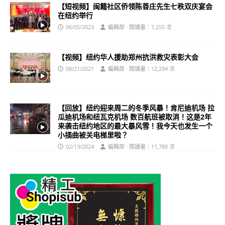
【短视频】闽籍社区侨领陈善庄先生七秩双庆宴会
在纽约举行
06/05/2023
編輯部 · 閱讀量：7,255 次
【视频】纽约华人援助郑州抗洪救灾表彰大会
08/21/2021
編輯部 · 閱讀量：12,294 次
【回放】纽约迎来周二的冬季风暴！肯尼迪机场 拉
瓜迪机场和纽瓦克机场 数百航班被取消！这是2年
来袭击纽约地区的最大暴风雪！我今天也发生一个
小插曲被关电梯里啦？
02/13/2024
編輯部 · 閱讀量：11,789 次