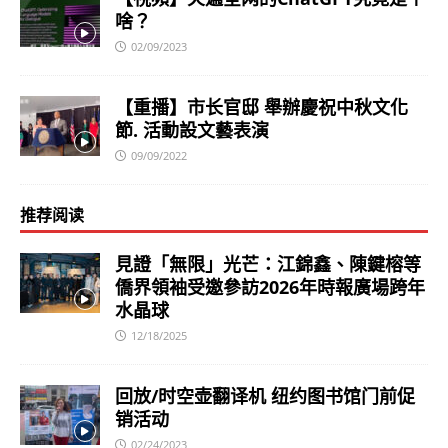
啥？
02/09/2023
【重播】市长官邸 舉辦慶祝中秋文化
節. 活動設文藝表演
09/09/2022
推荐阅读
見證「無限」光芒：江錦鑫、陳鍵榕等
僑界領袖受邀參訪2026年時報廣場跨年
水晶球
12/18/2025
回放/时空壶翻译机 纽约图书馆门前促
销活动
02/24/2023