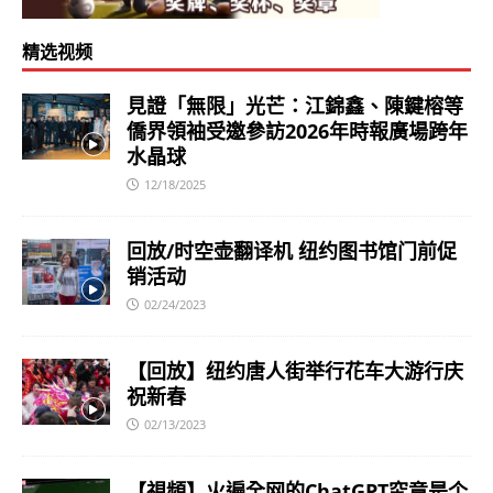
精选视频
見證「無限」光芒：江錦鑫、陳鍵榕等
僑界領袖受邀參訪2026年時報廣場跨年
水晶球
12/18/2025
回放/时空壶翻译机 纽约图书馆门前促
销活动
02/24/2023
【回放】纽约唐人街举行花车大游行庆
祝新春
02/13/2023
【視頻】火遍全网的ChatGPT究竟是个