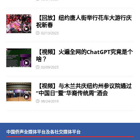
【回放】纽约唐人街举行花车大游行庆
祝新春
02/13/2023
【視頻】火遍全网的ChatGPT究竟是个
啥？
02/09/2023
【视频】与木兰共庆纽约州参议院通过
“中国日”暨“华裔传统周”酒会
08/24/2019
中国侨声全媒体平台及各社交媒体平台