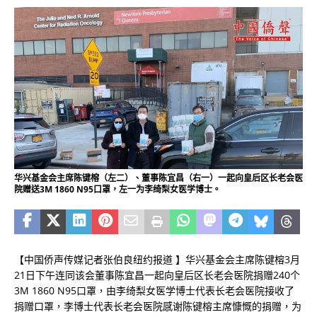
华兴基金会主席陈键榕（左二）、董事陈宜昌（右一）一起向皇后区长老会医
院赠送3M 1860 N95口罩，左一为李绮梨女医学博士。
【中国侨声传媒记者张伯良纽约报道 】华兴基金会主席陈键榕3月
21日下午连同该会董事陈宜昌一起向皇后区长老会医院捐赠240个
3M 1860 N95口罩，由李绮梨女医学博士代表长老会医院接收了
捐赠口罩，李博士代表长老会医院感谢陈键榕主席慷慨的捐赠，为