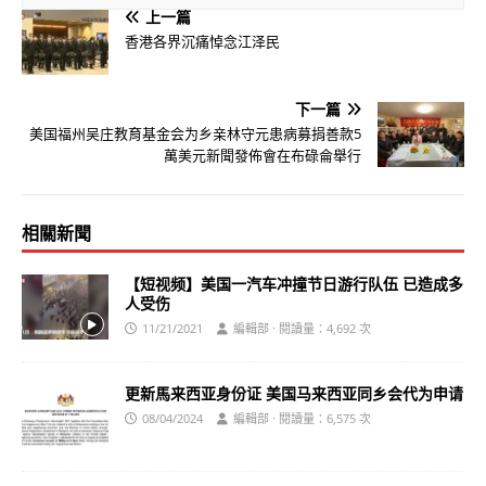
上一篇
香港各界沉痛悼念江泽民
下一篇
美国福州吴庄教育基金会为乡亲林守元患病募捐善款5
萬美元新聞發佈會在布碌侖舉行
相關新聞
【短视频】美国一汽车冲撞节日游行队伍 已造成多
人受伤
11/21/2021
編輯部 · 閱讀量：4,692 次
更新馬来西亚身份证 美国马来西亚同乡会代为申请
08/04/2024
編輯部 · 閱讀量：6,575 次