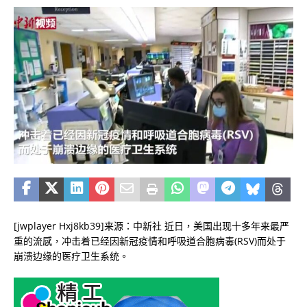
[jwplayer Hxj8kb39]来源：中新社 近日，美国出现十多年来最严
重的流感，冲击着已经因新冠疫情和呼吸道合胞病毒(RSV)而处于
崩溃边缘的医疗卫生系统。