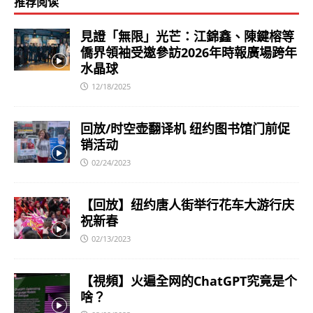
推荐阅读
見證「無限」光芒：江錦鑫、陳鍵榕等
僑界領袖受邀參訪2026年時報廣場跨年
水晶球
12/18/2025
回放/时空壶翻译机 纽约图书馆门前促
销活动
02/24/2023
【回放】纽约唐人街举行花车大游行庆
祝新春
02/13/2023
【視頻】火遍全网的ChatGPT究竟是个
啥？