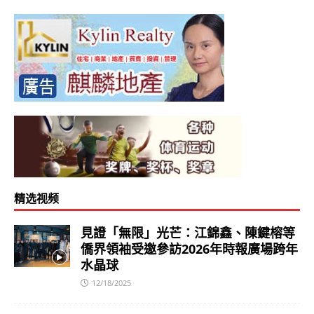
精选视频
見證「無限」光芒：江錦鑫、陳鍵榕等
僑界領袖受邀參訪2026年時報廣場跨年
水晶球
12/18/2025