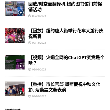
回放/时空壶翻译机 纽约图书馆门前促
销活动
02/24/2023
【回放】纽约唐人街举行花车大游行庆
祝新春
02/13/2023
【視頻】火遍全网的ChatGPT究竟是个
啥？
02/09/2023
【重播】市长官邸 舉辦慶祝中秋文化
節. 活動設文藝表演
09/09/2022