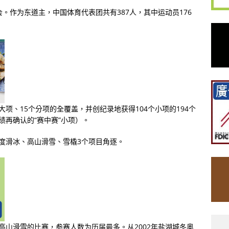
。作为东道主，中国体育代表团共有387人，其中运动员176
项、15个分项的全覆盖，并创纪录地获得104个小项的194个
绩再确认的“赛中赛”小项）。
度滑冰、高山滑雪、雪橇3个项目角逐。
高山滑雪的比赛，参赛人数为历届最多。从2002年盐湖城冬奥