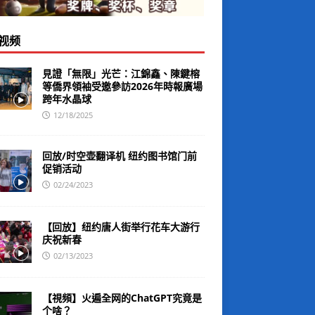
视频
見證「無限」光芒：江錦鑫、陳鍵榕
等僑界領袖受邀參訪2026年時報廣場
跨年水晶球
12/18/2025
回放/时空壶翻译机 纽约图书馆门前
促销活动
02/24/2023
【回放】纽约唐人街举行花车大游行
庆祝新春
02/13/2023
【視頻】火遍全网的ChatGPT究竟是
个啥？