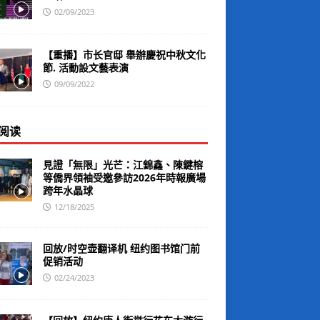
02/09/2023
【重播】市长官邸 舉辦慶祝中秋文化
節. 活動設文藝表演
09/09/2022
阅读
見證「無限」光芒：江錦鑫、陳鍵榕
等僑界領袖受邀參訪2026年時報廣場
跨年水晶球
12/18/2025
回放/时空壶翻译机 纽约图书馆门前
促销活动
02/24/2023