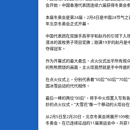
会开始，中国香港代表团连续六届获得冬奥会
本届冬奥会是第24届，2月4日是中国24节气之首
年北京冬奥会正式开幕。
中国代表团在双旗手高亭宇和赵丹的引领下入场
滑冰的首枚男子项目奖牌；刚满19岁的赵丹是
夺得冠军。
作为开幕式的最大悬念，点火仪式出乎所有观
的熊熊燃烧的画面，主火炬竟然就是手中传递的
在点火仪式上，分别代表着“50后”“60后”“70后
国冰雪运动的代代相传。
最后一棒的两位“00后”，将手中火炬置入写有
妙的点火仪式。“大雪花”像一个移动的火炬台在
从2月5日至2月20日，北京冬奥会将展开109
冬奥会，在已连续征战的11届奥运会中，共获13