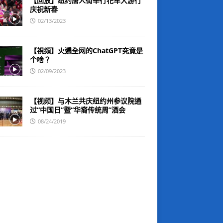
【回放】纽约唐人街举行花车大游行
庆祝新春
02/13/2023
【視頻】火遍全网的ChatGPT究竟是
个啥？
02/09/2023
【视频】与木兰共庆纽约州参议院通
过“中国日”暨“华裔传统周”酒会
08/24/2019