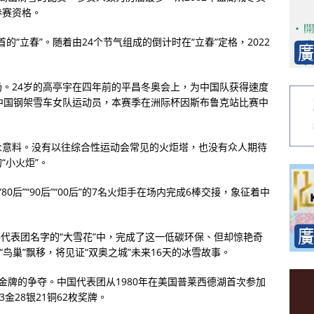
参赛资格。
的“立春”。随着由24个节气组成的倒计时在“立春”定格，2022
。24岁的高亭宇在四年前的平昌冬奥会上，为中国队获得速度
中国钢架雪车女队运动员，本赛季在洲际杯因斯布鲁克站比赛中
众意料。没有以往综合性运动会常见的火炬塔，也没有众人期待
“小火炬”。
”“80后”“90后”“00后”的7名火炬手在场内完成6棒交接，象征着中
各代表团名字的“大雪花”中，完成了这一低碳环保、但却惊艳奇
“鸟巢”飘移，将见证“双奥之城”未来16天的冰雪故事。
枚金牌的争夺。中国代表团从1980年在美国普莱西德湖首次参加
金28银21铜62枚奖牌。