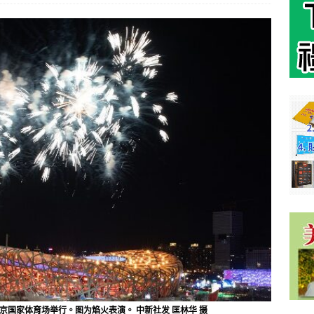
京国家体育场举行。图为焰火表演。 中新社发 匡林华 摄